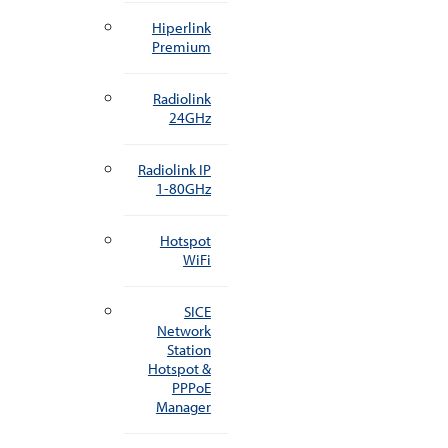
Hiperlink
Premium
Radiolink
24GHz
Radiolink IP
1-80GHz
Hotspot
WiFi
SICE
Network
Station
Hotspot &
PPPoE
Manager