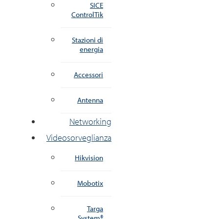
SICE
ControlTik
Stazioni di
energia
Accessori
Antenna
Networking
Videosorveglianza
Hikvision
Mobotix
Targa
System®