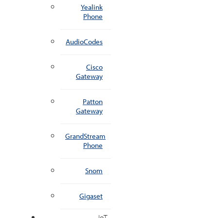
Yealink
Phone
AudioCodes
Cisco
Gateway
Patton
Gateway
GrandStream
Phone
Snom
Gigaset
IoT