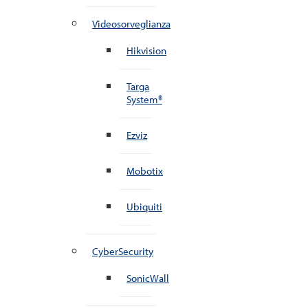
Videosorveglianza
Hikvision
Targa
System®
Ezviz
Mobotix
Ubiquiti
CyberSecurity
SonicWall