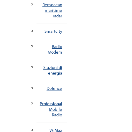
Remocean
maritime
radar
Smartcity
Radio
Modem
Stazioni di
energia
Defence
Professional
Mobile
Radio
WiMax