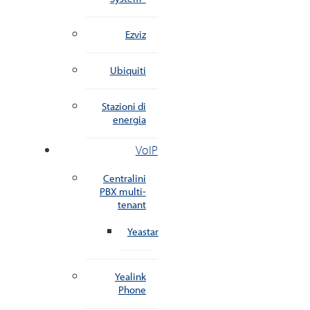
Ezviz
Ubiquiti
Stazioni di
energia
VoIP
Centralini
PBX multi-
tenant
Yeastar
Yealink
Phone