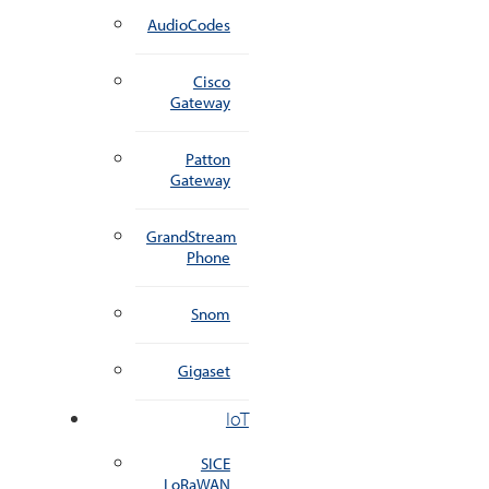
AudioCodes
Cisco
Gateway
Patton
Gateway
GrandStream
Phone
Snom
Gigaset
IoT
SICE
LoRaWAN