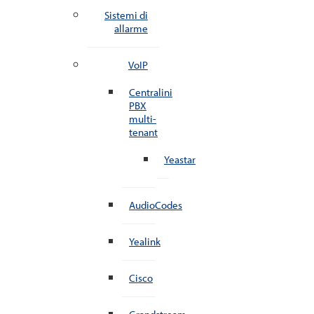
Sistemi di
allarme
VoIP
Centralini
PBX
multi-
tenant
Yeastar
AudioCodes
Yealink
Cisco