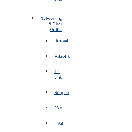
Networking
& Fiber
Optics
Huawei
MikroTik
TP-
Link
Netgear
R&M
Fritz!