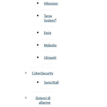
Hikvision
Targa
System®
Ezviz
Mobotix
Ubiquiti
CyberSecurity
SonicWall
Sistemi di
allarme