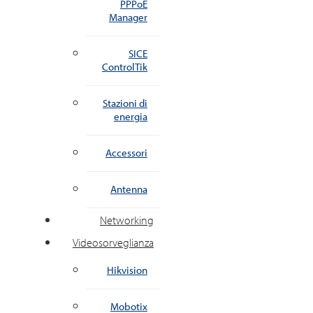
PPPoE
Manager
SICE
ControlTik
Stazioni di
energia
Accessori
Antenna
Networking
Videosorveglianza
Hikvision
Mobotix