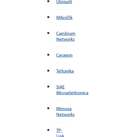
Ubiquiti
MikroTik
Cambium
Networks
Ceragon
Teltonika
SIAE
Microelettronica
Mimosa
Networks
TP-
Link