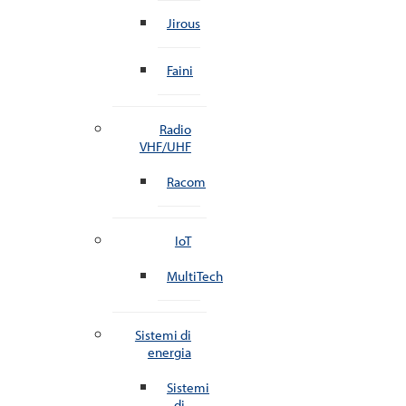
Jirous
Faini
Radio
VHF/UHF
Racom
IoT
MultiTech
Sistemi di
energia
Sistemi
di