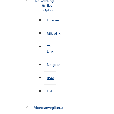
Networking
& Fiber
Optics
Huawei
MikroTik
TP-
Link
Netgear
R&M
Fritz!
Videosorveglianza