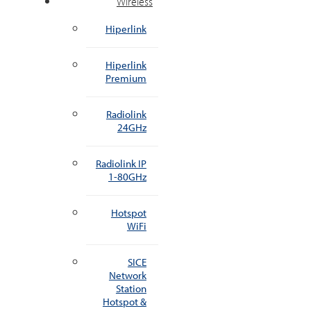
Wireless
Hiperlink
Hiperlink
Premium
Radiolink
24GHz
Radiolink IP
1-80GHz
Hotspot
WiFi
SICE
Network
Station
Hotspot &