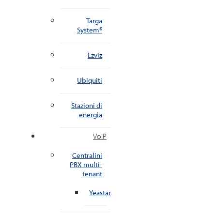
Targa
System®
Ezviz
Ubiquiti
Stazioni di
energia
VoIP
Centralini
PBX multi-
tenant
Yeastar