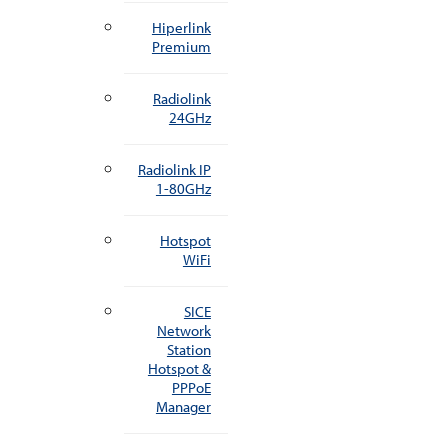
Hiperlink
Premium
Radiolink
24GHz
Radiolink IP
1-80GHz
Hotspot
WiFi
SICE
Network
Station
Hotspot &
PPPoE
Manager