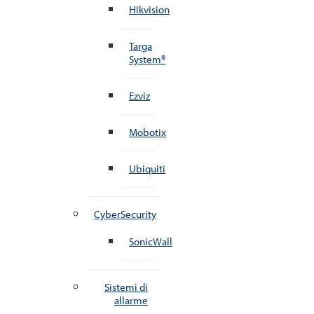
Hikvision
Targa
System®
Ezviz
Mobotix
Ubiquiti
CyberSecurity
SonicWall
Sistemi di
allarme