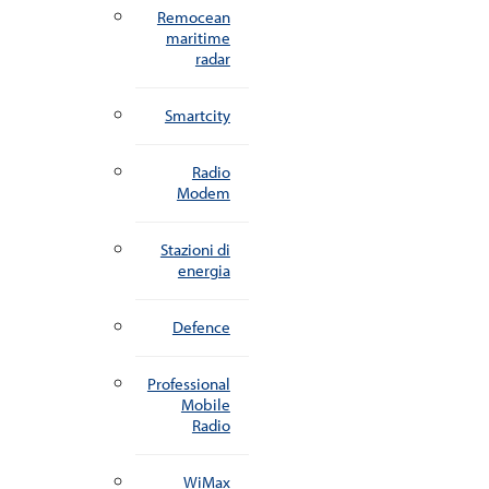
Remocean
maritime
radar
Smartcity
Radio
Modem
Stazioni di
energia
Defence
Professional
Mobile
Radio
WiMax