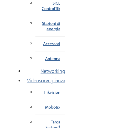
SICE
ControlTik
Stazioni di
energia
Accessori
Antenna
Networking
Videosorveglianza
Hikvision
Mobotix
Targa
System®