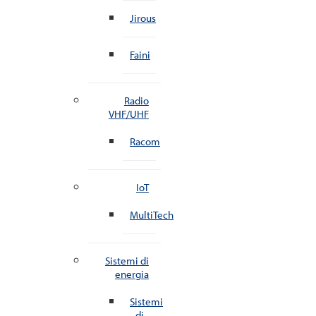
Jirous
Faini
Radio
VHF/UHF
Racom
IoT
MultiTech
Sistemi di
energia
Sistemi
di