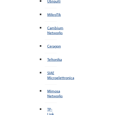
Ubiquiti
MikroTik
Cambium
Networks
Ceragon
Teltonika
SIAE
Microelettronica
Mimosa
Networks
TP-
Link