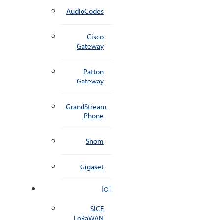
AudioCodes
Cisco
Gateway
Patton
Gateway
GrandStream
Phone
Snom
Gigaset
IoT
SICE
LoRaWAN