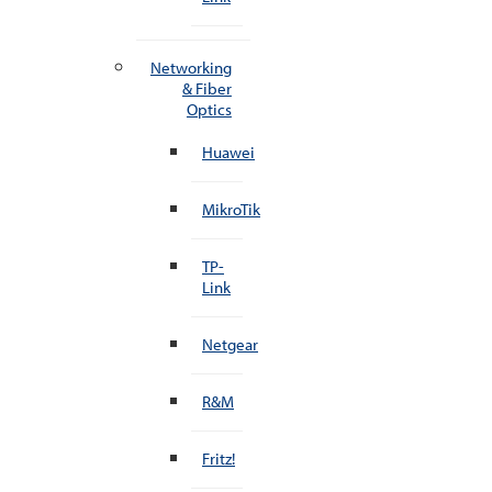
Networking
& Fiber
Optics
Huawei
MikroTik
TP-
Link
Netgear
R&M
Fritz!