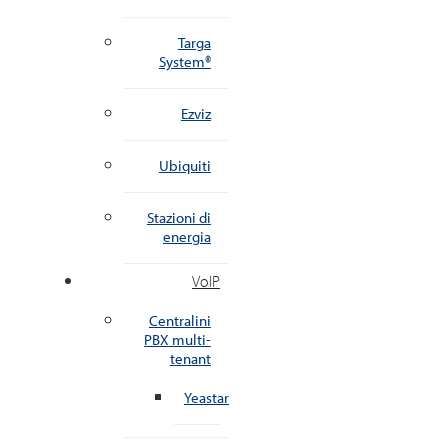
Targa
System®
Ezviz
Ubiquiti
Stazioni di
energia
VoIP
Centralini
PBX multi-
tenant
Yeastar