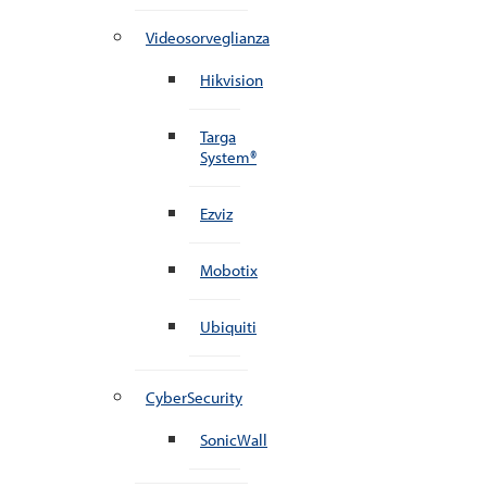
Videosorveglianza
Hikvision
Targa
System®
Ezviz
Mobotix
Ubiquiti
CyberSecurity
SonicWall