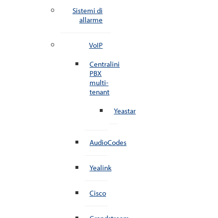
Sistemi di
allarme
VoIP
Centralini
PBX
multi-
tenant
Yeastar
AudioCodes
Yealink
Cisco