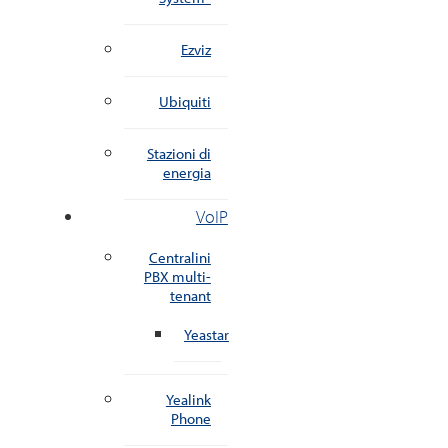
Ezviz
Ubiquiti
Stazioni di
energia
VoIP
Centralini
PBX multi-
tenant
Yeastar
Yealink
Phone