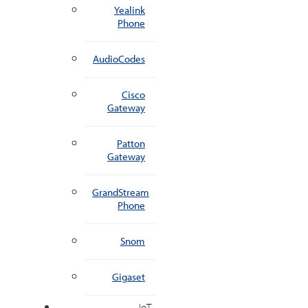
Yealink
Phone
AudioCodes
Cisco
Gateway
Patton
Gateway
GrandStream
Phone
Snom
Gigaset
IoT