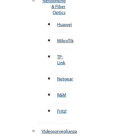
Networking
& Fiber
Optics
Huawei
MikroTik
TP-
Link
Netgear
R&M
Fritz!
Videosorveglianza