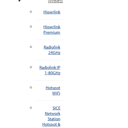
Wireless
Hiperlink
Hiperlink
Premium
Radiolink
24GHz
Radiolink IP
1-80GHz
Hotspot
WiFi
SICE
Network
Station
Hotspot &