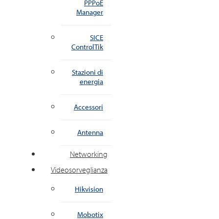
PPPoE
Manager
SICE
ControlTik
Stazioni di
energia
Accessori
Antenna
Networking
Videosorveglianza
Hikvision
Mobotix