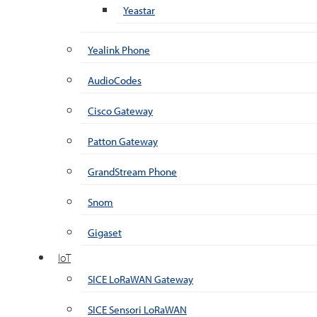
Yeastar
Yealink Phone
AudioCodes
Cisco Gateway
Patton Gateway
GrandStream Phone
Snom
Gigaset
IoT
SICE LoRaWAN Gateway
SICE Sensori LoRaWAN