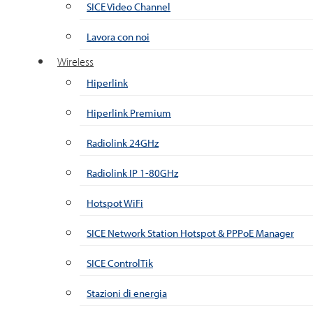
SICE Video Channel
Lavora con noi
Wireless
Hiperlink
Hiperlink Premium
Radiolink 24GHz
Radiolink IP 1-80GHz
Hotspot WiFi
SICE Network Station Hotspot & PPPoE Manager
SICE ControlTik
Stazioni di energia