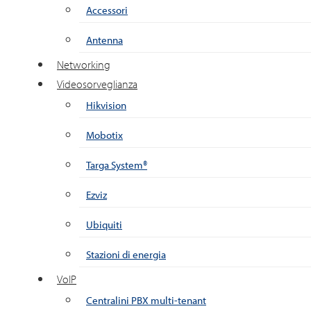
Accessori
Antenna
Networking
Videosorveglianza
Hikvision
Mobotix
Targa System®
Ezviz
Ubiquiti
Stazioni di energia
VoIP
Centralini PBX multi-tenant