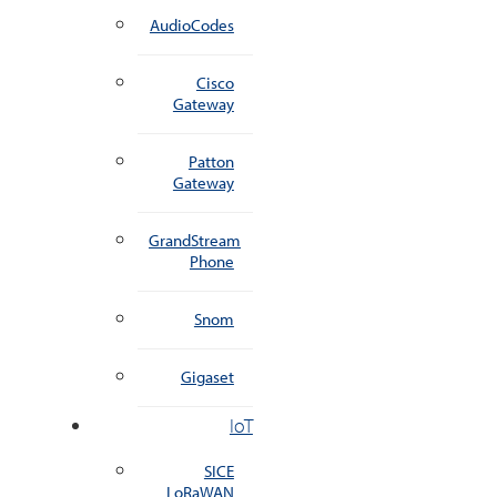
AudioCodes
Cisco
Gateway
Patton
Gateway
GrandStream
Phone
Snom
Gigaset
IoT
SICE
LoRaWAN