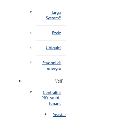
Targa
System®
Ezviz
Ubiquiti
Stazioni di
energia
VoIP
Centralini
PBX multi-
tenant
Yeastar