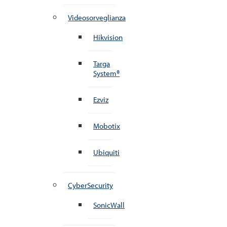
Videosorveglianza
Hikvision
Targa
System®
Ezviz
Mobotix
Ubiquiti
CyberSecurity
SonicWall