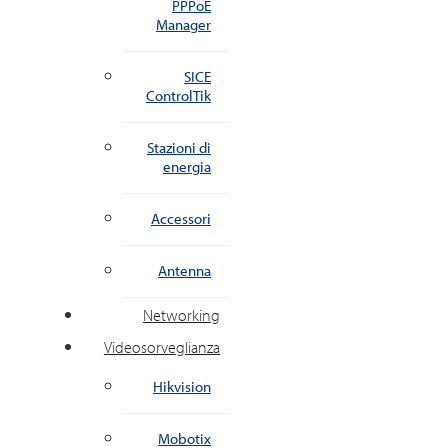
PPPoE
Manager
SICE
ControlTik
Stazioni di
energia
Accessori
Antenna
Networking
Videosorveglianza
Hikvision
Mobotix