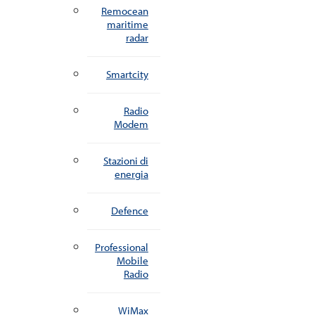
Remocean
maritime
radar
Smartcity
Radio
Modem
Stazioni di
energia
Defence
Professional
Mobile
Radio
WiMax