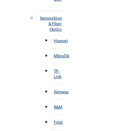
Networking
& Fiber
Optics
Huawei
MikroTik
TP-
Link
Netgear
R&M
Fritz!