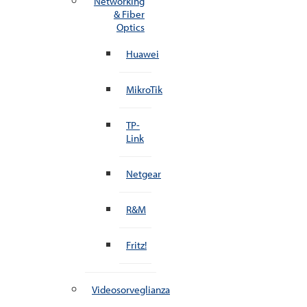
Networking
& Fiber
Optics
Huawei
MikroTik
TP-
Link
Netgear
R&M
Fritz!
Videosorveglianza