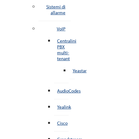
Sistemi di
allarme
VoIP
Centralini
PBX
multi-
tenant
Yeastar
AudioCodes
Yealink
Cisco