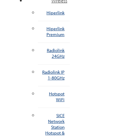
Wireless
Hiperlink
Hiperlink
Premium
Radiolink
24GHz
Radiolink IP
1-80GHz
Hotspot
WiFi
SICE
Network
Station
Hotspot &