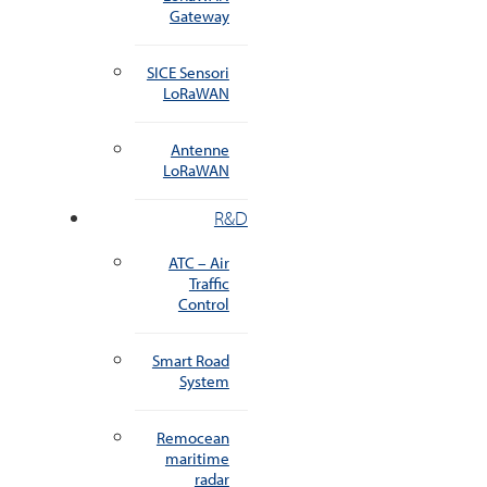
Gateway
SICE Sensori
LoRaWAN
Antenne
LoRaWAN
R&D
ATC – Air
Traffic
Control
Smart Road
System
Remocean
maritime
radar