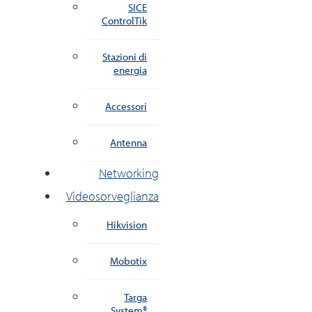
SICE
ControlTik
Stazioni di
energia
Accessori
Antenna
Networking
Videosorveglianza
Hikvision
Mobotix
Targa
System®