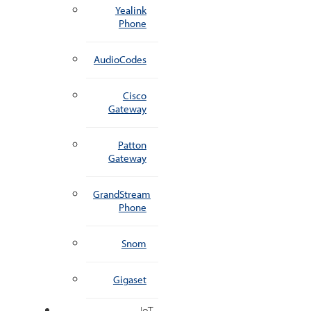
Yealink
Phone
AudioCodes
Cisco
Gateway
Patton
Gateway
GrandStream
Phone
Snom
Gigaset
IoT