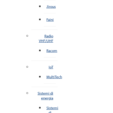
Jirous
Faini
Radio
VHF/UHF
Racom
IoT
MultiTech
Sistemi di
energia
Sistemi
di