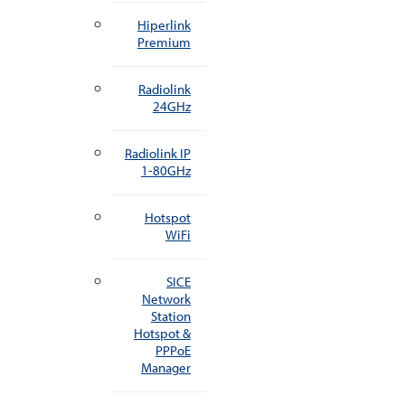
Hiperlink
Premium
Radiolink
24GHz
Radiolink IP
1-80GHz
Hotspot
WiFi
SICE
Network
Station
Hotspot &
PPPoE
Manager