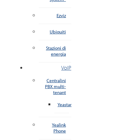
Ezviz
Ubiquiti
Stazioni di
energia
VoIP
Centralini
PBX multi-
tenant
Yeastar
Yealink
Phone