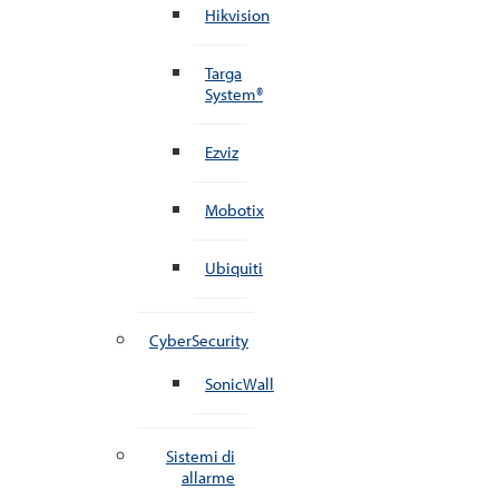
Hikvision
Targa
System®
Ezviz
Mobotix
Ubiquiti
CyberSecurity
SonicWall
Sistemi di
allarme