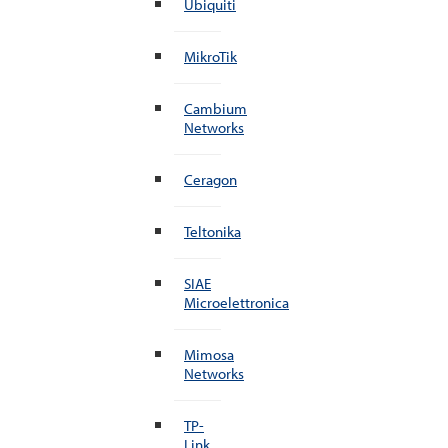
Ubiquiti
MikroTik
Cambium
Networks
Ceragon
Teltonika
SIAE
Microelettronica
Mimosa
Networks
TP-
Link