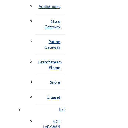
AudioCodes
Cisco
Gateway
Patton
Gateway
GrandStream
Phone
Snom
Gigaset
IoT
SICE
LoRaWAN