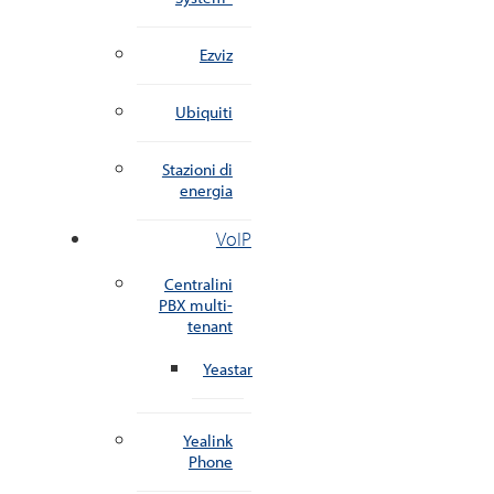
Ezviz
Ubiquiti
Stazioni di
energia
VoIP
Centralini
PBX multi-
tenant
Yeastar
Yealink
Phone