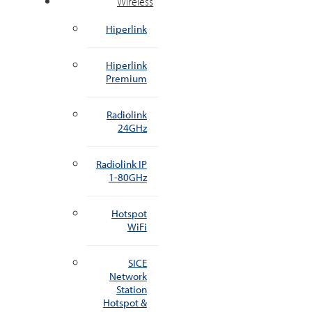
Wireless
Hiperlink
Hiperlink
Premium
Radiolink
24GHz
Radiolink IP
1-80GHz
Hotspot
WiFi
SICE
Network
Station
Hotspot &