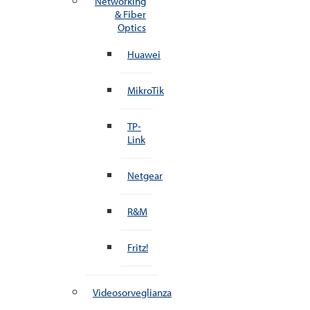
Networking
& Fiber
Optics
Huawei
MikroTik
TP-
Link
Netgear
R&M
Fritz!
Videosorveglianza