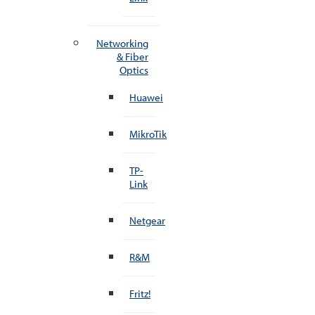
Networking
& Fiber
Optics
Huawei
MikroTik
TP-
Link
Netgear
R&M
Fritz!