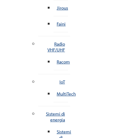
Jirous
Faini
Radio
VHF/UHF
Racom
IoT
MultiTech
Sistemi di
energia
Sistemi
di