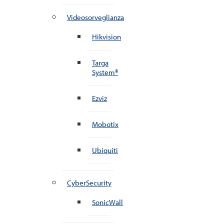
Videosorveglianza
Hikvision
Targa
System®
Ezviz
Mobotix
Ubiquiti
CyberSecurity
SonicWall