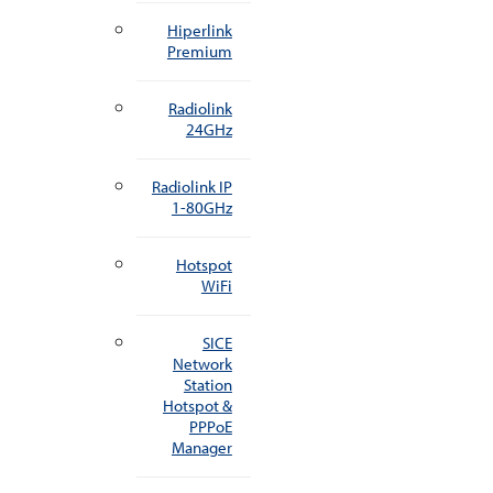
Hiperlink
Premium
Radiolink
24GHz
Radiolink IP
1-80GHz
Hotspot
WiFi
SICE
Network
Station
Hotspot &
PPPoE
Manager