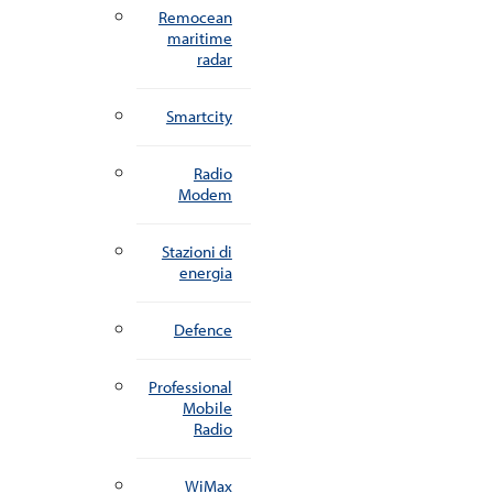
Remocean
maritime
radar
Smartcity
Radio
Modem
Stazioni di
energia
Defence
Professional
Mobile
Radio
WiMax