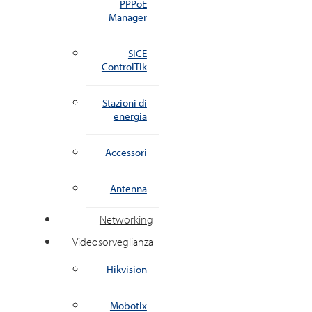
PPPoE
Manager
SICE
ControlTik
Stazioni di
energia
Accessori
Antenna
Networking
Videosorveglianza
Hikvision
Mobotix