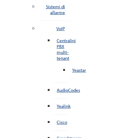
Sistemi di
allarme
VoIP
Centralini
PBX
multi-
tenant
Yeastar
AudioCodes
Yealink
Cisco