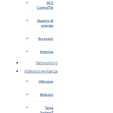
SICE
ControlTik
Stazioni di
energia
Accessori
Antenna
Networking
Videosorveglianza
Hikvision
Mobotix
Targa
System®