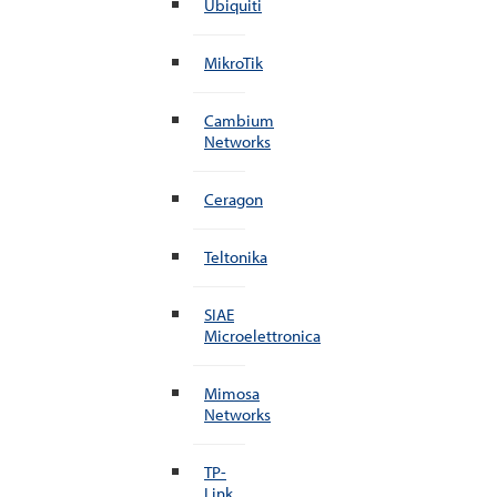
Ubiquiti
MikroTik
Cambium
Networks
Ceragon
Teltonika
SIAE
Microelettronica
Mimosa
Networks
TP-
Link