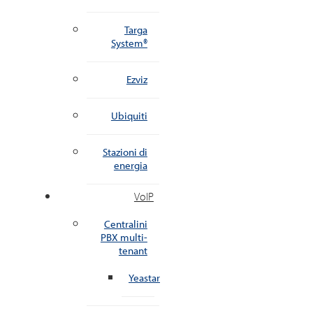
Targa
System®
Ezviz
Ubiquiti
Stazioni di
energia
VoIP
Centralini
PBX multi-
tenant
Yeastar