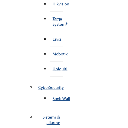
Hikvision
Targa
System®
Ezviz
Mobotix
Ubiquiti
CyberSecurity
SonicWall
Sistemi di
allarme