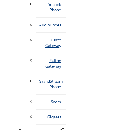
Yealink
Phone
AudioCodes
Cisco
Gateway
Patton
Gateway
GrandStream
Phone
Snom
Gigaset
IoT