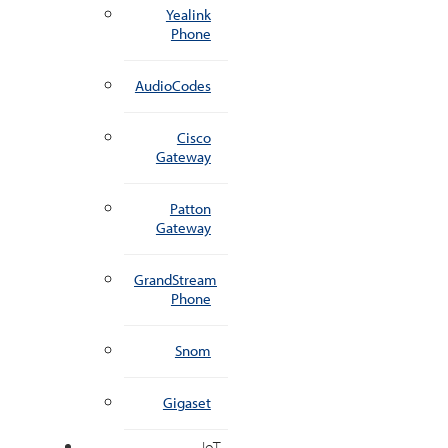
Yealink
Phone
AudioCodes
Cisco
Gateway
Patton
Gateway
GrandStream
Phone
Snom
Gigaset
IoT