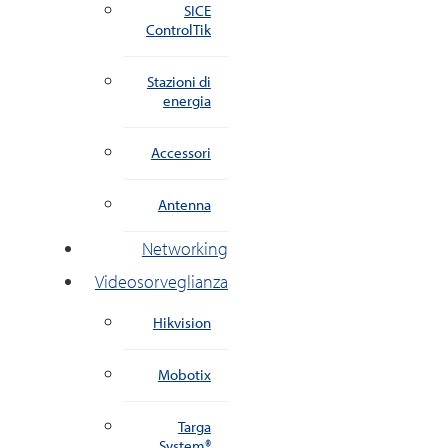
SICE
ControlTik
Stazioni di
energia
Accessori
Antenna
Networking
Videosorveglianza
Hikvision
Mobotix
Targa
System®