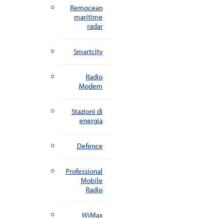
Remocean
maritime
radar
Smartcity
Radio
Modem
Stazioni di
energia
Defence
Professional
Mobile
Radio
WiMax