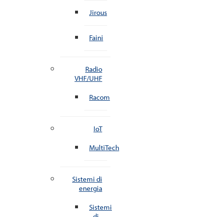
Jirous
Faini
Radio
VHF/UHF
Racom
IoT
MultiTech
Sistemi di
energia
Sistemi
di