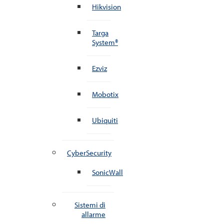
Hikvision
Targa
System®
Ezviz
Mobotix
Ubiquiti
CyberSecurity
SonicWall
Sistemi di
allarme