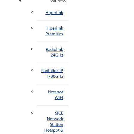
Wireless
Hiperlink
Hiperlink
Premium
Radiolink
24GHz
Radiolink IP
1-80GHz
Hotspot
WiFi
SICE
Network
Station
Hotspot &