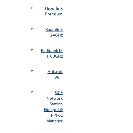
Hiperlink
Premium
Radiolink
24GHz
Radiolink IP
1-80GHz
Hotspot
WiFi
SICE
Network
Station
Hotspot &
PPPoE
Manager