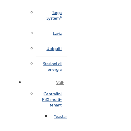
Targa
System®
Ezviz
Ubiquiti
Stazioni di
energia
VoIP
Centralini
PBX multi-
tenant
Yeastar