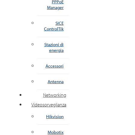
PPPoE
Manager
SICE
ControlTik
Stazioni di
energia
Accessori
Antenna
Networking
Videosorveglianza
Hikvision
Mobotix