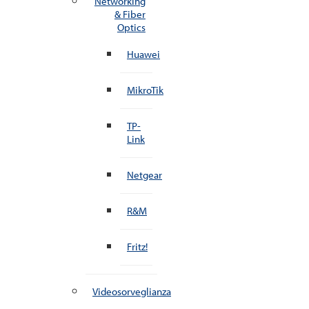
Networking
& Fiber
Optics
Huawei
MikroTik
TP-
Link
Netgear
R&M
Fritz!
Videosorveglianza