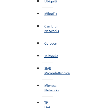
Ubiquiti
MikroTik
Cambium
Networks
Ceragon
Teltonika
SIAE
Microelettronica
Mimosa
Networks
TP-
Link