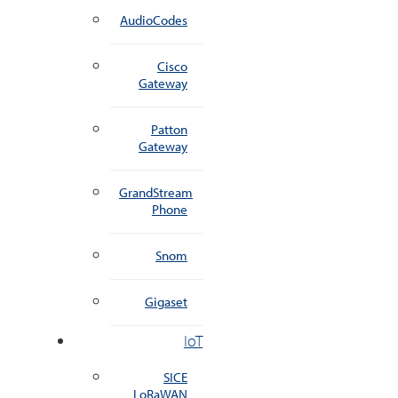
AudioCodes
Cisco
Gateway
Patton
Gateway
GrandStream
Phone
Snom
Gigaset
IoT
SICE
LoRaWAN