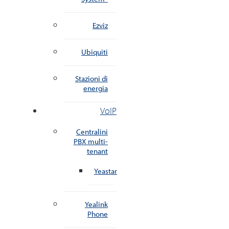
Ezviz
Ubiquiti
Stazioni di
energia
VoIP
Centralini
PBX multi-
tenant
Yeastar
Yealink
Phone