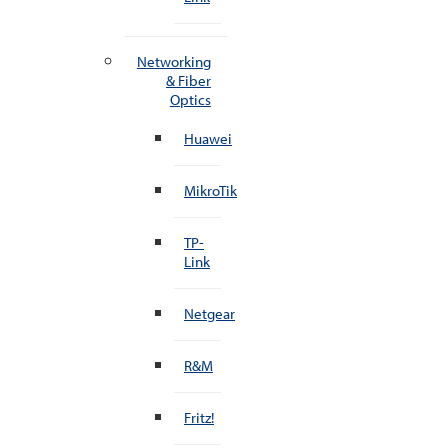
Networking
& Fiber
Optics
Huawei
MikroTik
TP-
Link
Netgear
R&M
Fritz!