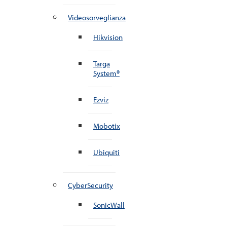
Videosorveglianza
Hikvision
Targa
System®
Ezviz
Mobotix
Ubiquiti
CyberSecurity
SonicWall