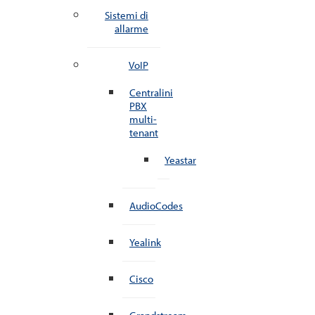
Sistemi di
allarme
VoIP
Centralini
PBX
multi-
tenant
Yeastar
AudioCodes
Yealink
Cisco