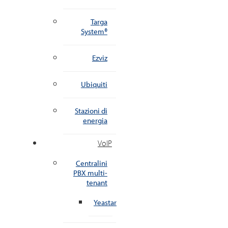
Targa
System®
Ezviz
Ubiquiti
Stazioni di
energia
VoIP
Centralini
PBX multi-
tenant
Yeastar