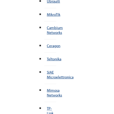
Ubiquiti
MikroTik
Cambium
Networks
Ceragon
Teltonika
SIAE
Microelettronica
Mimosa
Networks
TP-
Link