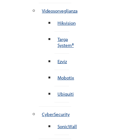
Videosorveglianza
Hikvision
Targa
System®
Ezviz
Mobotix
Ubiquiti
CyberSecurity
SonicWall