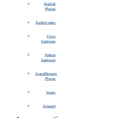
Yealink
Phone
AudioCodes
Cisco
Gateway
Patton
Gateway
GrandStream
Phone
Snom
Gigaset
IoT