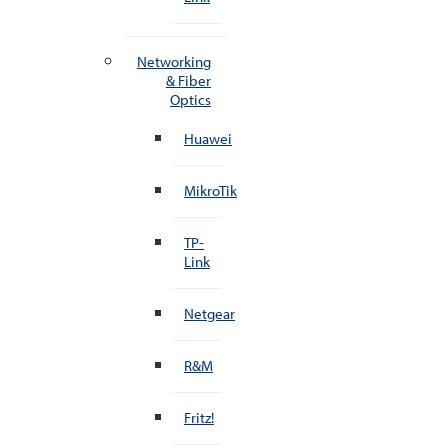
Networking
& Fiber
Optics
Huawei
MikroTik
TP-
Link
Netgear
R&M
Fritz!