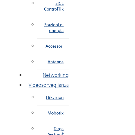
SICE
ControlTik
Stazioni di
energia
Accessori
Antenna
Networking
Videosorveglianza
Hikvision
Mobotix
Targa
System®