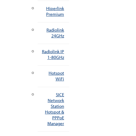
Hiperlink
Premium
Radiolink
24GHz
Radiolink IP
1-80GHz
Hotspot
WiFi
SICE
Network
Station
Hotspot &
PPPoE
Manager