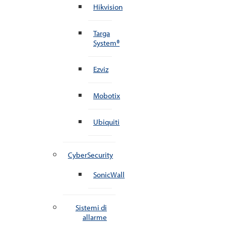
Hikvision
Targa
System®
Ezviz
Mobotix
Ubiquiti
CyberSecurity
SonicWall
Sistemi di
allarme