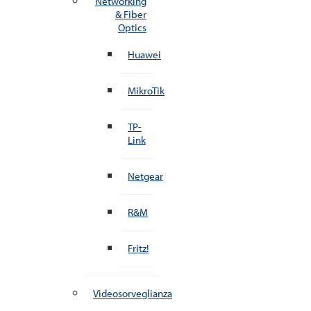
Networking
& Fiber
Optics
Huawei
MikroTik
TP-
Link
Netgear
R&M
Fritz!
Videosorveglianza