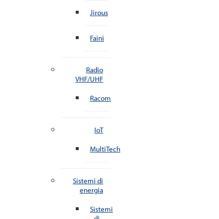
Jirous
Faini
Radio
VHF/UHF
Racom
IoT
MultiTech
Sistemi di
energia
Sistemi
di