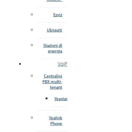
Ezviz
Ubiquiti
Stazioni di
energia
VoIP
Centralini
PBX multi-
tenant
Yeastar
Yealink
Phone