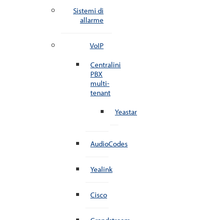
Sistemi di
allarme
VoIP
Centralini
PBX
multi-
tenant
Yeastar
AudioCodes
Yealink
Cisco