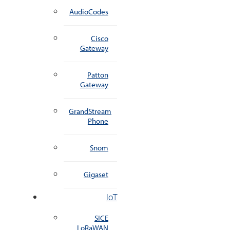
AudioCodes
Cisco
Gateway
Patton
Gateway
GrandStream
Phone
Snom
Gigaset
IoT
SICE
LoRaWAN