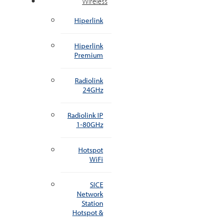
Wireless
Hiperlink
Hiperlink
Premium
Radiolink
24GHz
Radiolink IP
1-80GHz
Hotspot
WiFi
SICE
Network
Station
Hotspot &