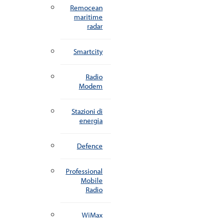
Remocean
maritime
radar
Smartcity
Radio
Modem
Stazioni di
energia
Defence
Professional
Mobile
Radio
WiMax