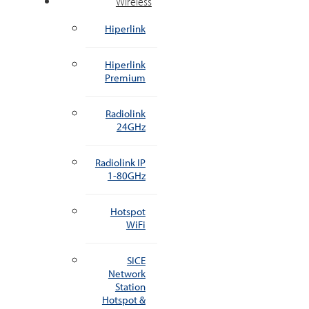
Wireless
Hiperlink
Hiperlink
Premium
Radiolink
24GHz
Radiolink IP
1-80GHz
Hotspot
WiFi
SICE
Network
Station
Hotspot &