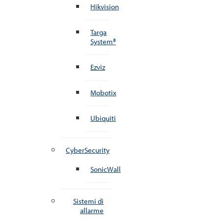
Hikvision
Targa
System®
Ezviz
Mobotix
Ubiquiti
CyberSecurity
SonicWall
Sistemi di
allarme