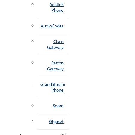
Yealink
Phone
AudioCodes
Cisco
Gateway
Patton
Gateway
GrandStream
Phone
Snom
Gigaset
IoT