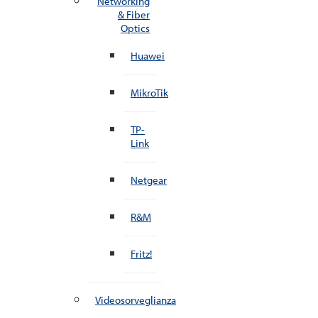
Networking
& Fiber
Optics
Huawei
MikroTik
TP-
Link
Netgear
R&M
Fritz!
Videosorveglianza