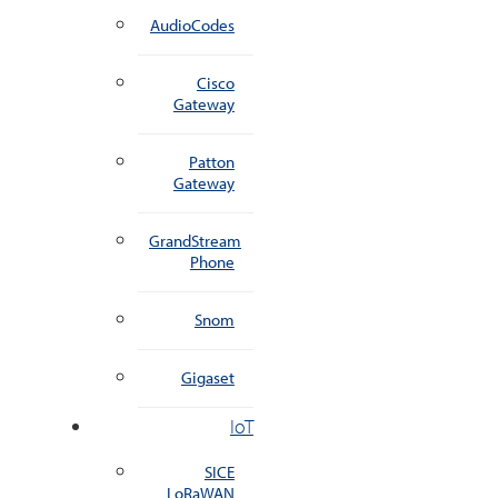
AudioCodes
Cisco
Gateway
Patton
Gateway
GrandStream
Phone
Snom
Gigaset
IoT
SICE
LoRaWAN