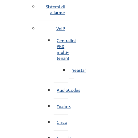
Sistemi di
allarme
VoIP
Centralini
PBX
multi-
tenant
Yeastar
AudioCodes
Yealink
Cisco