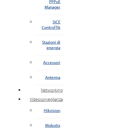
PPPoE
Manager
SICE
ControlTik
Stazioni di
energia
Accessori
Antenna
Networking
Videosorveglianza
Hikvision
Mobotix