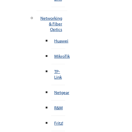
Networking
& Fiber
Optics
Huawei
MikroTik
TP-
Link
Netgear
R&M
Fritz!