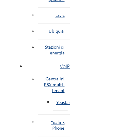
Ezviz
Ubiquiti
Stazioni di
energia
VoIP
Centralini
PBX multi-
tenant
Yeastar
Yealink
Phone