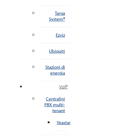
Targa
System®
Ezviz
Ubiquiti
Stazioni di
energia
VoIP
Centralini
PBX multi-
tenant
Yeastar