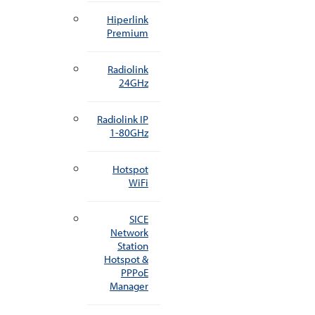
Hiperlink
Premium
Radiolink
24GHz
Radiolink IP
1-80GHz
Hotspot
WiFi
SICE
Network
Station
Hotspot &
PPPoE
Manager