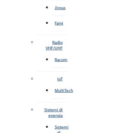
Jirous
Faini
Radio
VHF/UHF
Racom
IoT
MultiTech
Sistemi di
energia
Sistemi
di