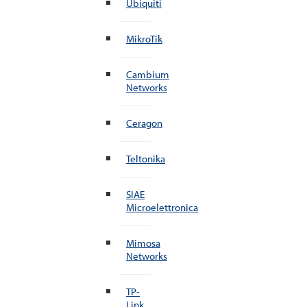
Ubiquiti
MikroTik
Cambium
Networks
Ceragon
Teltonika
SIAE
Microelettronica
Mimosa
Networks
TP-
Link