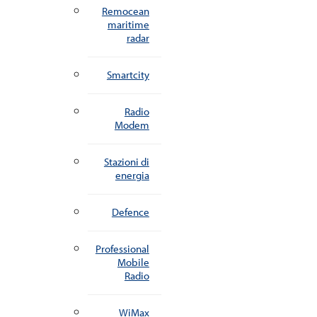
Remocean
maritime
radar
Smartcity
Radio
Modem
Stazioni di
energia
Defence
Professional
Mobile
Radio
WiMax