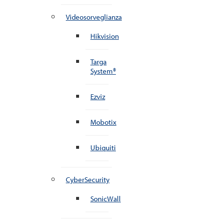
Videosorveglianza
Hikvision
Targa
System®
Ezviz
Mobotix
Ubiquiti
CyberSecurity
SonicWall