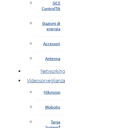
SICE
ControlTik
Stazioni di
energia
Accessori
Antenna
Networking
Videosorveglianza
Hikvision
Mobotix
Targa
System®