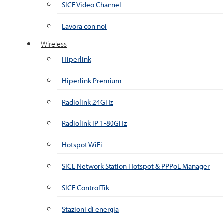
SICE Video Channel
Lavora con noi
Wireless
Hiperlink
Hiperlink Premium
Radiolink 24GHz
Radiolink IP 1-80GHz
Hotspot WiFi
SICE Network Station Hotspot & PPPoE Manager
SICE ControlTik
Stazioni di energia