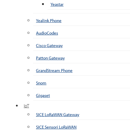
Yeastar
Yealink Phone
AudioCodes
Cisco Gateway
Patton Gateway
GrandStream Phone
Snom
Gigaset
IoT
SICE LoRaWAN Gateway
SICE Sensori LoRaWAN