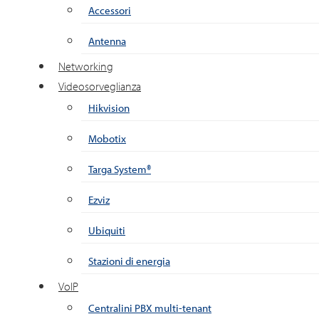
Accessori
Antenna
Networking
Videosorveglianza
Hikvision
Mobotix
Targa System®
Ezviz
Ubiquiti
Stazioni di energia
VoIP
Centralini PBX multi-tenant