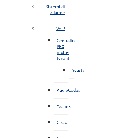
Sistemi di
allarme
VoIP
Centralini
PBX
multi-
tenant
Yeastar
AudioCodes
Yealink
Cisco