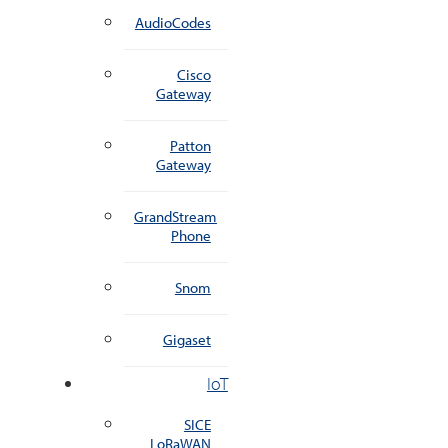
AudioCodes
Cisco
Gateway
Patton
Gateway
GrandStream
Phone
Snom
Gigaset
IoT
SICE
LoRaWAN