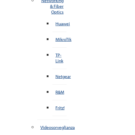
Networking
& Fiber
Optics
Huawei
MikroTik
TP-
Link
Netgear
R&M
Fritz!
Videosorveglianza