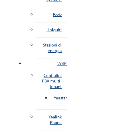
Ezviz
Ubiquiti
Stazioni di
energia
VoIP
Centralini
PBX multi-
tenant
Yeastar
Yealink
Phone