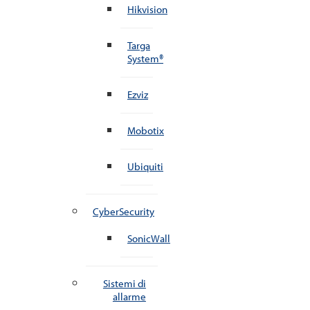
Hikvision
Targa
System®
Ezviz
Mobotix
Ubiquiti
CyberSecurity
SonicWall
Sistemi di
allarme