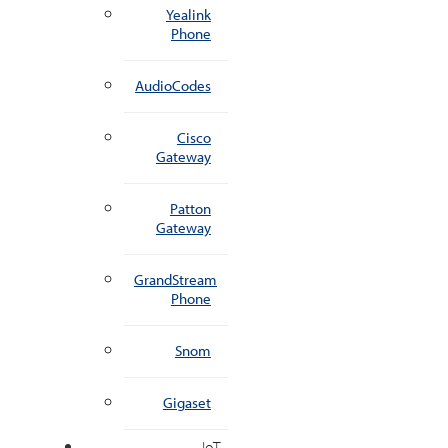
Yealink
Phone
AudioCodes
Cisco
Gateway
Patton
Gateway
GrandStream
Phone
Snom
Gigaset
IoT