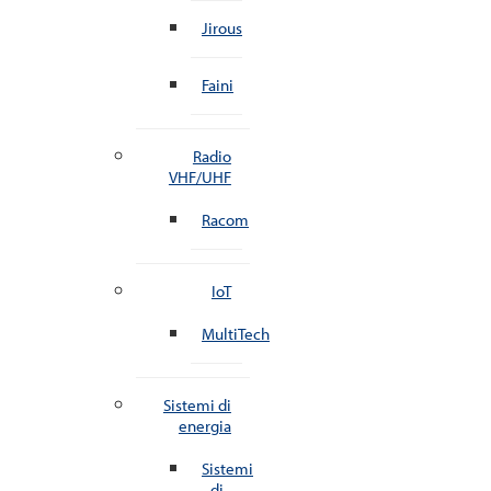
Jirous
Faini
Radio
VHF/UHF
Racom
IoT
MultiTech
Sistemi di
energia
Sistemi
di