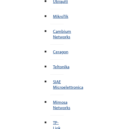
Ubiquiti
MikroTik
Cambium
Networks
Ceragon
Teltonika
SIAE
Microelettronica
Mimosa
Networks
TP-
Link