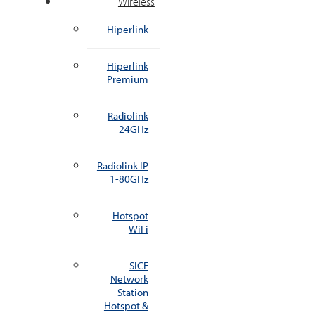
Wireless
Hiperlink
Hiperlink
Premium
Radiolink
24GHz
Radiolink IP
1-80GHz
Hotspot
WiFi
SICE
Network
Station
Hotspot &