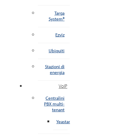
Targa
System®
Ezviz
Ubiquiti
Stazioni di
energia
VoIP
Centralini
PBX multi-
tenant
Yeastar