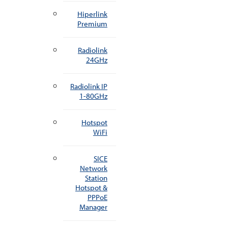
Hiperlink
Premium
Radiolink
24GHz
Radiolink IP
1-80GHz
Hotspot
WiFi
SICE
Network
Station
Hotspot &
PPPoE
Manager