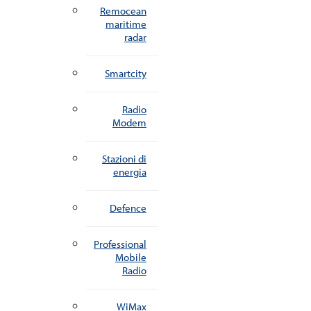
Remocean
maritime
radar
Smartcity
Radio
Modem
Stazioni di
energia
Defence
Professional
Mobile
Radio
WiMax