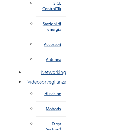
SICE
ControlTik
Stazioni di
energia
Accessori
Antenna
Networking
Videosorveglianza
Hikvision
Mobotix
Targa
System®