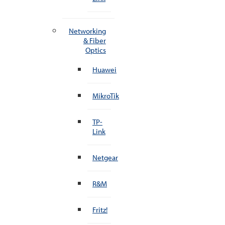
Networking
& Fiber
Optics
Huawei
MikroTik
TP-
Link
Netgear
R&M
Fritz!