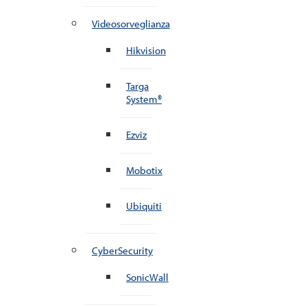
Videosorveglianza
Hikvision
Targa
System®
Ezviz
Mobotix
Ubiquiti
CyberSecurity
SonicWall