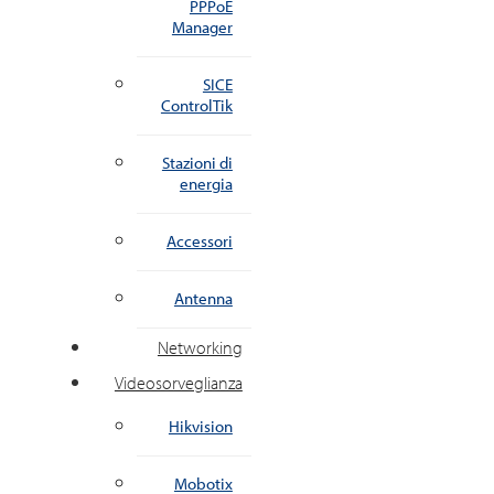
PPPoE
Manager
SICE
ControlTik
Stazioni di
energia
Accessori
Antenna
Networking
Videosorveglianza
Hikvision
Mobotix