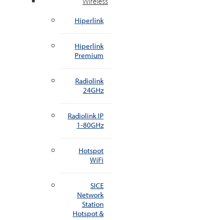
Wireless
Hiperlink
Hiperlink
Premium
Radiolink
24GHz
Radiolink IP
1-80GHz
Hotspot
WiFi
SICE
Network
Station
Hotspot &