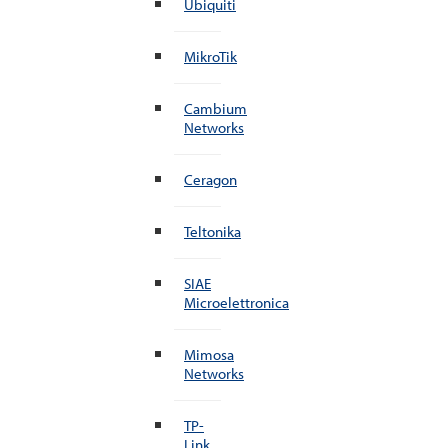
Ubiquiti
MikroTik
Cambium
Networks
Ceragon
Teltonika
SIAE
Microelettronica
Mimosa
Networks
TP-
Link