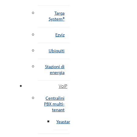
Targa
System®
Ezviz
Ubiquiti
Stazioni di
energia
VoIP
Centralini
PBX multi-
tenant
Yeastar