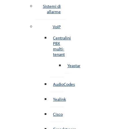
Sistemi di
allarme
VoIP
Centralini
PBX
multi-
tenant
Yeastar
AudioCodes
Yealink
Cisco