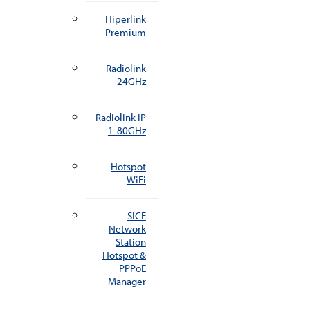
Hiperlink
Premium
Radiolink
24GHz
Radiolink IP
1-80GHz
Hotspot
WiFi
SICE
Network
Station
Hotspot &
PPPoE
Manager