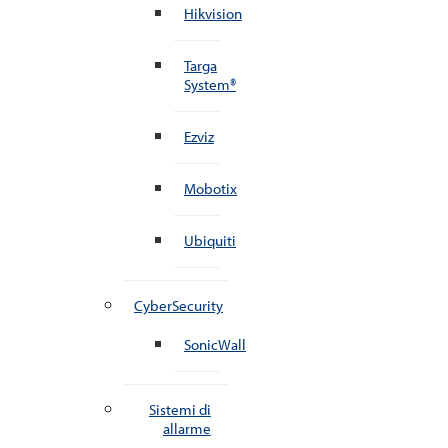
Hikvision
Targa
System®
Ezviz
Mobotix
Ubiquiti
CyberSecurity
SonicWall
Sistemi di
allarme