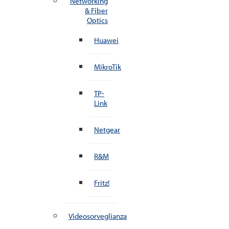
Networking
& Fiber
Optics
Huawei
MikroTik
TP-
Link
Netgear
R&M
Fritz!
Videosorveglianza