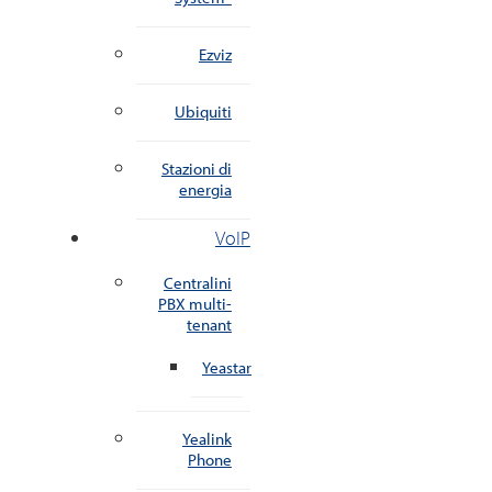
Ezviz
Ubiquiti
Stazioni di
energia
VoIP
Centralini
PBX multi-
tenant
Yeastar
Yealink
Phone