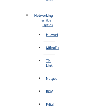
Networking
& Fiber
Optics
Huawei
MikroTik
TP-
Link
Netgear
R&M
Fritz!