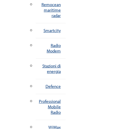
Remocean
maritime
radar
Smartcity
Radio
Modem
Stazioni di
energia
Defence
Professional
Mobile
Radio
WiMax