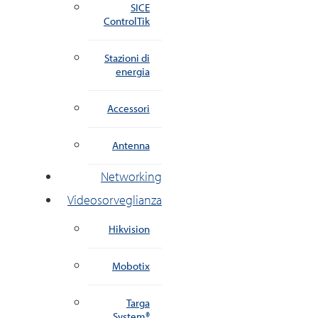
SICE
ControlTik
Stazioni di
energia
Accessori
Antenna
Networking
Videosorveglianza
Hikvision
Mobotix
Targa
System®