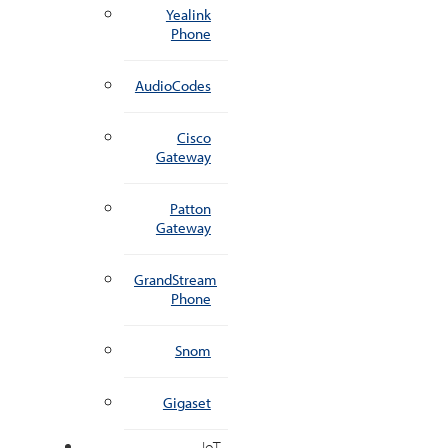
Yealink
Phone
AudioCodes
Cisco
Gateway
Patton
Gateway
GrandStream
Phone
Snom
Gigaset
IoT