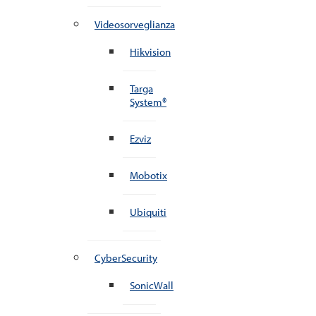
Videosorveglianza
Hikvision
Targa
System®
Ezviz
Mobotix
Ubiquiti
CyberSecurity
SonicWall