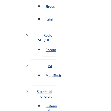
Jirous
Faini
Radio
VHF/UHF
Racom
IoT
MultiTech
Sistemi di
energia
Sistemi
di