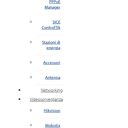
PPPoE
Manager
SICE
ControlTik
Stazioni di
energia
Accessori
Antenna
Networking
Videosorveglianza
Hikvision
Mobotix