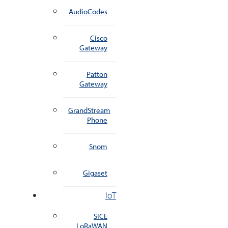
AudioCodes
Cisco
Gateway
Patton
Gateway
GrandStream
Phone
Snom
Gigaset
IoT
SICE
LoRaWAN