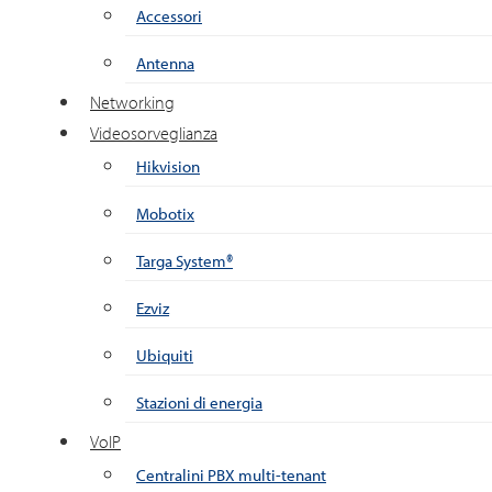
Accessori
Antenna
Networking
Videosorveglianza
Hikvision
Mobotix
Targa System®
Ezviz
Ubiquiti
Stazioni di energia
VoIP
Centralini PBX multi-tenant