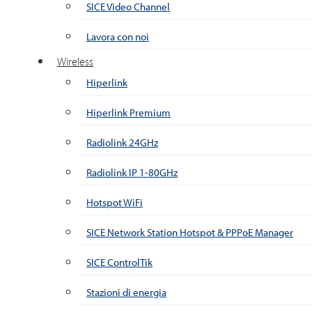
SICE Video Channel
Lavora con noi
Wireless
Hiperlink
Hiperlink Premium
Radiolink 24GHz
Radiolink IP 1-80GHz
Hotspot WiFi
SICE Network Station Hotspot & PPPoE Manager
SICE ControlTik
Stazioni di energia