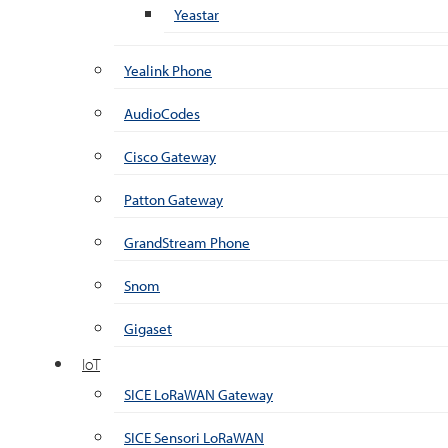
Yeastar
Yealink Phone
AudioCodes
Cisco Gateway
Patton Gateway
GrandStream Phone
Snom
Gigaset
IoT
SICE LoRaWAN Gateway
SICE Sensori LoRaWAN