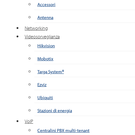
Accessori
Antenna
Networking
Videosorveglianza
Hikvision
Mobotix
Targa System®
Ezviz
Ubiquiti
Stazioni di energia
VoIP
Centralini PBX multi-tenant