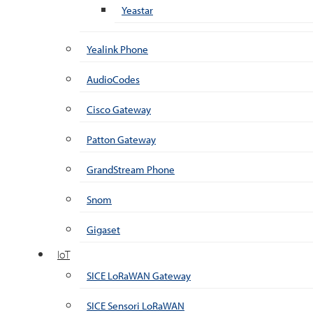
Yeastar
Yealink Phone
AudioCodes
Cisco Gateway
Patton Gateway
GrandStream Phone
Snom
Gigaset
IoT
SICE LoRaWAN Gateway
SICE Sensori LoRaWAN