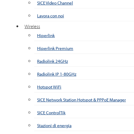
SICE Video Channel
Lavora con noi
Wireless
Hiperlink
Hiperlink Premium
Radiolink 24GHz
Radiolink IP 1-80GHz
Hotspot WiFi
SICE Network Station Hotspot & PPPoE Manager
SICE ControlTik
Stazioni di energia