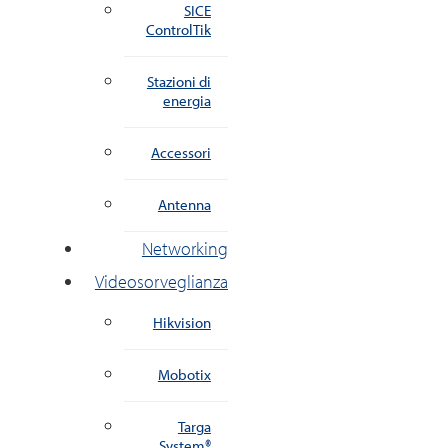
SICE
ControlTik
Stazioni di
energia
Accessori
Antenna
Networking
Videosorveglianza
Hikvision
Mobotix
Targa
System®