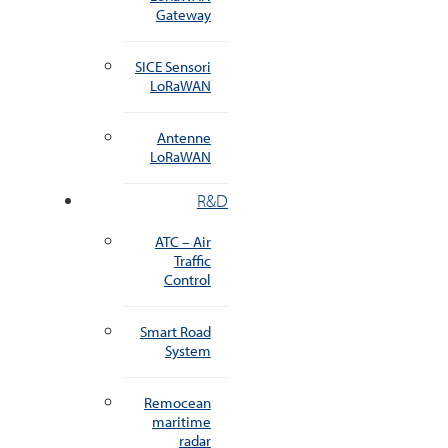
Gateway
SICE Sensori
LoRaWAN
Antenne
LoRaWAN
R&D
ATC – Air
Traffic
Control
Smart Road
System
Remocean
maritime
radar