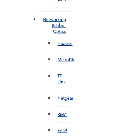
Networking
& Fiber
Optics
Huawei
MikroTik
TP-
Link
Netgear
R&M
Fritz!