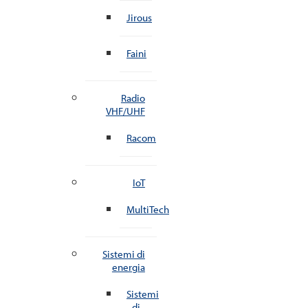
Jirous
Faini
Radio
VHF/UHF
Racom
IoT
MultiTech
Sistemi di
energia
Sistemi
di