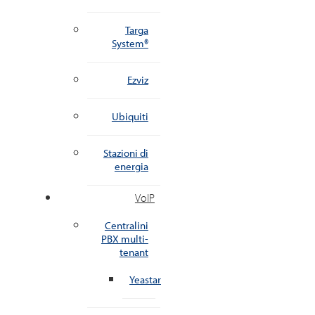
Targa
System®
Ezviz
Ubiquiti
Stazioni di
energia
VoIP
Centralini
PBX multi-
tenant
Yeastar