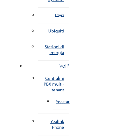
Ezviz
Ubiquiti
Stazioni di
energia
VoIP
Centralini
PBX multi-
tenant
Yeastar
Yealink
Phone