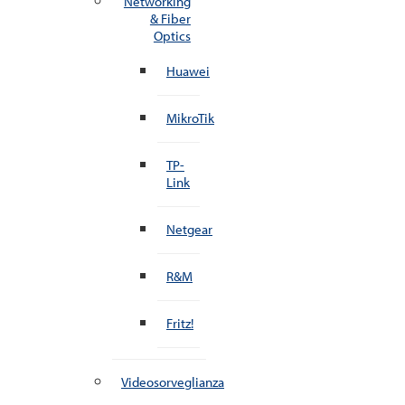
Networking
& Fiber
Optics
Huawei
MikroTik
TP-
Link
Netgear
R&M
Fritz!
Videosorveglianza