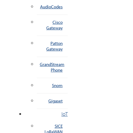
AudioCodes
Cisco
Gateway
Patton
Gateway
GrandStream
Phone
Snom
Gigaset
IoT
SICE
LoRaWAN