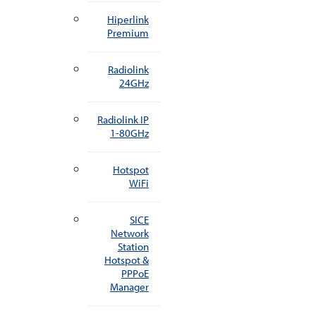
Hiperlink
Premium
Radiolink
24GHz
Radiolink IP
1-80GHz
Hotspot
WiFi
SICE
Network
Station
Hotspot &
PPPoE
Manager