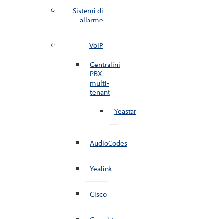
Sistemi di
allarme
VoIP
Centralini
PBX
multi-
tenant
Yeastar
AudioCodes
Yealink
Cisco