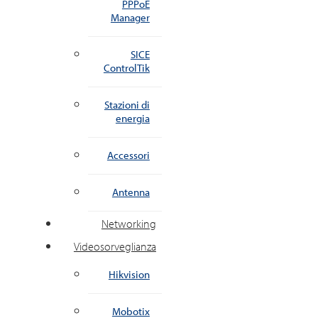
PPPoE
Manager
SICE
ControlTik
Stazioni di
energia
Accessori
Antenna
Networking
Videosorveglianza
Hikvision
Mobotix