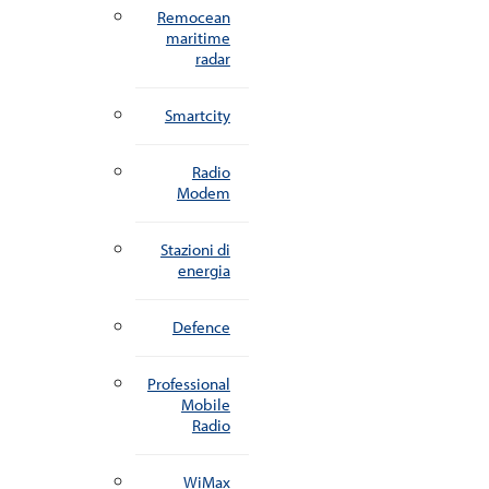
Remocean
maritime
radar
Smartcity
Radio
Modem
Stazioni di
energia
Defence
Professional
Mobile
Radio
WiMax