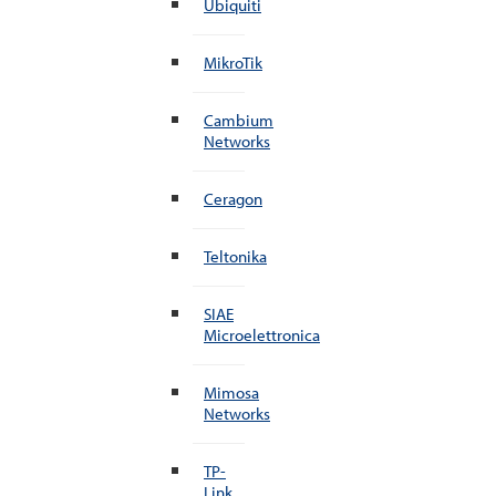
Ubiquiti
MikroTik
Cambium
Networks
Ceragon
Teltonika
SIAE
Microelettronica
Mimosa
Networks
TP-
Link