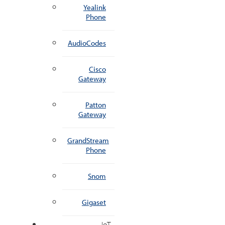
Yealink
Phone
AudioCodes
Cisco
Gateway
Patton
Gateway
GrandStream
Phone
Snom
Gigaset
IoT