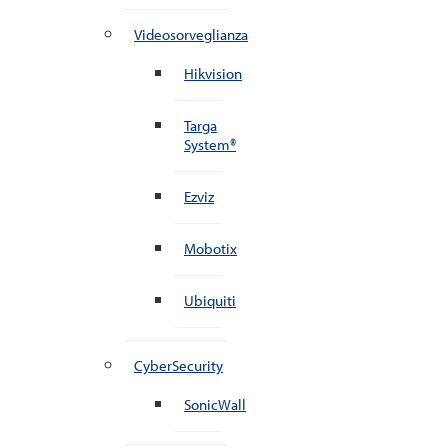
Videosorveglianza
Hikvision
Targa
System®
Ezviz
Mobotix
Ubiquiti
CyberSecurity
SonicWall