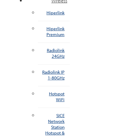
Wireless
Hiperlink
Hiperlink
Premium
Radiolink
24GHz
Radiolink IP
1-80GHz
Hotspot
WiFi
SICE
Network
Station
Hotspot &