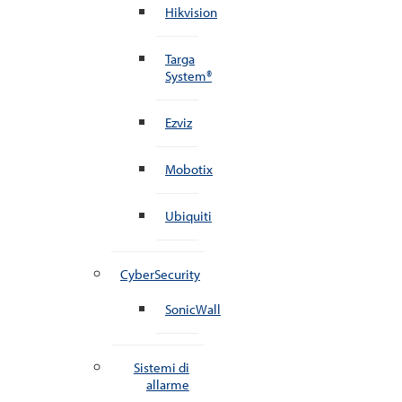
Hikvision
Targa
System®
Ezviz
Mobotix
Ubiquiti
CyberSecurity
SonicWall
Sistemi di
allarme