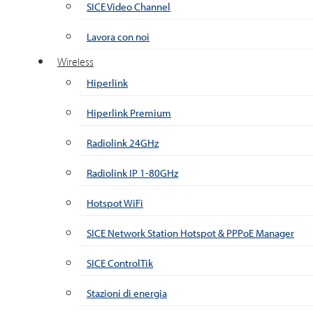
SICE Video Channel
Lavora con noi
Wireless
Hiperlink
Hiperlink Premium
Radiolink 24GHz
Radiolink IP 1-80GHz
Hotspot WiFi
SICE Network Station Hotspot & PPPoE Manager
SICE ControlTik
Stazioni di energia