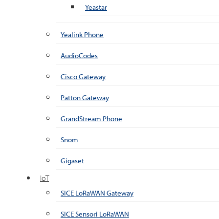
Yeastar
Yealink Phone
AudioCodes
Cisco Gateway
Patton Gateway
GrandStream Phone
Snom
Gigaset
IoT
SICE LoRaWAN Gateway
SICE Sensori LoRaWAN