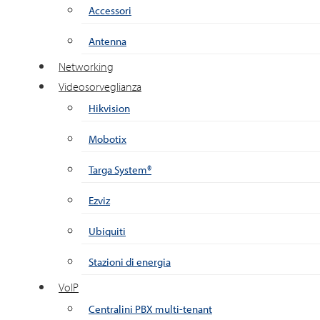
Accessori
Antenna
Networking
Videosorveglianza
Hikvision
Mobotix
Targa System®
Ezviz
Ubiquiti
Stazioni di energia
VoIP
Centralini PBX multi-tenant