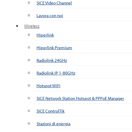
SICE Video Channel
Lavora con noi
Wireless
Hiperlink
Hiperlink Premium
Radiolink 24GHz
Radiolink IP 1-80GHz
Hotspot WiFi
SICE Network Station Hotspot & PPPoE Manager
SICE ControlTik
Stazioni di energia