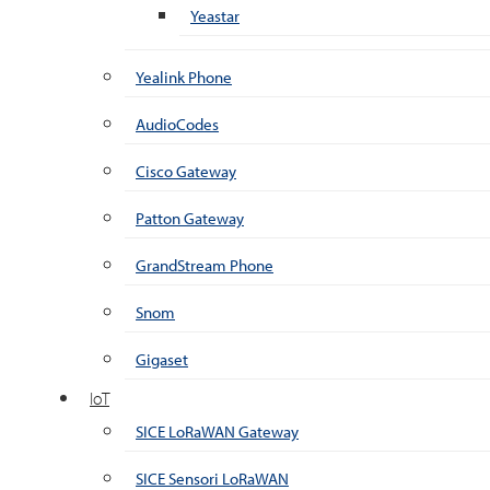
Yeastar
Yealink Phone
AudioCodes
Cisco Gateway
Patton Gateway
GrandStream Phone
Snom
Gigaset
IoT
SICE LoRaWAN Gateway
SICE Sensori LoRaWAN