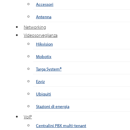
Accessori
Antenna
Networking
Videosorveglianza
Hikvision
Mobotix
Targa System®
Ezviz
Ubiquiti
Stazioni di energia
VoIP
Centralini PBX multi-tenant