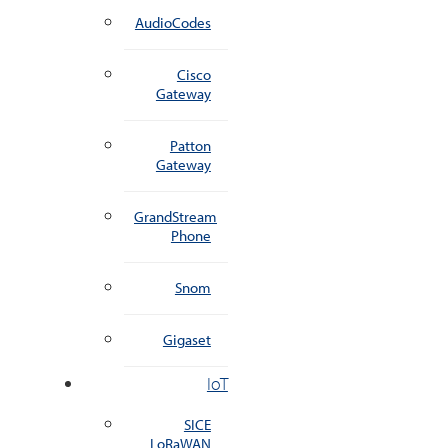
AudioCodes
Cisco
Gateway
Patton
Gateway
GrandStream
Phone
Snom
Gigaset
IoT
SICE
LoRaWAN