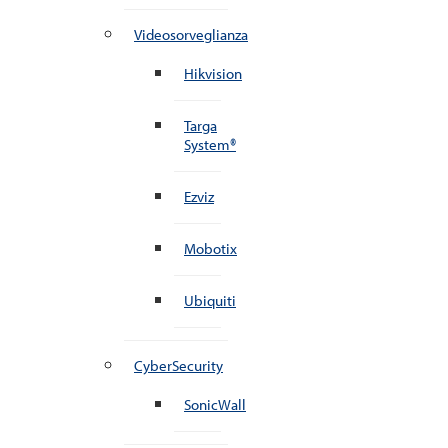
Videosorveglianza
Hikvision
Targa
System®
Ezviz
Mobotix
Ubiquiti
CyberSecurity
SonicWall