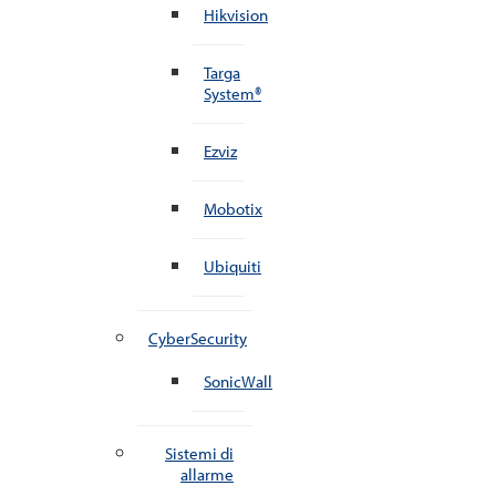
Hikvision
Targa
System®
Ezviz
Mobotix
Ubiquiti
CyberSecurity
SonicWall
Sistemi di
allarme