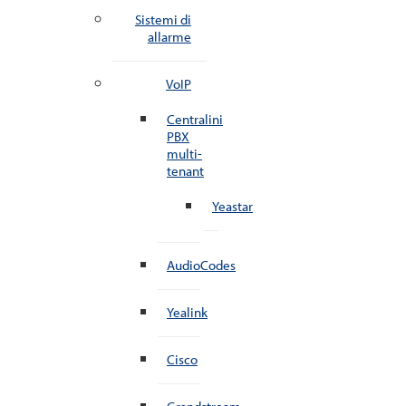
Sistemi di
allarme
VoIP
Centralini
PBX
multi-
tenant
Yeastar
AudioCodes
Yealink
Cisco