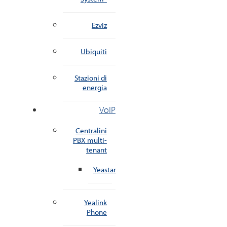
Ezviz
Ubiquiti
Stazioni di
energia
VoIP
Centralini
PBX multi-
tenant
Yeastar
Yealink
Phone