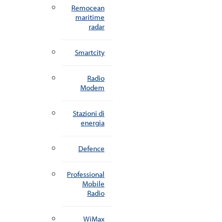
Remocean
maritime
radar
Smartcity
Radio
Modem
Stazioni di
energia
Defence
Professional
Mobile
Radio
WiMax