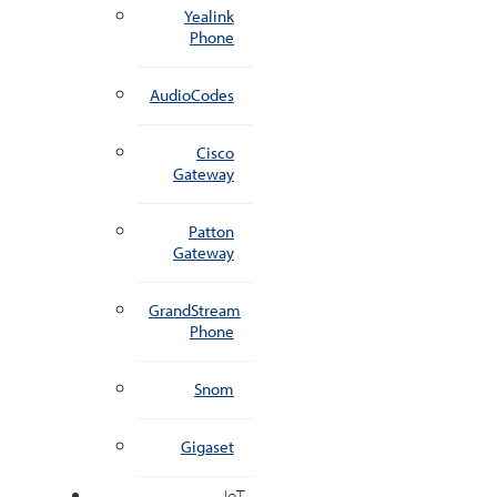
Yealink
Phone
AudioCodes
Cisco
Gateway
Patton
Gateway
GrandStream
Phone
Snom
Gigaset
IoT