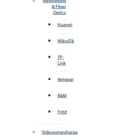
Networking
& Fiber
Optics
Huawei
MikroTik
TP-
Link
Netgear
R&M
Fritz!
Videosorveglianza