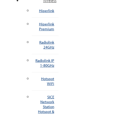
Wireless
Hiperlink
Hiperlink
Premium
Radiolink
24GHz
Radiolink IP
1-80GHz
Hotspot
WiFi
SICE
Network
Station
Hotspot &