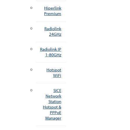
Hiperlink
Premium
Radiolink
24GHz
Radiolink IP
1-80GHz
Hotspot
WiFi
SICE
Network
Station
Hotspot &
PPPoE
Manager