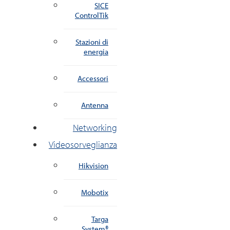
SICE
ControlTik
Stazioni di
energia
Accessori
Antenna
Networking
Videosorveglianza
Hikvision
Mobotix
Targa
System®