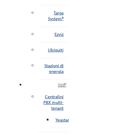
Targa
System®
Ezviz
Ubiquiti
Stazioni di
energia
VoIP
Centralini
PBX multi-
tenant
Yeastar