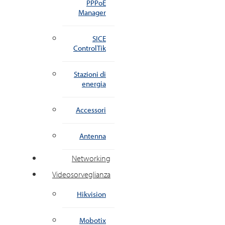
PPPoE
Manager
SICE
ControlTik
Stazioni di
energia
Accessori
Antenna
Networking
Videosorveglianza
Hikvision
Mobotix