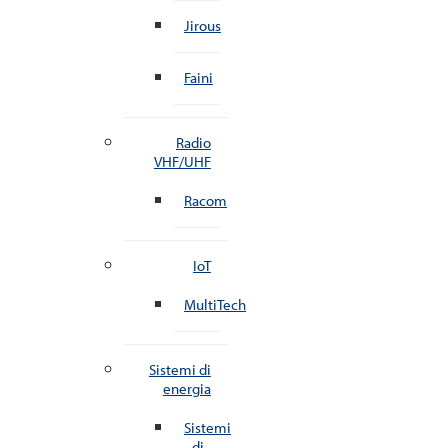
Jirous
Faini
Radio
VHF/UHF
Racom
IoT
MultiTech
Sistemi di
energia
Sistemi
di