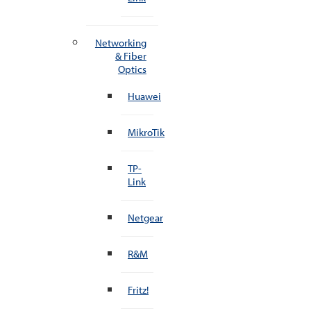
Networking
& Fiber
Optics
Huawei
MikroTik
TP-
Link
Netgear
R&M
Fritz!