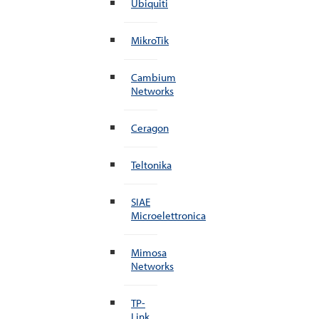
Ubiquiti
MikroTik
Cambium
Networks
Ceragon
Teltonika
SIAE
Microelettronica
Mimosa
Networks
TP-
Link