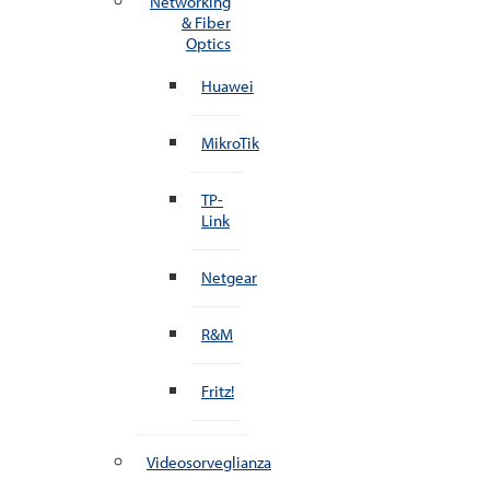
Networking
& Fiber
Optics
Huawei
MikroTik
TP-
Link
Netgear
R&M
Fritz!
Videosorveglianza