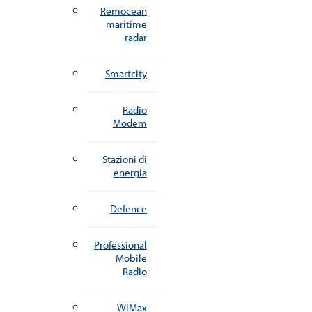
Remocean
maritime
radar
Smartcity
Radio
Modem
Stazioni di
energia
Defence
Professional
Mobile
Radio
WiMax