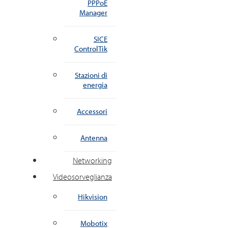
PPPoE
Manager
SICE
ControlTik
Stazioni di
energia
Accessori
Antenna
Networking
Videosorveglianza
Hikvision
Mobotix