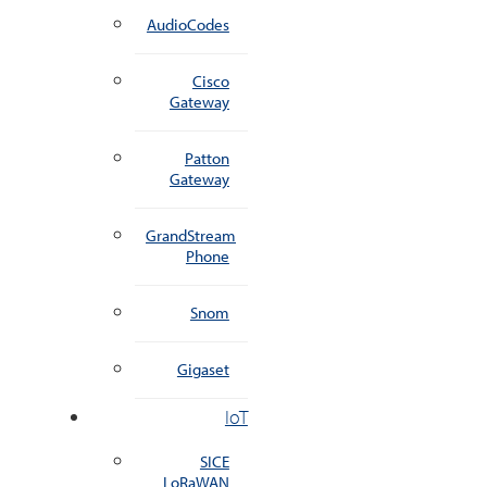
AudioCodes
Cisco
Gateway
Patton
Gateway
GrandStream
Phone
Snom
Gigaset
IoT
SICE
LoRaWAN