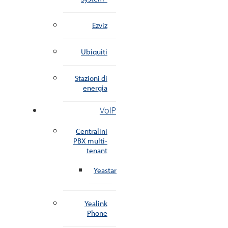
Ezviz
Ubiquiti
Stazioni di
energia
VoIP
Centralini
PBX multi-
tenant
Yeastar
Yealink
Phone