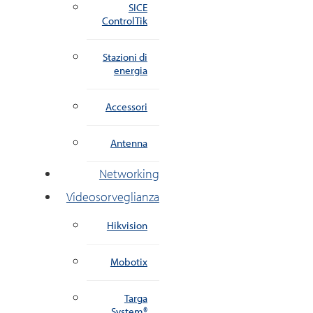
SICE
ControlTik
Stazioni di
energia
Accessori
Antenna
Networking
Videosorveglianza
Hikvision
Mobotix
Targa
System®