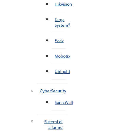
Hikvision
Targa
System®
Ezviz
Mobotix
Ubiquiti
CyberSecurity
SonicWall
Sistemi di
allarme