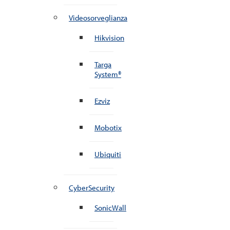
Videosorveglianza
Hikvision
Targa
System®
Ezviz
Mobotix
Ubiquiti
CyberSecurity
SonicWall