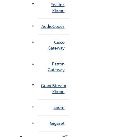
Yealink
Phone
AudioCodes
Cisco
Gateway
Patton
Gateway
GrandStream
Phone
Snom
Gigaset
IoT