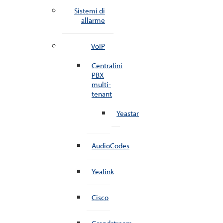
Sistemi di
allarme
VoIP
Centralini
PBX
multi-
tenant
Yeastar
AudioCodes
Yealink
Cisco