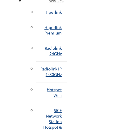
Wireless
Hiperlink
Hiperlink
Premium
Radiolink
24GHz
Radiolink IP
1-80GHz
Hotspot
WiFi
SICE
Network
Station
Hotspot &