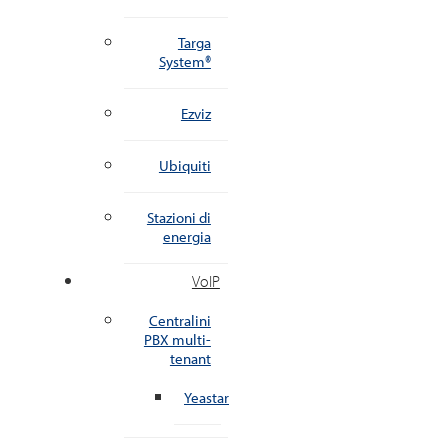
Targa
System®
Ezviz
Ubiquiti
Stazioni di
energia
VoIP
Centralini
PBX multi-
tenant
Yeastar