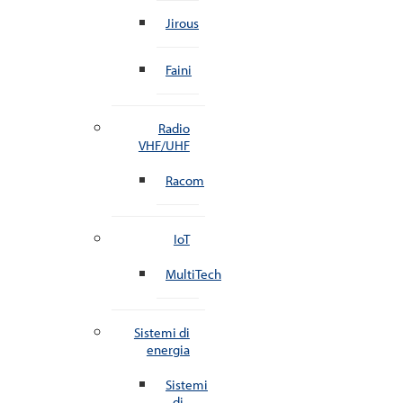
Jirous
Faini
Radio
VHF/UHF
Racom
IoT
MultiTech
Sistemi di
energia
Sistemi
di