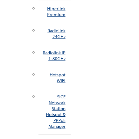
Hiperlink
Premium
Radiolink
24GHz
Radiolink IP
1-80GHz
Hotspot
WiFi
SICE
Network
Station
Hotspot &
PPPoE
Manager