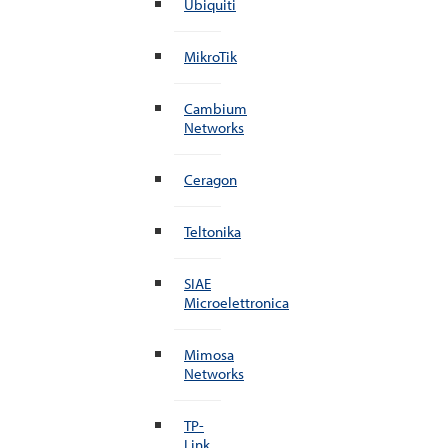
Ubiquiti
MikroTik
Cambium
Networks
Ceragon
Teltonika
SIAE
Microelettronica
Mimosa
Networks
TP-
Link