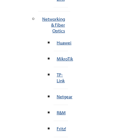
Networking
& Fiber
Optics
Huawei
MikroTik
TP-
Link
Netgear
R&M
Fritz!