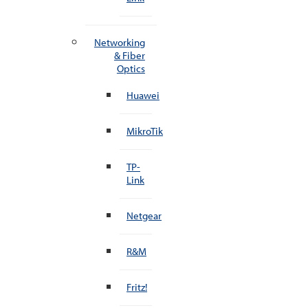
Networking
& Fiber
Optics
Huawei
MikroTik
TP-
Link
Netgear
R&M
Fritz!