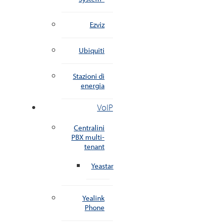
Ezviz
Ubiquiti
Stazioni di
energia
VoIP
Centralini
PBX multi-
tenant
Yeastar
Yealink
Phone