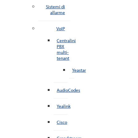
Sistemi di
allarme
VoIP
Centralini
PBX
multi-
tenant
Yeastar
AudioCodes
Yealink
Cisco