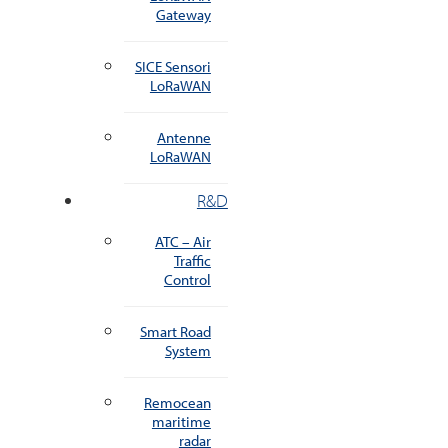
Gateway
SICE Sensori
LoRaWAN
Antenne
LoRaWAN
R&D
ATC – Air
Traffic
Control
Smart Road
System
Remocean
maritime
radar