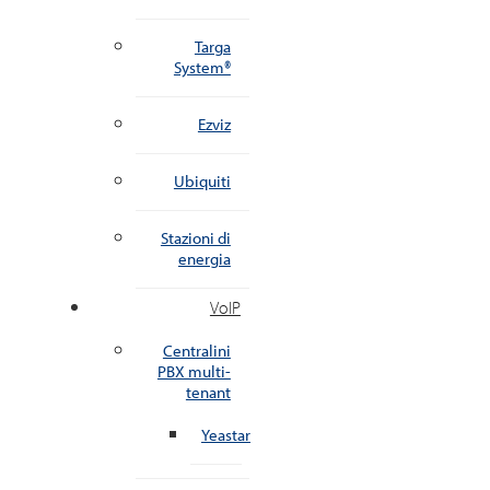
Targa
System®
Ezviz
Ubiquiti
Stazioni di
energia
VoIP
Centralini
PBX multi-
tenant
Yeastar