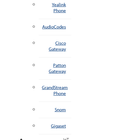
Yealink
Phone
AudioCodes
Cisco
Gateway
Patton
Gateway
GrandStream
Phone
Snom
Gigaset
IoT