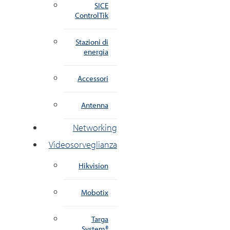
SICE
ControlTik
Stazioni di
energia
Accessori
Antenna
Networking
Videosorveglianza
Hikvision
Mobotix
Targa
System®