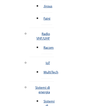
Jirous
Faini
Radio
VHF/UHF
Racom
IoT
MultiTech
Sistemi di
energia
Sistemi
di