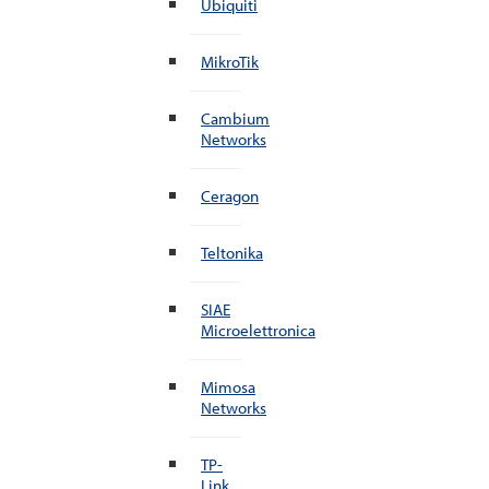
Ubiquiti
MikroTik
Cambium
Networks
Ceragon
Teltonika
SIAE
Microelettronica
Mimosa
Networks
TP-
Link