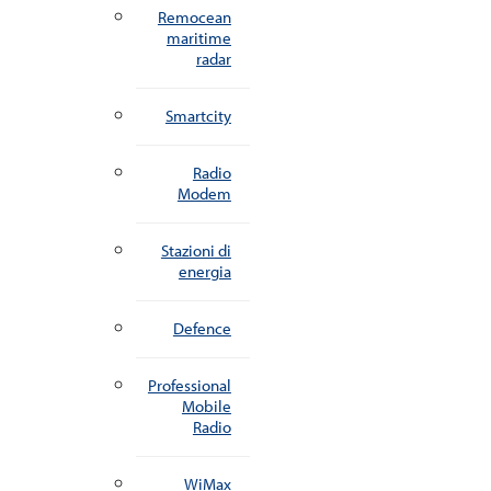
Remocean
maritime
radar
Smartcity
Radio
Modem
Stazioni di
energia
Defence
Professional
Mobile
Radio
WiMax