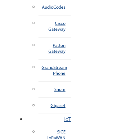
AudioCodes
Cisco
Gateway
Patton
Gateway
GrandStream
Phone
Snom
Gigaset
IoT
SICE
LoRaWAN