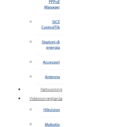
PPPoE
Manager
SICE
ControlTik
Stazioni di
energia
Accessori
Antenna
Networking
Videosorveglianza
Hikvision
Mobotix