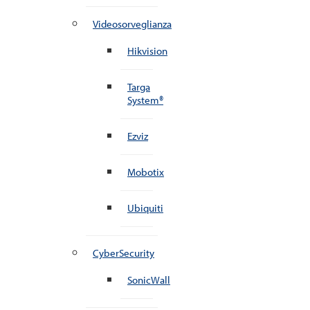
Videosorveglianza
Hikvision
Targa
System®
Ezviz
Mobotix
Ubiquiti
CyberSecurity
SonicWall