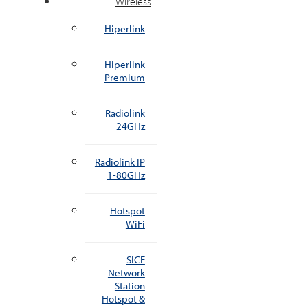
Wireless
Hiperlink
Hiperlink
Premium
Radiolink
24GHz
Radiolink IP
1-80GHz
Hotspot
WiFi
SICE
Network
Station
Hotspot &