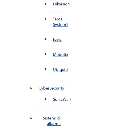
Hikvision
Targa
System®
Ezviz
Mobotix
Ubiquiti
CyberSecurity
SonicWall
Sistemi di
allarme