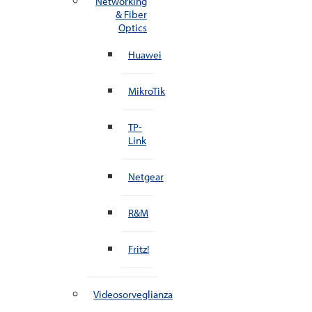
Networking
& Fiber
Optics
Huawei
MikroTik
TP-
Link
Netgear
R&M
Fritz!
Videosorveglianza