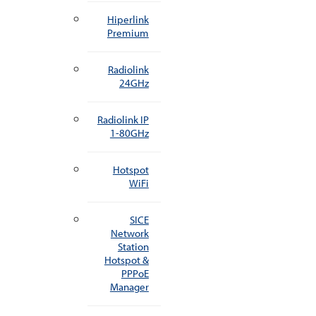
Hiperlink
Premium
Radiolink
24GHz
Radiolink IP
1-80GHz
Hotspot
WiFi
SICE
Network
Station
Hotspot &
PPPoE
Manager