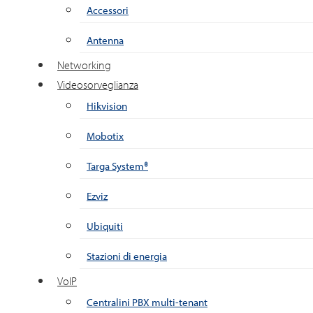
Accessori
Antenna
Networking
Videosorveglianza
Hikvision
Mobotix
Targa System®
Ezviz
Ubiquiti
Stazioni di energia
VoIP
Centralini PBX multi-tenant