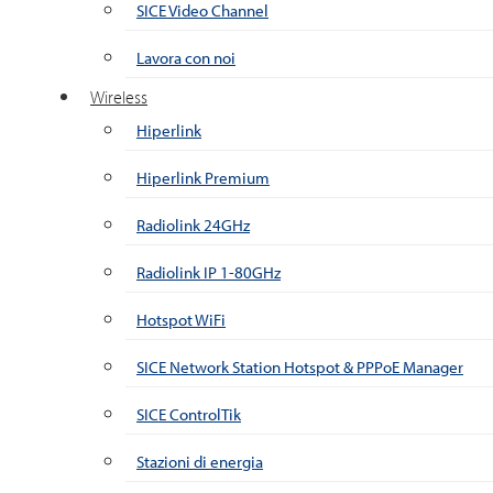
SICE Video Channel
Lavora con noi
Wireless
Hiperlink
Hiperlink Premium
Radiolink 24GHz
Radiolink IP 1-80GHz
Hotspot WiFi
SICE Network Station Hotspot & PPPoE Manager
SICE ControlTik
Stazioni di energia