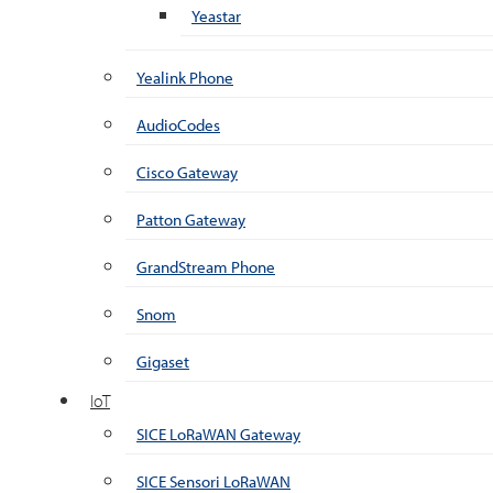
Yeastar
Yealink Phone
AudioCodes
Cisco Gateway
Patton Gateway
GrandStream Phone
Snom
Gigaset
IoT
SICE LoRaWAN Gateway
SICE Sensori LoRaWAN