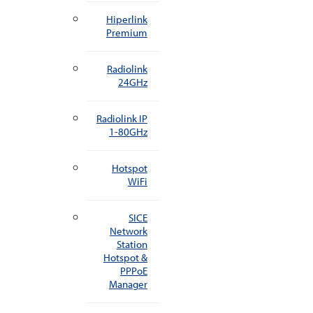
Hiperlink
Premium
Radiolink
24GHz
Radiolink IP
1-80GHz
Hotspot
WiFi
SICE
Network
Station
Hotspot &
PPPoE
Manager