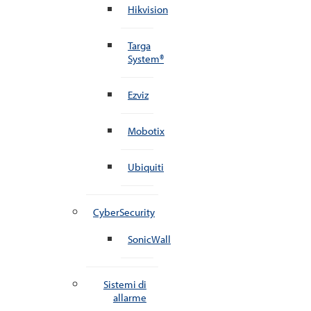
Hikvision
Targa
System®
Ezviz
Mobotix
Ubiquiti
CyberSecurity
SonicWall
Sistemi di
allarme