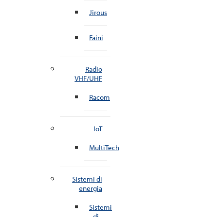
Jirous
Faini
Radio
VHF/UHF
Racom
IoT
MultiTech
Sistemi di
energia
Sistemi
di