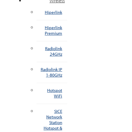
Wireless
Hiperlink
Hiperlink
Premium
Radiolink
24GHz
Radiolink IP
1-80GHz
Hotspot
WiFi
SICE
Network
Station
Hotspot &