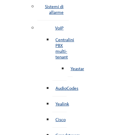
Sistemi di
allarme
VoIP
Centralini
PBX
multi-
tenant
Yeastar
AudioCodes
Yealink
Cisco