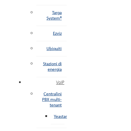
Targa
System®
Ezviz
Ubiquiti
Stazioni di
energia
VoIP
Centralini
PBX multi-
tenant
Yeastar