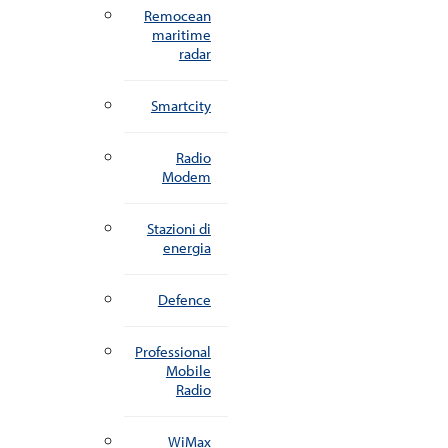
Remocean
maritime
radar
Smartcity
Radio
Modem
Stazioni di
energia
Defence
Professional
Mobile
Radio
WiMax