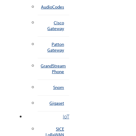
AudioCodes
Cisco
Gateway
Patton
Gateway
GrandStream
Phone
Snom
Gigaset
IoT
SICE
LoRaWAN