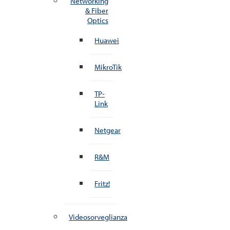
Networking
& Fiber
Optics
Huawei
MikroTik
TP-
Link
Netgear
R&M
Fritz!
Videosorveglianza