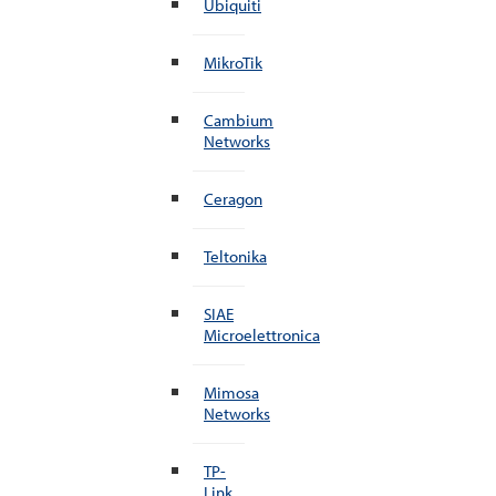
Ubiquiti
MikroTik
Cambium
Networks
Ceragon
Teltonika
SIAE
Microelettronica
Mimosa
Networks
TP-
Link