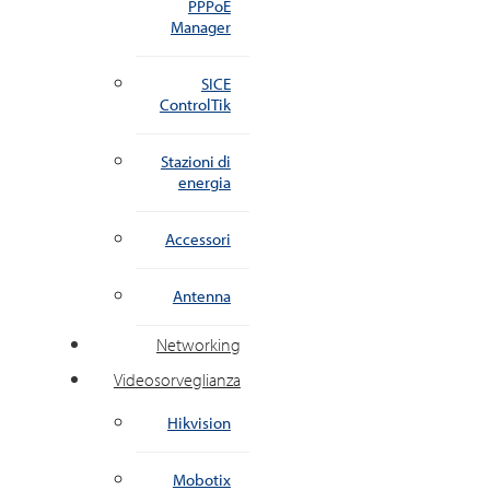
PPPoE
Manager
SICE
ControlTik
Stazioni di
energia
Accessori
Antenna
Networking
Videosorveglianza
Hikvision
Mobotix