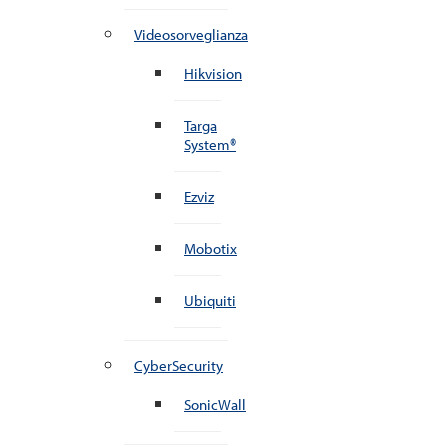
Videosorveglianza
Hikvision
Targa
System®
Ezviz
Mobotix
Ubiquiti
CyberSecurity
SonicWall