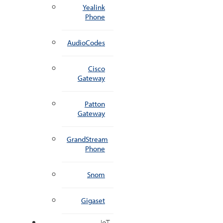
Yealink
Phone
AudioCodes
Cisco
Gateway
Patton
Gateway
GrandStream
Phone
Snom
Gigaset
IoT