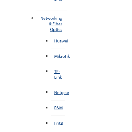
Networking
& Fiber
Optics
Huawei
MikroTik
TP-
Link
Netgear
R&M
Fritz!