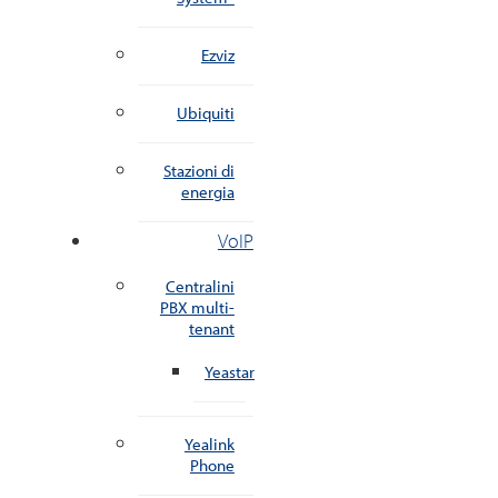
Ezviz
Ubiquiti
Stazioni di
energia
VoIP
Centralini
PBX multi-
tenant
Yeastar
Yealink
Phone