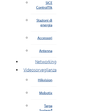
SICE
ControlTik
Stazioni di
energia
Accessori
Antenna
Networking
Videosorveglianza
Hikvision
Mobotix
Targa
System®