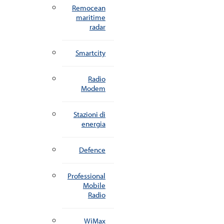
Remocean
maritime
radar
Smartcity
Radio
Modem
Stazioni di
energia
Defence
Professional
Mobile
Radio
WiMax