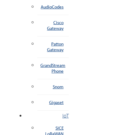
AudioCodes
Cisco
Gateway
Patton
Gateway
GrandStream
Phone
Snom
Gigaset
IoT
SICE
LoRaWAN