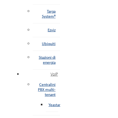
Targa
System®
Ezviz
Ubiquiti
Stazioni di
energia
VoIP
Centralini
PBX multi-
tenant
Yeastar