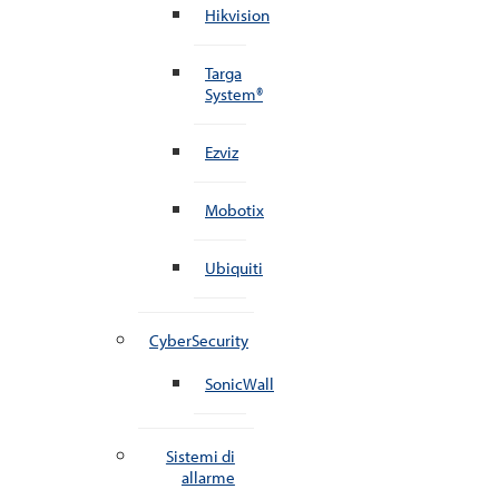
Hikvision
Targa
System®
Ezviz
Mobotix
Ubiquiti
CyberSecurity
SonicWall
Sistemi di
allarme