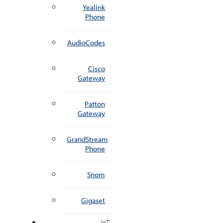
Yealink
Phone
AudioCodes
Cisco
Gateway
Patton
Gateway
GrandStream
Phone
Snom
Gigaset
IoT