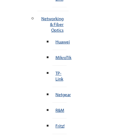
Networking
& Fiber
Optics
Huawei
MikroTik
TP-
Link
Netgear
R&M
Fritz!