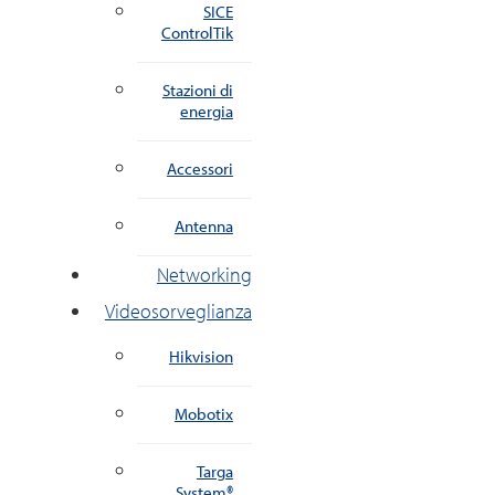
SICE
ControlTik
Stazioni di
energia
Accessori
Antenna
Networking
Videosorveglianza
Hikvision
Mobotix
Targa
System®