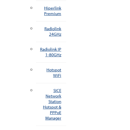
Hiperlink
Premium
Radiolink
24GHz
Radiolink IP
1-80GHz
Hotspot
WiFi
SICE
Network
Station
Hotspot &
PPPoE
Manager