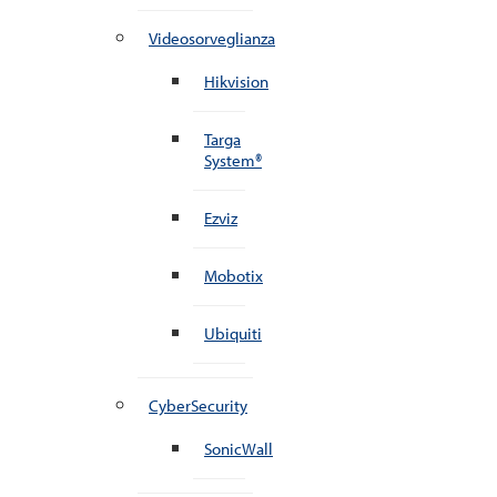
Videosorveglianza
Hikvision
Targa
System®
Ezviz
Mobotix
Ubiquiti
CyberSecurity
SonicWall