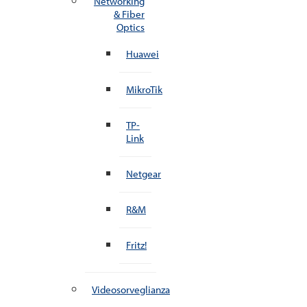
Networking
& Fiber
Optics
Huawei
MikroTik
TP-
Link
Netgear
R&M
Fritz!
Videosorveglianza