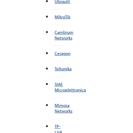
Ubiquiti
MikroTik
Cambium
Networks
Ceragon
Teltonika
SIAE
Microelettronica
Mimosa
Networks
TP-
Link