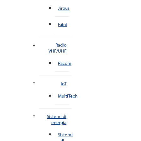
Jirous
Faini
Radio
VHF/UHF
Racom
IoT
MultiTech
Sistemi di
energia
Sistemi
di