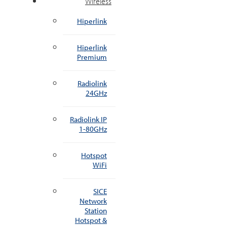
Wireless
Hiperlink
Hiperlink
Premium
Radiolink
24GHz
Radiolink IP
1-80GHz
Hotspot
WiFi
SICE
Network
Station
Hotspot &