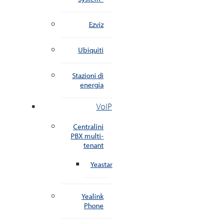
Ezviz
Ubiquiti
Stazioni di
energia
VoIP
Centralini
PBX multi-
tenant
Yeastar
Yealink
Phone