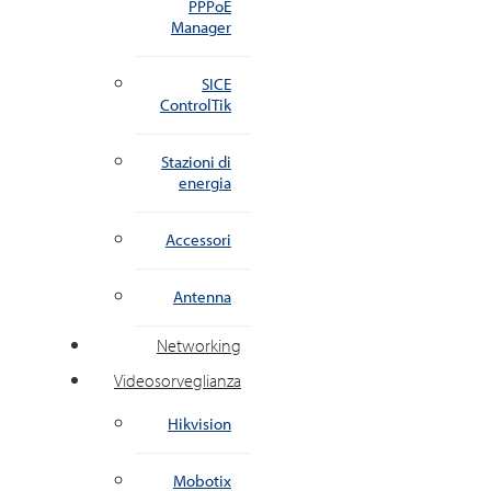
PPPoE
Manager
SICE
ControlTik
Stazioni di
energia
Accessori
Antenna
Networking
Videosorveglianza
Hikvision
Mobotix