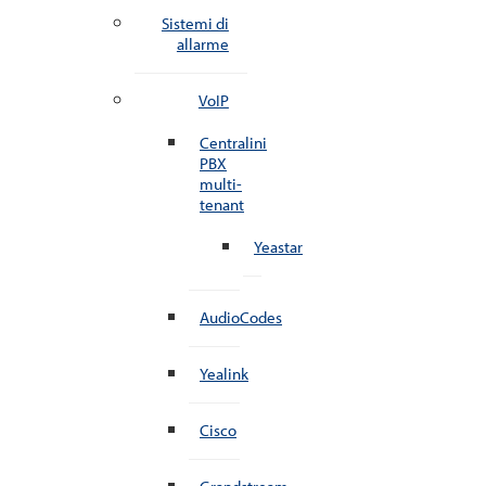
Sistemi di
allarme
VoIP
Centralini
PBX
multi-
tenant
Yeastar
AudioCodes
Yealink
Cisco