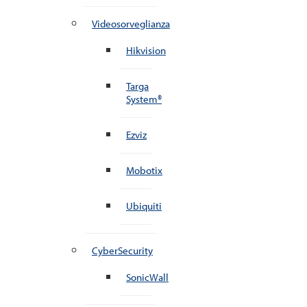
Videosorveglianza
Hikvision
Targa
System®
Ezviz
Mobotix
Ubiquiti
CyberSecurity
SonicWall