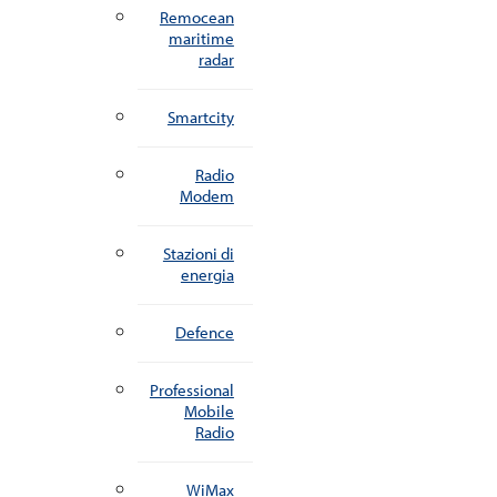
Remocean
maritime
radar
Smartcity
Radio
Modem
Stazioni di
energia
Defence
Professional
Mobile
Radio
WiMax