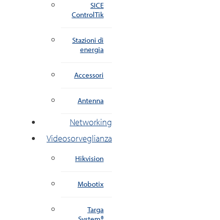
SICE
ControlTik
Stazioni di
energia
Accessori
Antenna
Networking
Videosorveglianza
Hikvision
Mobotix
Targa
System®