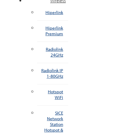
Wireless
Hiperlink
Hiperlink
Premium
Radiolink
24GHz
Radiolink IP
1-80GHz
Hotspot
WiFi
SICE
Network
Station
Hotspot &