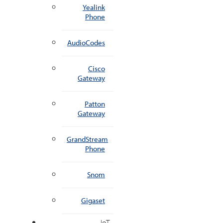
Yealink
Phone
AudioCodes
Cisco
Gateway
Patton
Gateway
GrandStream
Phone
Snom
Gigaset
IoT