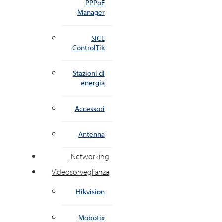
PPPoE
Manager
SICE
ControlTik
Stazioni di
energia
Accessori
Antenna
Networking
Videosorveglianza
Hikvision
Mobotix