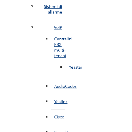
Sistemi di
allarme
VoIP
Centralini
PBX
multi-
tenant
Yeastar
AudioCodes
Yealink
Cisco