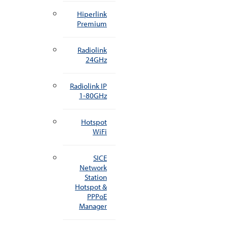
Hiperlink
Premium
Radiolink
24GHz
Radiolink IP
1-80GHz
Hotspot
WiFi
SICE
Network
Station
Hotspot &
PPPoE
Manager