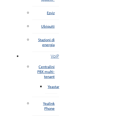
Ezviz
Ubiquiti
Stazioni di
energia
VoIP
Centralini
PBX multi-
tenant
Yeastar
Yealink
Phone