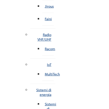
Jirous
Faini
Radio
VHF/UHF
Racom
IoT
MultiTech
Sistemi di
energia
Sistemi
di