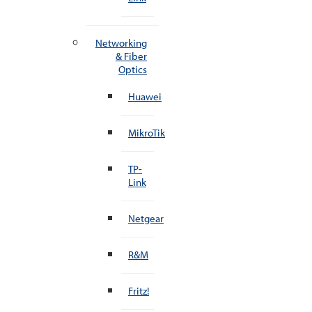
Networking
& Fiber
Optics
Huawei
MikroTik
TP-
Link
Netgear
R&M
Fritz!