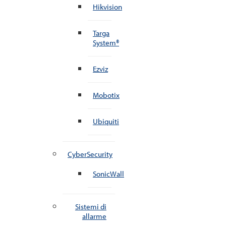
Hikvision
Targa
System®
Ezviz
Mobotix
Ubiquiti
CyberSecurity
SonicWall
Sistemi di
allarme