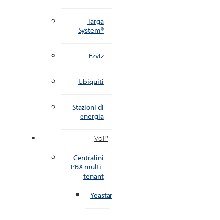
Targa
System®
Ezviz
Ubiquiti
Stazioni di
energia
VoIP
Centralini
PBX multi-
tenant
Yeastar