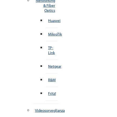
Networking
& Fiber
Optics
Huawei
MikroTik
TP-
Link
Netgear
R&M
Fritz!
Videosorveglianza