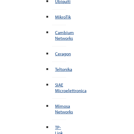
Ubiquiti
MikroTik
Cambium
Networks
Ceragon
Teltonika
SIAE
Microelettronica
Mimosa
Networks
TP-
Link