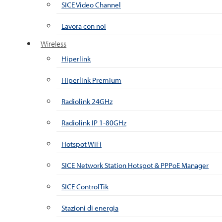
SICE Video Channel
Lavora con noi
Wireless
Hiperlink
Hiperlink Premium
Radiolink 24GHz
Radiolink IP 1-80GHz
Hotspot WiFi
SICE Network Station Hotspot & PPPoE Manager
SICE ControlTik
Stazioni di energia