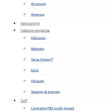
Accessori
Antenna
Networking
Videosorveglianza
Hikvision
Mobotix
Targa System®
Ezviz
Ubiquiti
Stazioni di energia
VoIP
Centralini PBX multi-tenant