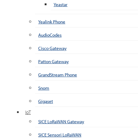
Yeastar
Yealink Phone
AudioCodes
Cisco Gateway
Patton Gateway
GrandStream Phone
Snom
Gigaset
IoT
SICE LoRaWAN Gateway
SICE Sensori LoRaWAN