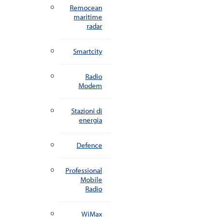
Remocean
maritime
radar
Smartcity
Radio
Modem
Stazioni di
energia
Defence
Professional
Mobile
Radio
WiMax