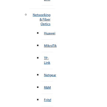
Networking
& Fiber
Optics
Huawei
MikroTik
TP-
Link
Netgear
R&M
Fritz!