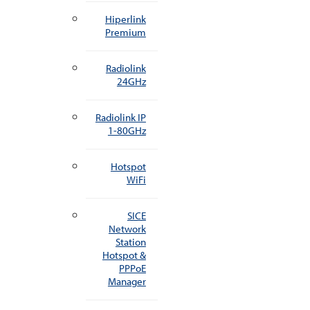
Hiperlink
Premium
Radiolink
24GHz
Radiolink IP
1-80GHz
Hotspot
WiFi
SICE
Network
Station
Hotspot &
PPPoE
Manager