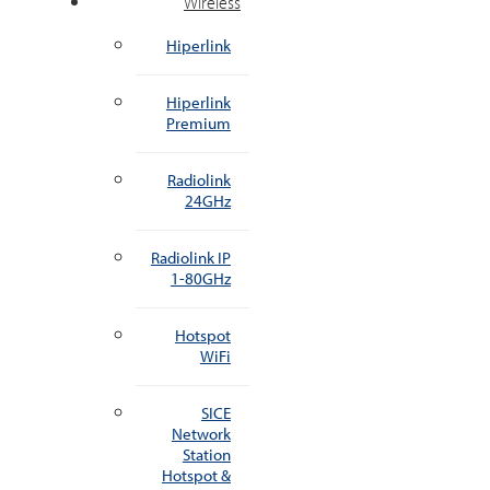
Wireless
Hiperlink
Hiperlink
Premium
Radiolink
24GHz
Radiolink IP
1-80GHz
Hotspot
WiFi
SICE
Network
Station
Hotspot &