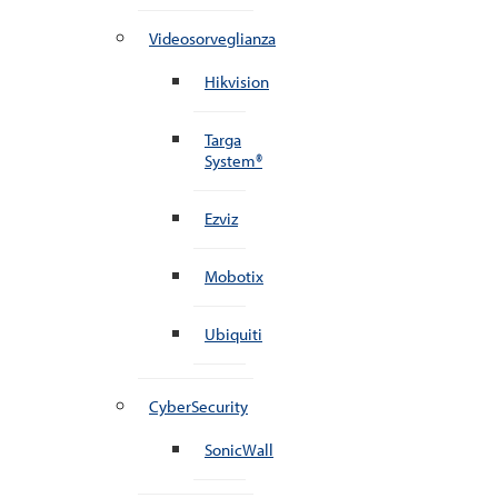
Videosorveglianza
Hikvision
Targa
System®
Ezviz
Mobotix
Ubiquiti
CyberSecurity
SonicWall