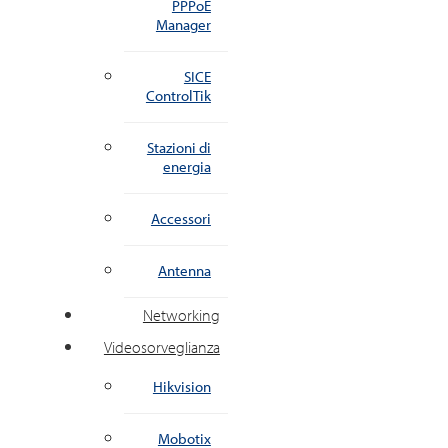
PPPoE
Manager
SICE
ControlTik
Stazioni di
energia
Accessori
Antenna
Networking
Videosorveglianza
Hikvision
Mobotix