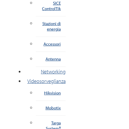
SICE
ControlTik
Stazioni di
energia
Accessori
Antenna
Networking
Videosorveglianza
Hikvision
Mobotix
Targa
System®