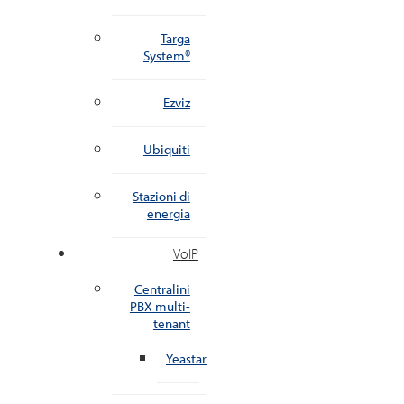
Targa
System®
Ezviz
Ubiquiti
Stazioni di
energia
VoIP
Centralini
PBX multi-
tenant
Yeastar