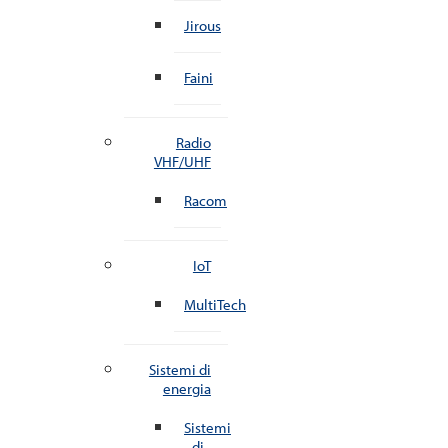
Jirous
Faini
Radio
VHF/UHF
Racom
IoT
MultiTech
Sistemi di
energia
Sistemi
di