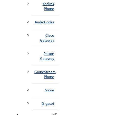
Yealink
Phone
AudioCodes
Cisco
Gateway
Patton
Gateway
GrandStream
Phone
Snom
Gigaset
IoT