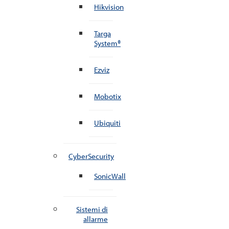
Hikvision
Targa
System®
Ezviz
Mobotix
Ubiquiti
CyberSecurity
SonicWall
Sistemi di
allarme