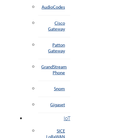
AudioCodes
Cisco
Gateway
Patton
Gateway
GrandStream
Phone
Snom
Gigaset
IoT
SICE
LoRaWAN