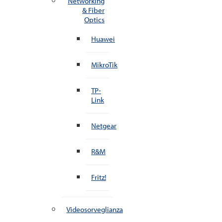
Networking
& Fiber
Optics
Huawei
MikroTik
TP-
Link
Netgear
R&M
Fritz!
Videosorveglianza