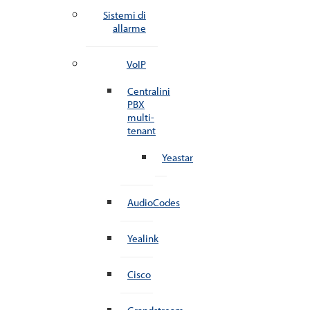
Sistemi di
allarme
VoIP
Centralini
PBX
multi-
tenant
Yeastar
AudioCodes
Yealink
Cisco