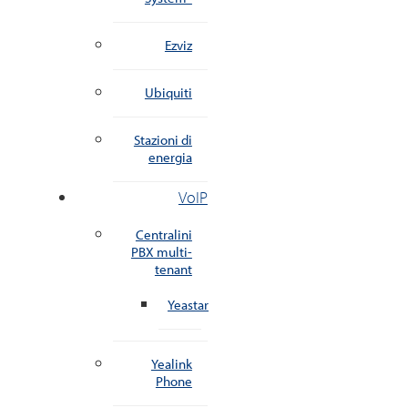
Ezviz
Ubiquiti
Stazioni di
energia
VoIP
Centralini
PBX multi-
tenant
Yeastar
Yealink
Phone