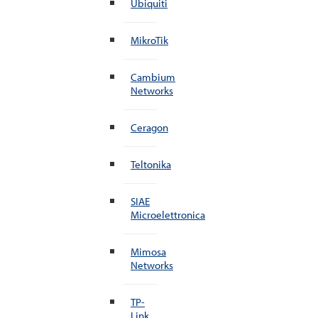
Ubiquiti
MikroTik
Cambium
Networks
Ceragon
Teltonika
SIAE
Microelettronica
Mimosa
Networks
TP-
Link