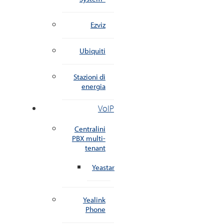
Ezviz
Ubiquiti
Stazioni di
energia
VoIP
Centralini
PBX multi-
tenant
Yeastar
Yealink
Phone