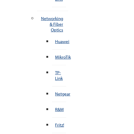
Networking
& Fiber
Optics
Huawei
MikroTik
TP-
Link
Netgear
R&M
Fritz!