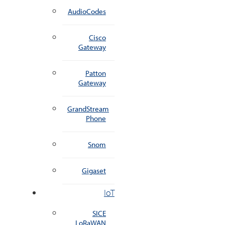
AudioCodes
Cisco
Gateway
Patton
Gateway
GrandStream
Phone
Snom
Gigaset
IoT
SICE
LoRaWAN