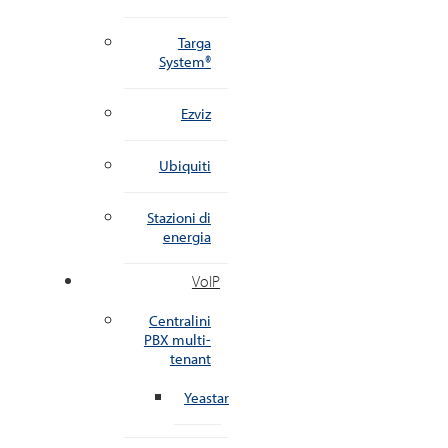
Targa
System®
Ezviz
Ubiquiti
Stazioni di
energia
VoIP
Centralini
PBX multi-
tenant
Yeastar