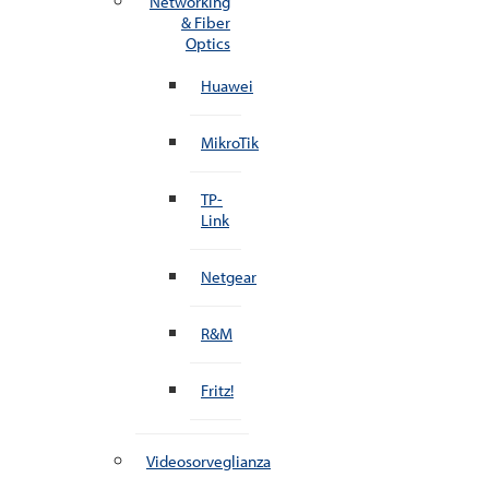
Networking
& Fiber
Optics
Huawei
MikroTik
TP-
Link
Netgear
R&M
Fritz!
Videosorveglianza