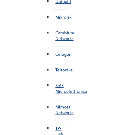
Ubiquiti
MikroTik
Cambium
Networks
Ceragon
Teltonika
SIAE
Microelettronica
Mimosa
Networks
TP-
Link