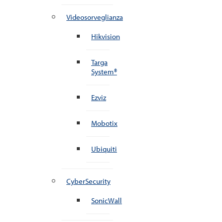
Videosorveglianza
Hikvision
Targa
System®
Ezviz
Mobotix
Ubiquiti
CyberSecurity
SonicWall