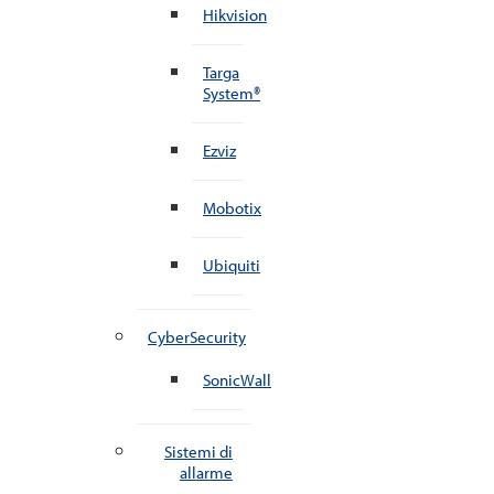
Hikvision
Targa
System®
Ezviz
Mobotix
Ubiquiti
CyberSecurity
SonicWall
Sistemi di
allarme