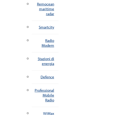
Remocean
maritime
radar
Smartcity
Radio
Modem
Stazioni di
energia
Defence
Professional
Mobile
Radio
WiMax