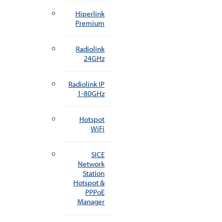
Hiperlink
Premium
Radiolink
24GHz
Radiolink IP
1-80GHz
Hotspot
WiFi
SICE
Network
Station
Hotspot &
PPPoE
Manager