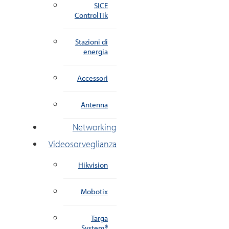
SICE
ControlTik
Stazioni di
energia
Accessori
Antenna
Networking
Videosorveglianza
Hikvision
Mobotix
Targa
System®