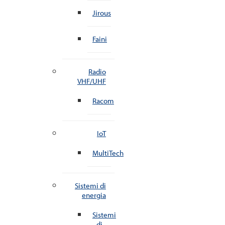
Jirous
Faini
Radio
VHF/UHF
Racom
IoT
MultiTech
Sistemi di
energia
Sistemi
di