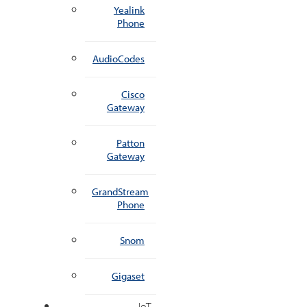
Yealink
Phone
AudioCodes
Cisco
Gateway
Patton
Gateway
GrandStream
Phone
Snom
Gigaset
IoT