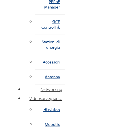
PPPoE
Manager
SICE
ControlTik
Stazioni di
energia
Accessori
Antenna
Networking
Videosorveglianza
Hikvision
Mobotix