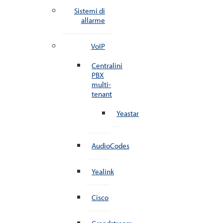
Sistemi di
allarme
VoIP
Centralini
PBX
multi-
tenant
Yeastar
AudioCodes
Yealink
Cisco