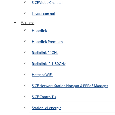
SICE Video Channel
Lavora con noi
Wireless
Hiperlink
Hiperlink Premium
Radiolink 24GHz
Radiolink IP 1-80GHz
Hotspot WiFi
SICE Network Station Hotspot & PPPoE Manager
SICE ControlTik
Stazioni di energia