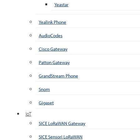
Yeastar
Yealink Phone
AudioCodes
Cisco Gateway
Patton Gateway
GrandStream Phone
Snom
Gigaset
IoT
SICE LoRaWAN Gateway
SICE Sensori LoRaWAN