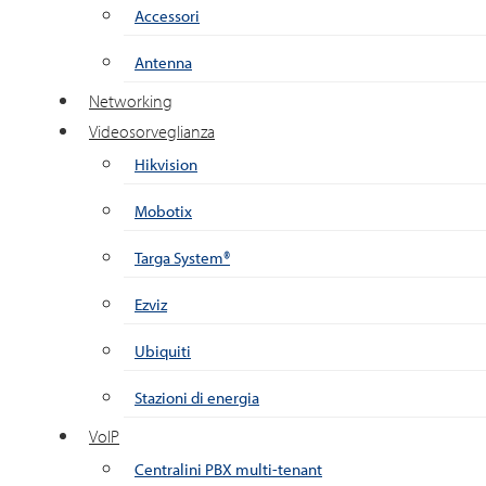
Accessori
Antenna
Networking
Videosorveglianza
Hikvision
Mobotix
Targa System®
Ezviz
Ubiquiti
Stazioni di energia
VoIP
Centralini PBX multi-tenant