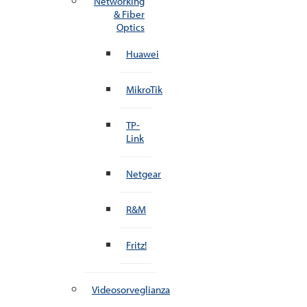
Networking
& Fiber
Optics
Huawei
MikroTik
TP-
Link
Netgear
R&M
Fritz!
Videosorveglianza