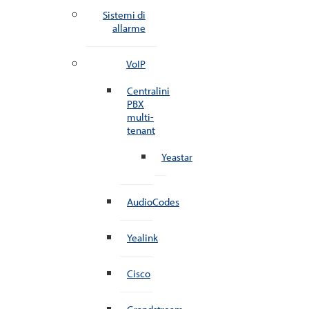
Sistemi di
allarme
VoIP
Centralini
PBX
multi-
tenant
Yeastar
AudioCodes
Yealink
Cisco