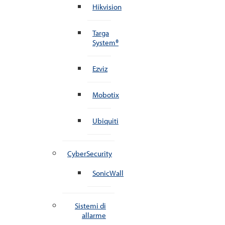
Hikvision
Targa
System®
Ezviz
Mobotix
Ubiquiti
CyberSecurity
SonicWall
Sistemi di
allarme