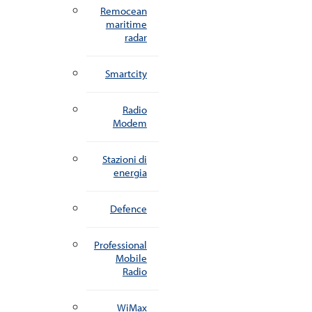
Remocean
maritime
radar
Smartcity
Radio
Modem
Stazioni di
energia
Defence
Professional
Mobile
Radio
WiMax