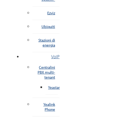
Ezviz
Ubiquiti
Stazioni di
energia
VoIP
Centralini
PBX multi-
tenant
Yeastar
Yealink
Phone