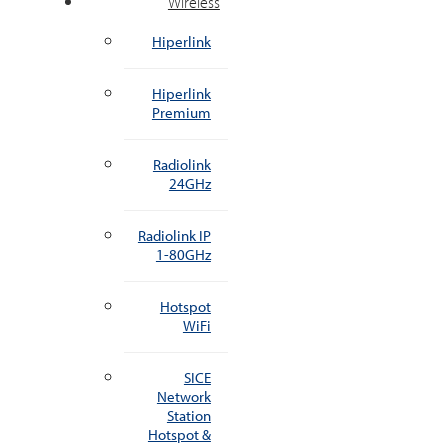
Wireless
Hiperlink
Hiperlink
Premium
Radiolink
24GHz
Radiolink IP
1-80GHz
Hotspot
WiFi
SICE
Network
Station
Hotspot &