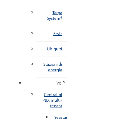
Targa
System®
Ezviz
Ubiquiti
Stazioni di
energia
VoIP
Centralini
PBX multi-
tenant
Yeastar