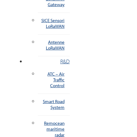
Gateway
SICE Sensori
LoRaWAN
Antenne
LoRaWAN
R&D
ATC – Air
Traffic
Control
Smart Road
System
Remocean
maritime
radar