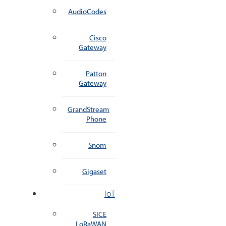
AudioCodes
Cisco
Gateway
Patton
Gateway
GrandStream
Phone
Snom
Gigaset
IoT
SICE
LoRaWAN