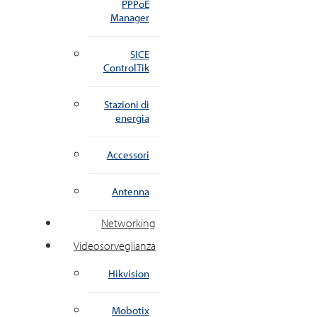
PPPoE
Manager
SICE
ControlTik
Stazioni di
energia
Accessori
Antenna
Networking
Videosorveglianza
Hikvision
Mobotix