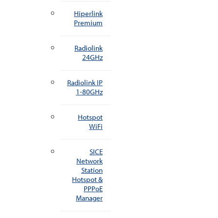
Hiperlink
Premium
Radiolink
24GHz
Radiolink IP
1-80GHz
Hotspot
WiFi
SICE
Network
Station
Hotspot &
PPPoE
Manager