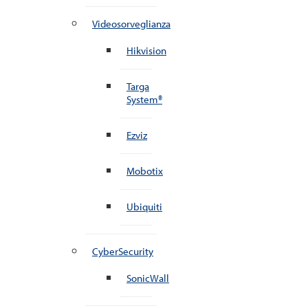
Videosorveglianza
Hikvision
Targa
System®
Ezviz
Mobotix
Ubiquiti
CyberSecurity
SonicWall