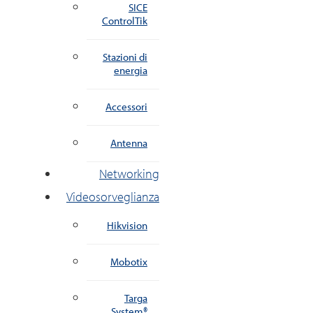
SICE
ControlTik
Stazioni di
energia
Accessori
Antenna
Networking
Videosorveglianza
Hikvision
Mobotix
Targa
System®