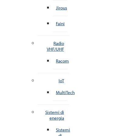
Jirous
Faini
Radio
VHF/UHF
Racom
IoT
MultiTech
Sistemi di
energia
Sistemi
di