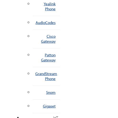
Yealink
Phone
AudioCodes
Cisco
Gateway
Patton
Gateway
GrandStream
Phone
Snom
Gigaset
IoT