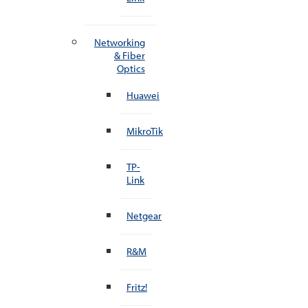
Networking
& Fiber
Optics
Huawei
MikroTik
TP-
Link
Netgear
R&M
Fritz!