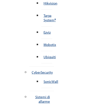
Hikvision
Targa
System®
Ezviz
Mobotix
Ubiquiti
CyberSecurity
SonicWall
Sistemi di
allarme