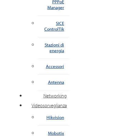
PPPoE
Manager
SICE
ControlTik
Stazioni di
energia
Accessori
Antenna
Networking
Videosorveglianza
Hikvision
Mobotix