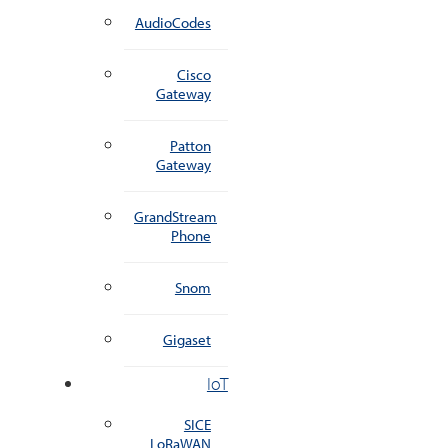
AudioCodes
Cisco
Gateway
Patton
Gateway
GrandStream
Phone
Snom
Gigaset
IoT
SICE
LoRaWAN