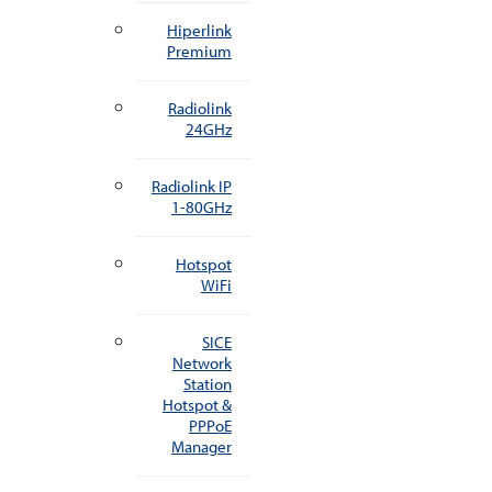
Hiperlink
Premium
Radiolink
24GHz
Radiolink IP
1-80GHz
Hotspot
WiFi
SICE
Network
Station
Hotspot &
PPPoE
Manager