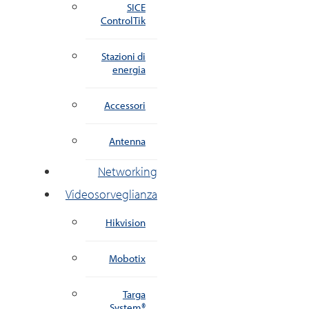
SICE
ControlTik
Stazioni di
energia
Accessori
Antenna
Networking
Videosorveglianza
Hikvision
Mobotix
Targa
System®