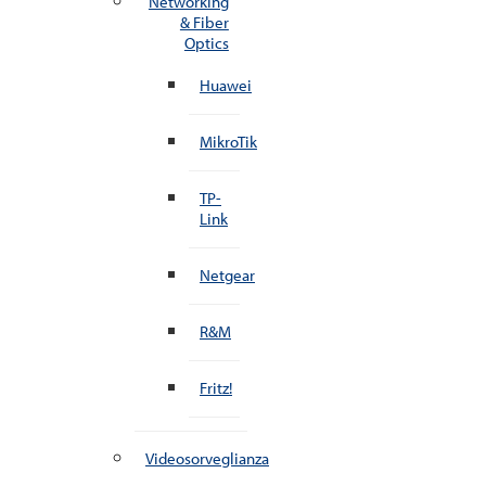
Networking
& Fiber
Optics
Huawei
MikroTik
TP-
Link
Netgear
R&M
Fritz!
Videosorveglianza