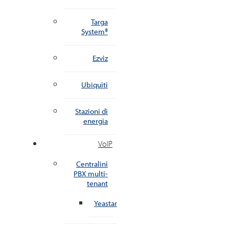
Targa
System®
Ezviz
Ubiquiti
Stazioni di
energia
VoIP
Centralini
PBX multi-
tenant
Yeastar