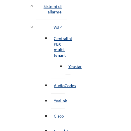
Sistemi di
allarme
VoIP
Centralini
PBX
multi-
tenant
Yeastar
AudioCodes
Yealink
Cisco