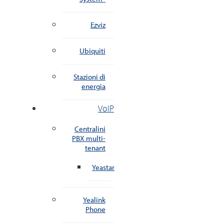
Ezviz
Ubiquiti
Stazioni di
energia
VoIP
Centralini
PBX multi-
tenant
Yeastar
Yealink
Phone