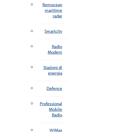
Remocean
maritime
radar
Smartcity
Radio
Modem
Stazioni di
energia
Defence
Professional
Mobile
Radio
WiMax