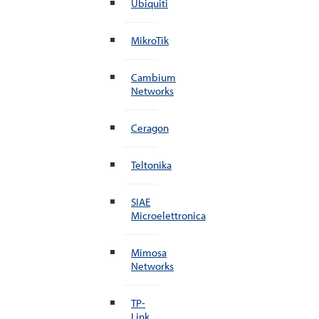
Ubiquiti
MikroTik
Cambium
Networks
Ceragon
Teltonika
SIAE
Microelettronica
Mimosa
Networks
TP-
Link