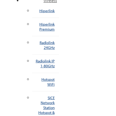
Wireless
Hiperlink
Hiperlink
Premium
Radiolink
24GHz
Radiolink IP
1-80GHz
Hotspot
WiFi
SICE
Network
Station
Hotspot &