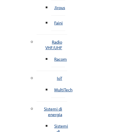
Jirous
Faini
Radio
VHF/UHF
Racom
IoT
MultiTech
Sistemi di
energia
Sistemi
di