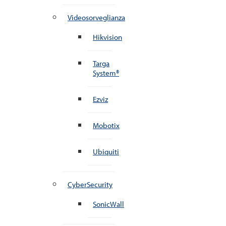
Videosorveglianza
Hikvision
Targa
System®
Ezviz
Mobotix
Ubiquiti
CyberSecurity
SonicWall