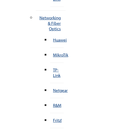
Networking
& Fiber
Optics
Huawei
MikroTik
TP-
Link
Netgear
R&M
Fritz!