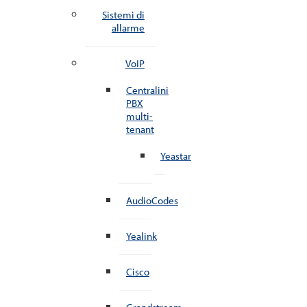
Sistemi di
allarme
VoIP
Centralini
PBX
multi-
tenant
Yeastar
AudioCodes
Yealink
Cisco