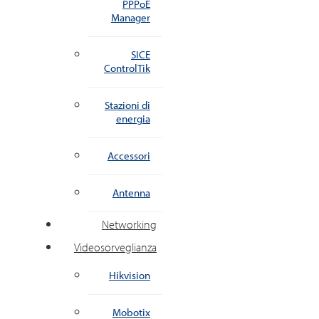
PPPoE
Manager
SICE
ControlTik
Stazioni di
energia
Accessori
Antenna
Networking
Videosorveglianza
Hikvision
Mobotix