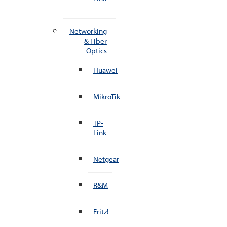
Networking
& Fiber
Optics
Huawei
MikroTik
TP-
Link
Netgear
R&M
Fritz!