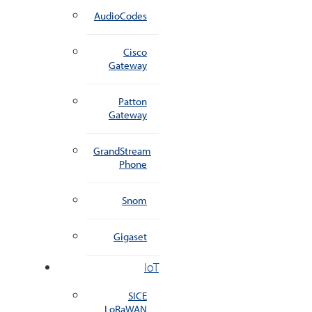
AudioCodes
Cisco
Gateway
Patton
Gateway
GrandStream
Phone
Snom
Gigaset
IoT
SICE
LoRaWAN