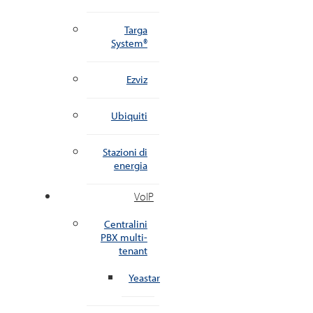
Targa
System®
Ezviz
Ubiquiti
Stazioni di
energia
VoIP
Centralini
PBX multi-
tenant
Yeastar