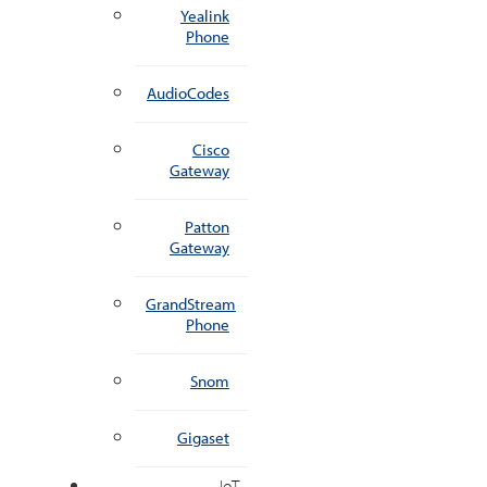
Yealink
Phone
AudioCodes
Cisco
Gateway
Patton
Gateway
GrandStream
Phone
Snom
Gigaset
IoT