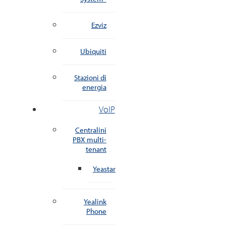
Ezviz
Ubiquiti
Stazioni di
energia
VoIP
Centralini
PBX multi-
tenant
Yeastar
Yealink
Phone