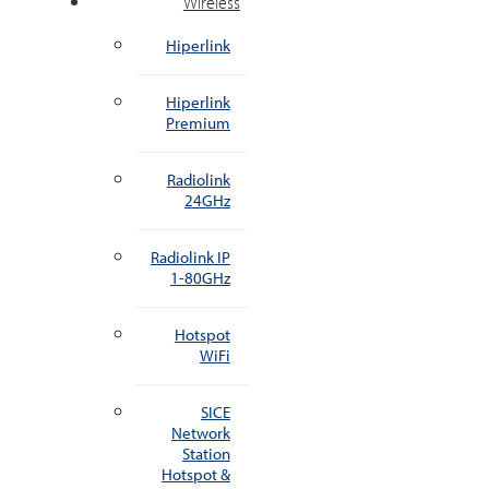
Wireless
Hiperlink
Hiperlink
Premium
Radiolink
24GHz
Radiolink IP
1-80GHz
Hotspot
WiFi
SICE
Network
Station
Hotspot &