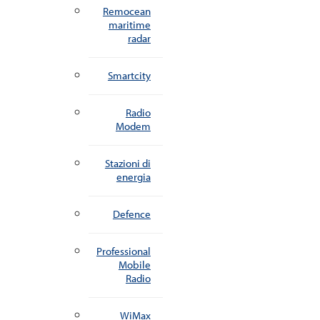
Remocean
maritime
radar
Smartcity
Radio
Modem
Stazioni di
energia
Defence
Professional
Mobile
Radio
WiMax