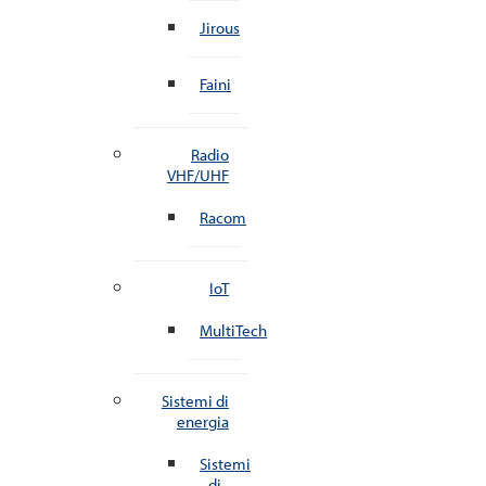
Jirous
Faini
Radio
VHF/UHF
Racom
IoT
MultiTech
Sistemi di
energia
Sistemi
di