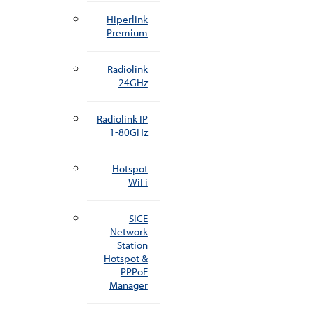
Hiperlink
Premium
Radiolink
24GHz
Radiolink IP
1-80GHz
Hotspot
WiFi
SICE
Network
Station
Hotspot &
PPPoE
Manager