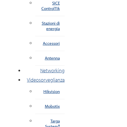
SICE
ControlTik
Stazioni di
energia
Accessori
Antenna
Networking
Videosorveglianza
Hikvision
Mobotix
Targa
System®