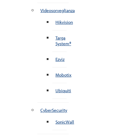
Videosorveglianza
Hikvision
Targa
System®
Ezviz
Mobotix
Ubiquiti
CyberSecurity
SonicWall