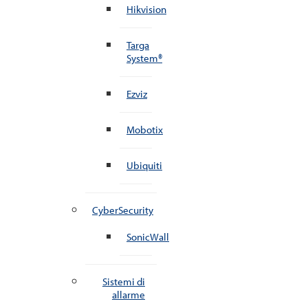
Hikvision
Targa
System®
Ezviz
Mobotix
Ubiquiti
CyberSecurity
SonicWall
Sistemi di
allarme