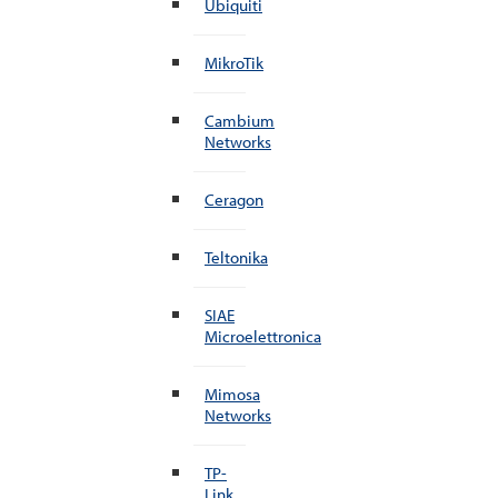
Ubiquiti
MikroTik
Cambium
Networks
Ceragon
Teltonika
SIAE
Microelettronica
Mimosa
Networks
TP-
Link