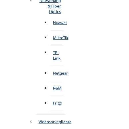
Networking
& Fiber
Optics
Huawei
MikroTik
TP-
Link
Netgear
R&M
Fritz!
Videosorveglianza