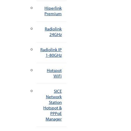
Hiperlink
Premium
Radiolink
24GHz
Radiolink IP
1-80GHz
Hotspot
WiFi
SICE
Network
Station
Hotspot &
PPPoE
Manager