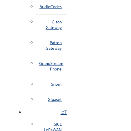
AudioCodes
Cisco
Gateway
Patton
Gateway
GrandStream
Phone
Snom
Gigaset
IoT
SICE
LoRaWAN