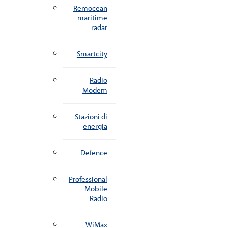
Remocean
maritime
radar
Smartcity
Radio
Modem
Stazioni di
energia
Defence
Professional
Mobile
Radio
WiMax