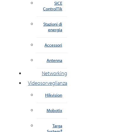
SICE
ControlTik
Stazioni di
energia
Accessori
Antenna
Networking
Videosorveglianza
Hikvision
Mobotix
Targa
System®