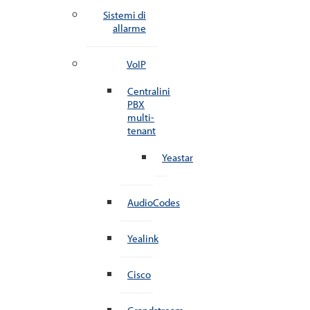
Sistemi di
allarme
VoIP
Centralini
PBX
multi-
tenant
Yeastar
AudioCodes
Yealink
Cisco