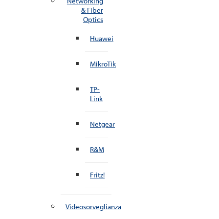
Networking
& Fiber
Optics
Huawei
MikroTik
TP-
Link
Netgear
R&M
Fritz!
Videosorveglianza