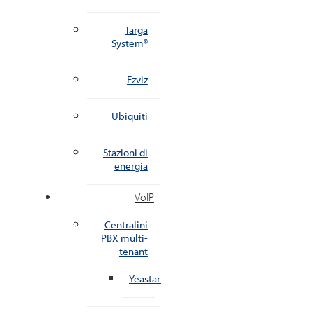
Targa
System®
Ezviz
Ubiquiti
Stazioni di
energia
VoIP
Centralini
PBX multi-
tenant
Yeastar