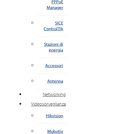
PPPoE
Manager
SICE
ControlTik
Stazioni di
energia
Accessori
Antenna
Networking
Videosorveglianza
Hikvision
Mobotix