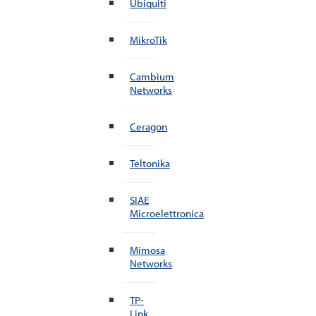
Ubiquiti
MikroTik
Cambium
Networks
Ceragon
Teltonika
SIAE
Microelettronica
Mimosa
Networks
TP-
Link