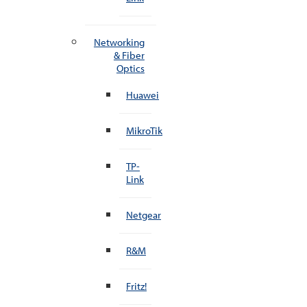
Networking
& Fiber
Optics
Huawei
MikroTik
TP-
Link
Netgear
R&M
Fritz!