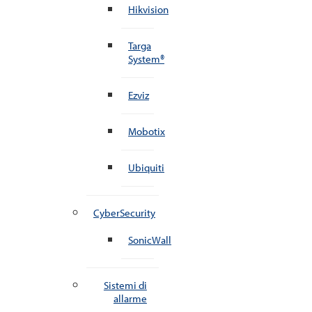
Hikvision
Targa
System®
Ezviz
Mobotix
Ubiquiti
CyberSecurity
SonicWall
Sistemi di
allarme