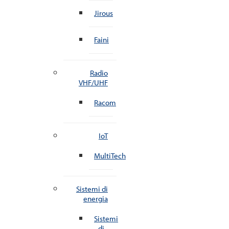
Jirous
Faini
Radio
VHF/UHF
Racom
IoT
MultiTech
Sistemi di
energia
Sistemi
di