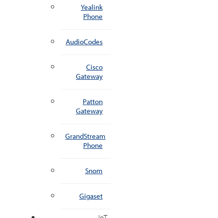
Yealink
Phone
AudioCodes
Cisco
Gateway
Patton
Gateway
GrandStream
Phone
Snom
Gigaset
IoT