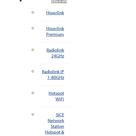
Wireless
Hiperlink
Hiperlink
Premium
Radiolink
24GHz
Radiolink IP
1-80GHz
Hotspot
WiFi
SICE
Network
Station
Hotspot &