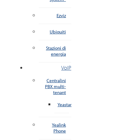
Ezviz
Ubiquiti
Stazioni di
energia
VoIP
Centralini
PBX multi-
tenant
Yeastar
Yealink
Phone