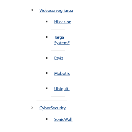
Videosorveglianza
Hikvision
Targa
System®
Ezviz
Mobotix
Ubiquiti
CyberSecurity
SonicWall