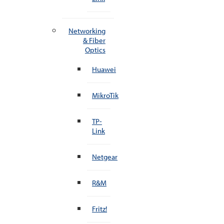
Networking
& Fiber
Optics
Huawei
MikroTik
TP-
Link
Netgear
R&M
Fritz!