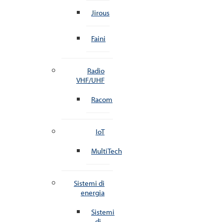
Jirous
Faini
Radio
VHF/UHF
Racom
IoT
MultiTech
Sistemi di
energia
Sistemi
di