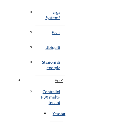
Targa
System®
Ezviz
Ubiquiti
Stazioni di
energia
VoIP
Centralini
PBX multi-
tenant
Yeastar