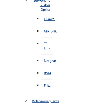
Networking
& Fiber
Optics
Huawei
MikroTik
TP-
Link
Netgear
R&M
Fritz!
Videosorveglianza