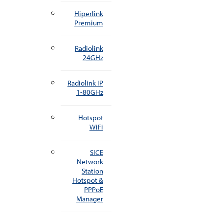
Hiperlink
Premium
Radiolink
24GHz
Radiolink IP
1-80GHz
Hotspot
WiFi
SICE
Network
Station
Hotspot &
PPPoE
Manager