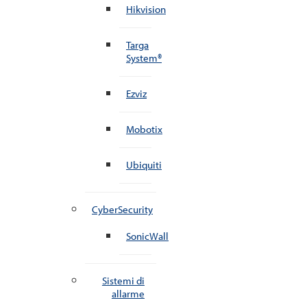
Hikvision
Targa
System®
Ezviz
Mobotix
Ubiquiti
CyberSecurity
SonicWall
Sistemi di
allarme