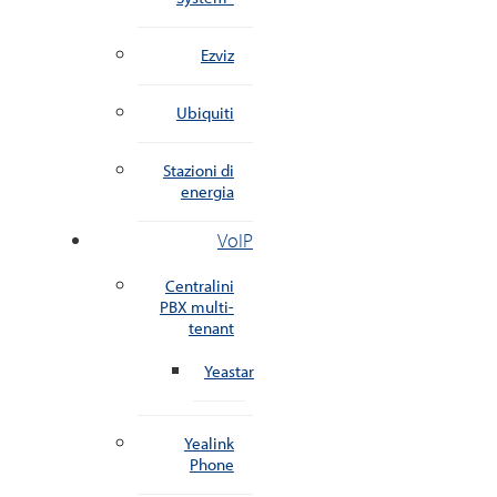
Ezviz
Ubiquiti
Stazioni di
energia
VoIP
Centralini
PBX multi-
tenant
Yeastar
Yealink
Phone