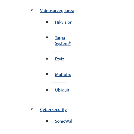
Videosorveglianza
Hikvision
Targa
System®
Ezviz
Mobotix
Ubiquiti
CyberSecurity
SonicWall