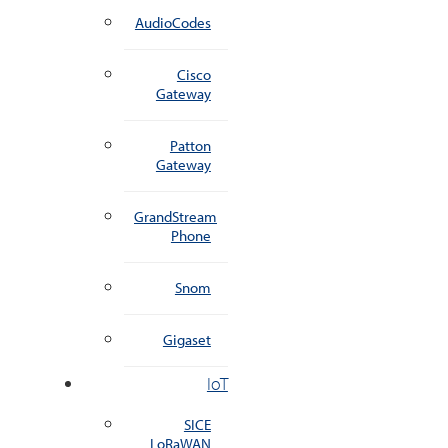
AudioCodes
Cisco
Gateway
Patton
Gateway
GrandStream
Phone
Snom
Gigaset
IoT
SICE
LoRaWAN