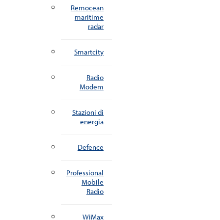
Remocean
maritime
radar
Smartcity
Radio
Modem
Stazioni di
energia
Defence
Professional
Mobile
Radio
WiMax