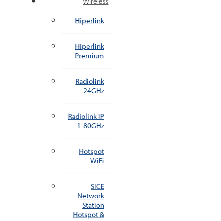
Wireless
Hiperlink
Hiperlink
Premium
Radiolink
24GHz
Radiolink IP
1-80GHz
Hotspot
WiFi
SICE
Network
Station
Hotspot &