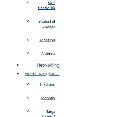
SICE
ControlTik
Stazioni di
energia
Accessori
Antenna
Networking
Videosorveglianza
Hikvision
Mobotix
Targa
System®