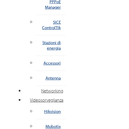
PPPoE
Manager
SICE
ControlTik
Stazioni di
energia
Accessori
Antenna
Networking
Videosorveglianza
Hikvision
Mobotix