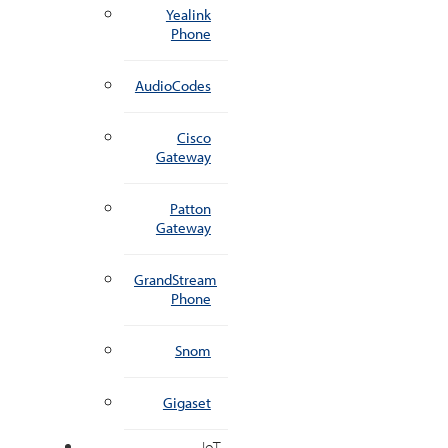
Yealink
Phone
AudioCodes
Cisco
Gateway
Patton
Gateway
GrandStream
Phone
Snom
Gigaset
IoT