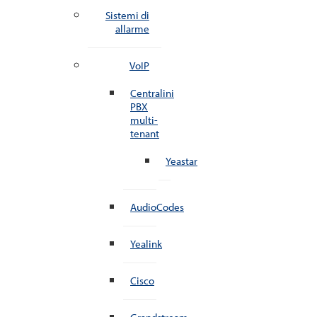
Sistemi di
allarme
VoIP
Centralini
PBX
multi-
tenant
Yeastar
AudioCodes
Yealink
Cisco