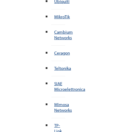
Ubiquiti
MikroTik
Cambium
Networks
Ceragon
Teltonika
SIAE
Microelettronica
Mimosa
Networks
TP-
Link