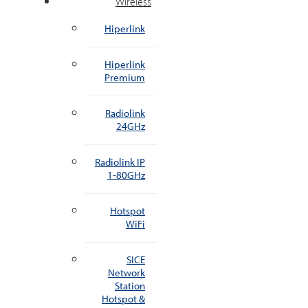
Wireless
Hiperlink
Hiperlink
Premium
Radiolink
24GHz
Radiolink IP
1-80GHz
Hotspot
WiFi
SICE
Network
Station
Hotspot &