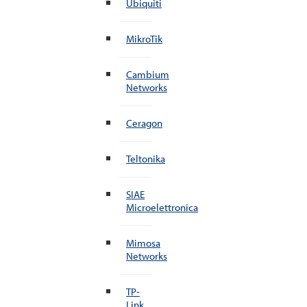
Ubiquiti
MikroTik
Cambium
Networks
Ceragon
Teltonika
SIAE
Microelettronica
Mimosa
Networks
TP-
Link