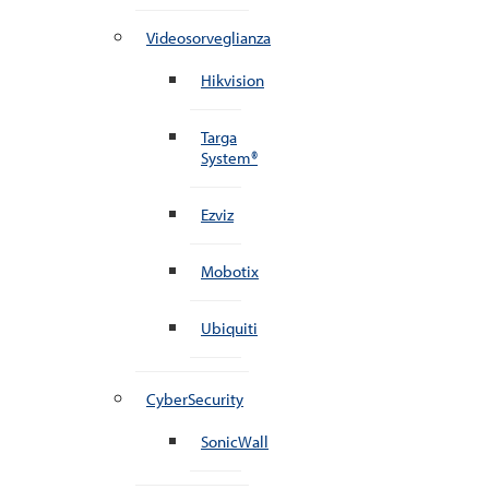
Videosorveglianza
Hikvision
Targa
System®
Ezviz
Mobotix
Ubiquiti
CyberSecurity
SonicWall