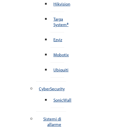
Hikvision
Targa
System®
Ezviz
Mobotix
Ubiquiti
CyberSecurity
SonicWall
Sistemi di
allarme