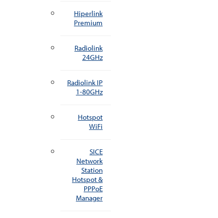
Hiperlink
Premium
Radiolink
24GHz
Radiolink IP
1-80GHz
Hotspot
WiFi
SICE
Network
Station
Hotspot &
PPPoE
Manager