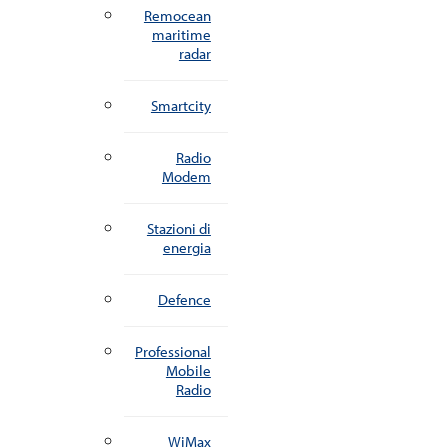
Remocean
maritime
radar
Smartcity
Radio
Modem
Stazioni di
energia
Defence
Professional
Mobile
Radio
WiMax