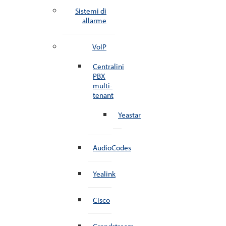
Sistemi di
allarme
VoIP
Centralini
PBX
multi-
tenant
Yeastar
AudioCodes
Yealink
Cisco