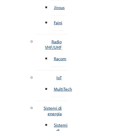
Jirous
Faini
Radio
VHF/UHF
Racom
IoT
MultiTech
Sistemi di
energia
Sistemi
di