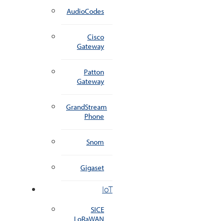
AudioCodes
Cisco
Gateway
Patton
Gateway
GrandStream
Phone
Snom
Gigaset
IoT
SICE
LoRaWAN