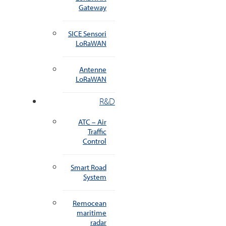
Gateway
SICE Sensori
LoRaWAN
Antenne
LoRaWAN
R&D
ATC – Air
Traffic
Control
Smart Road
System
Remocean
maritime
radar