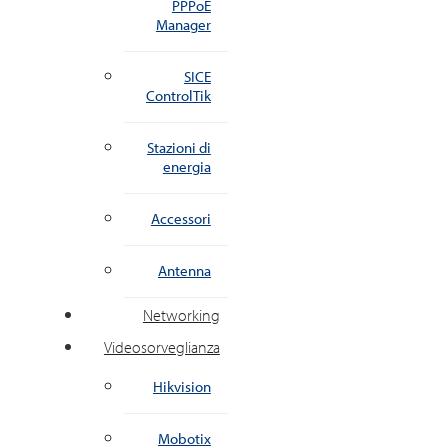
PPPoE
Manager
SICE
ControlTik
Stazioni di
energia
Accessori
Antenna
Networking
Videosorveglianza
Hikvision
Mobotix