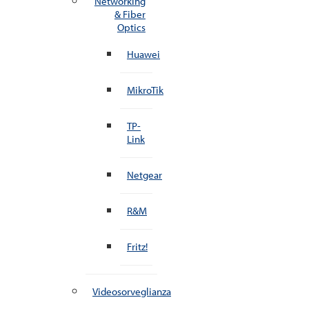
Networking
& Fiber
Optics
Huawei
MikroTik
TP-
Link
Netgear
R&M
Fritz!
Videosorveglianza