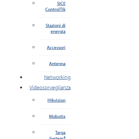
SICE
ControlTik
Stazioni di
energia
Accessori
Antenna
Networking
Videosorveglianza
Hikvision
Mobotix
Targa
System®