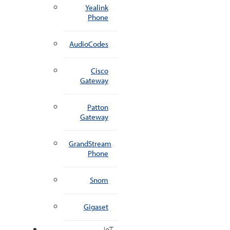
Yealink
Phone
AudioCodes
Cisco
Gateway
Patton
Gateway
GrandStream
Phone
Snom
Gigaset
IoT