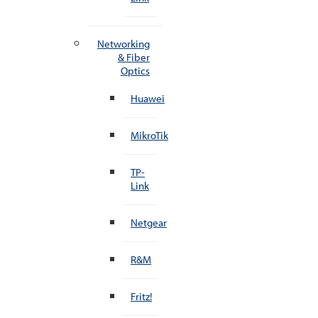
Networking
& Fiber
Optics
Huawei
MikroTik
TP-
Link
Netgear
R&M
Fritz!