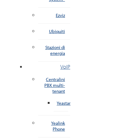
Ezviz
Ubiquiti
Stazioni di
energia
VoIP
Centralini
PBX multi-
tenant
Yeastar
Yealink
Phone