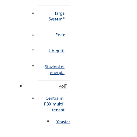
Targa
System®
Ezviz
Ubiquiti
Stazioni di
energia
VoIP
Centralini
PBX multi-
tenant
Yeastar