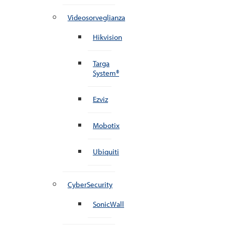
Videosorveglianza
Hikvision
Targa
System®
Ezviz
Mobotix
Ubiquiti
CyberSecurity
SonicWall