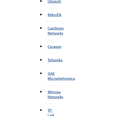
Ubiquiti
MikroTik
Cambium
Networks
Ceragon
Teltonika
SIAE
Microelettronica
Mimosa
Networks
TP-
Link