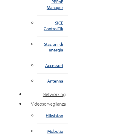
PPPoE
Manager
SICE
ControlTik
Stazioni di
energia
Accessori
Antenna
Networking
Videosorveglianza
Hikvision
Mobotix