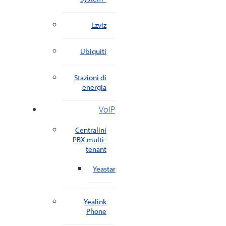
Ezviz
Ubiquiti
Stazioni di
energia
VoIP
Centralini
PBX multi-
tenant
Yeastar
Yealink
Phone