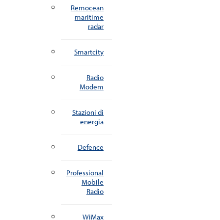
Remocean
maritime
radar
Smartcity
Radio
Modem
Stazioni di
energia
Defence
Professional
Mobile
Radio
WiMax