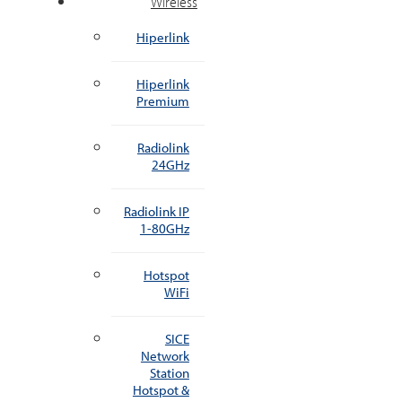
Wireless
Hiperlink
Hiperlink
Premium
Radiolink
24GHz
Radiolink IP
1-80GHz
Hotspot
WiFi
SICE
Network
Station
Hotspot &