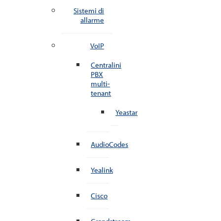
Sistemi di
allarme
VoIP
Centralini
PBX
multi-
tenant
Yeastar
AudioCodes
Yealink
Cisco