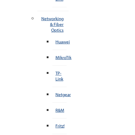
Networking
& Fiber
Optics
Huawei
MikroTik
TP-
Link
Netgear
R&M
Fritz!