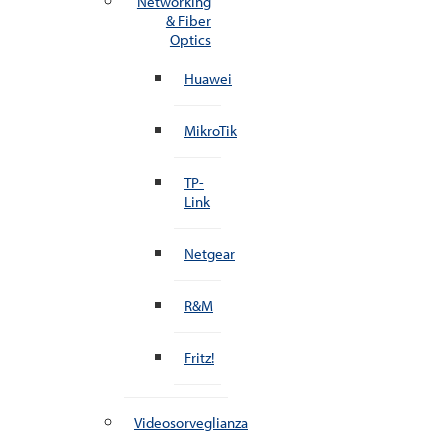
Networking
& Fiber
Optics
Huawei
MikroTik
TP-
Link
Netgear
R&M
Fritz!
Videosorveglianza