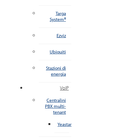
Targa
System®
Ezviz
Ubiquiti
Stazioni di
energia
VoIP
Centralini
PBX multi-
tenant
Yeastar