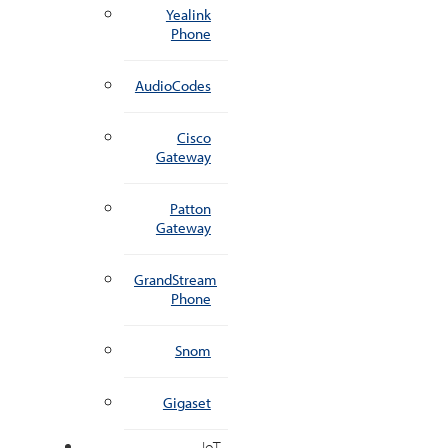
Yealink
Phone
AudioCodes
Cisco
Gateway
Patton
Gateway
GrandStream
Phone
Snom
Gigaset
IoT