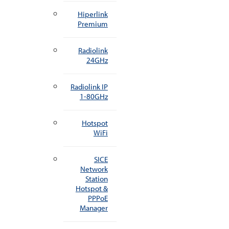
Hiperlink
Premium
Radiolink
24GHz
Radiolink IP
1-80GHz
Hotspot
WiFi
SICE
Network
Station
Hotspot &
PPPoE
Manager