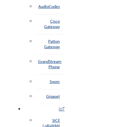
AudioCodes
Cisco
Gateway
Patton
Gateway
GrandStream
Phone
Snom
Gigaset
IoT
SICE
LoRaWAN