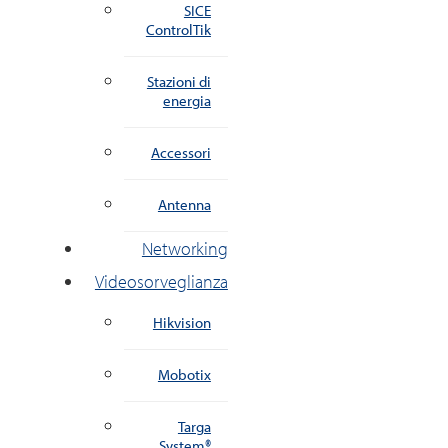
SICE
ControlTik
Stazioni di
energia
Accessori
Antenna
Networking
Videosorveglianza
Hikvision
Mobotix
Targa
System®