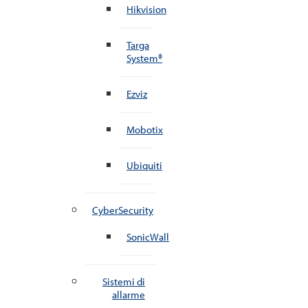
Hikvision
Targa
System®
Ezviz
Mobotix
Ubiquiti
CyberSecurity
SonicWall
Sistemi di
allarme