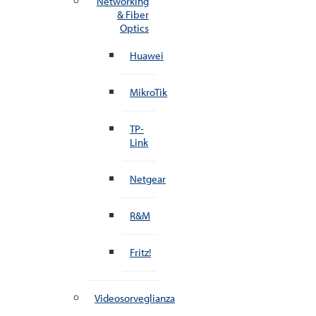
Networking
& Fiber
Optics
Huawei
MikroTik
TP-
Link
Netgear
R&M
Fritz!
Videosorveglianza