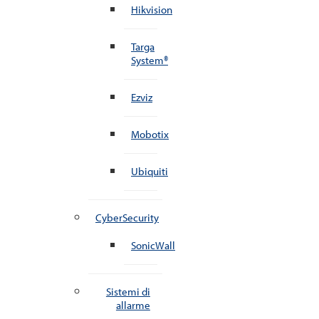
Hikvision
Targa
System®
Ezviz
Mobotix
Ubiquiti
CyberSecurity
SonicWall
Sistemi di
allarme