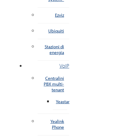
Ezviz
Ubiquiti
Stazioni di
energia
VoIP
Centralini
PBX multi-
tenant
Yeastar
Yealink
Phone