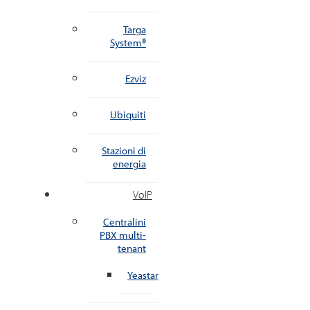
Targa
System®
Ezviz
Ubiquiti
Stazioni di
energia
VoIP
Centralini
PBX multi-
tenant
Yeastar