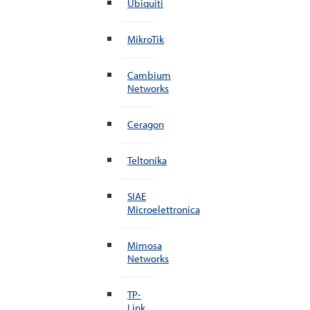
Ubiquiti
MikroTik
Cambium
Networks
Ceragon
Teltonika
SIAE
Microelettronica
Mimosa
Networks
TP-
Link