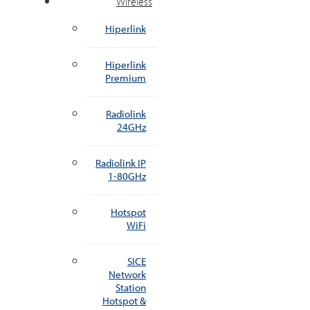
Wireless
Hiperlink
Hiperlink
Premium
Radiolink
24GHz
Radiolink IP
1-80GHz
Hotspot
WiFi
SICE
Network
Station
Hotspot &