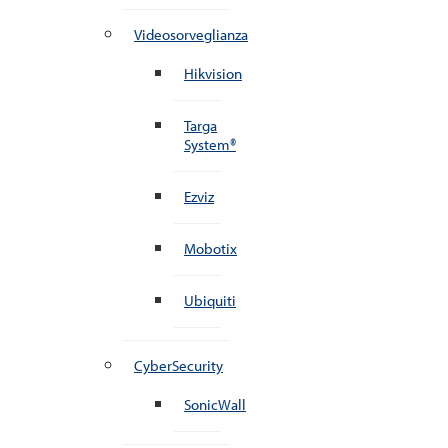
Videosorveglianza
Hikvision
Targa
System®
Ezviz
Mobotix
Ubiquiti
CyberSecurity
SonicWall