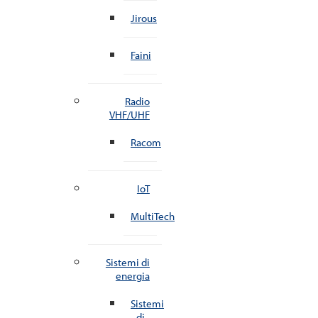
Jirous
Faini
Radio
VHF/UHF
Racom
IoT
MultiTech
Sistemi di
energia
Sistemi
di