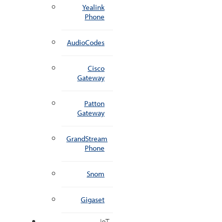
Yealink
Phone
AudioCodes
Cisco
Gateway
Patton
Gateway
GrandStream
Phone
Snom
Gigaset
IoT