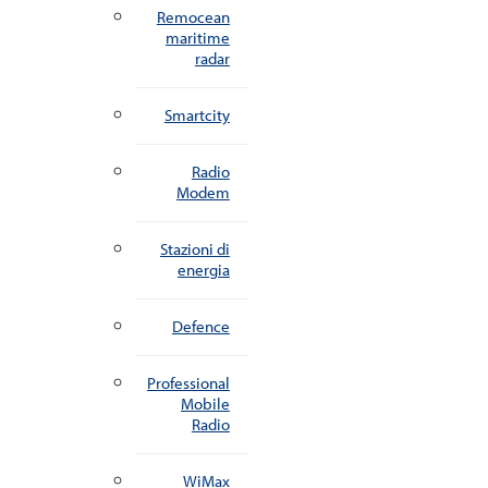
Remocean
maritime
radar
Smartcity
Radio
Modem
Stazioni di
energia
Defence
Professional
Mobile
Radio
WiMax