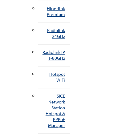
Hiperlink
Premium
Radiolink
24GHz
Radiolink IP
1-80GHz
Hotspot
WiFi
SICE
Network
Station
Hotspot &
PPPoE
Manager