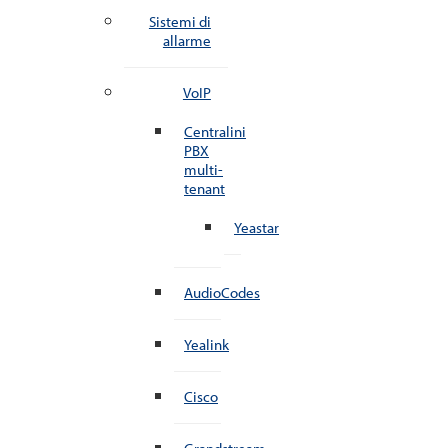
Sistemi di
allarme
VoIP
Centralini
PBX
multi-
tenant
Yeastar
AudioCodes
Yealink
Cisco