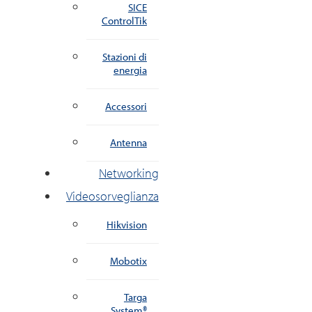
SICE
ControlTik
Stazioni di
energia
Accessori
Antenna
Networking
Videosorveglianza
Hikvision
Mobotix
Targa
System®