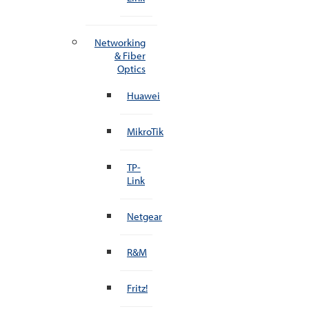
Networking
& Fiber
Optics
Huawei
MikroTik
TP-
Link
Netgear
R&M
Fritz!