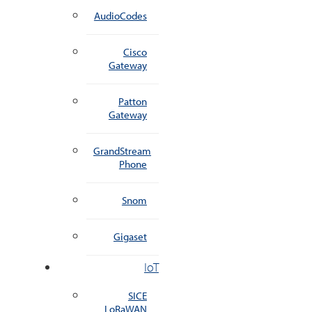
AudioCodes
Cisco
Gateway
Patton
Gateway
GrandStream
Phone
Snom
Gigaset
IoT
SICE
LoRaWAN