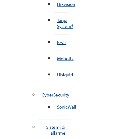
Hikvision
Targa
System®
Ezviz
Mobotix
Ubiquiti
CyberSecurity
SonicWall
Sistemi di
allarme