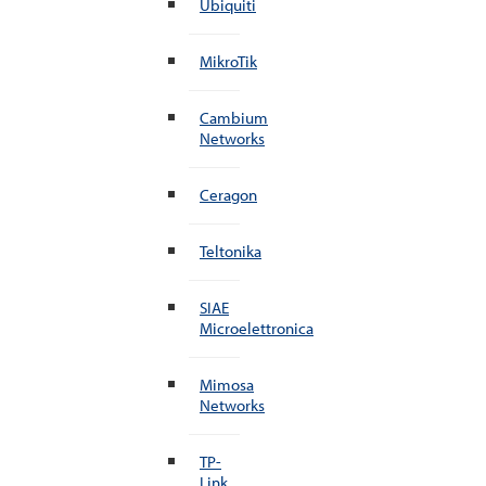
Ubiquiti
MikroTik
Cambium
Networks
Ceragon
Teltonika
SIAE
Microelettronica
Mimosa
Networks
TP-
Link