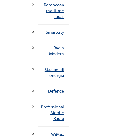
Remocean
maritime
radar
Smartcity
Radio
Modem
Stazioni di
energia
Defence
Professional
Mobile
Radio
WiMax