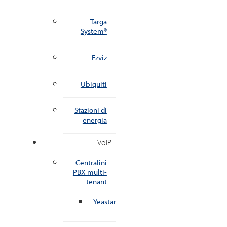
Targa
System®
Ezviz
Ubiquiti
Stazioni di
energia
VoIP
Centralini
PBX multi-
tenant
Yeastar