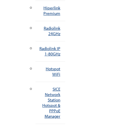
Hiperlink
Premium
Radiolink
24GHz
Radiolink IP
1-80GHz
Hotspot
WiFi
SICE
Network
Station
Hotspot &
PPPoE
Manager