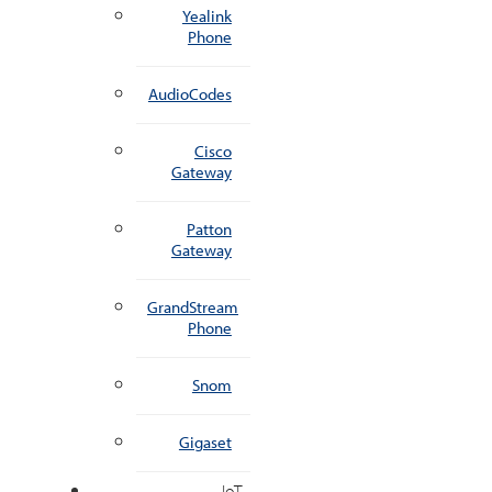
Yealink
Phone
AudioCodes
Cisco
Gateway
Patton
Gateway
GrandStream
Phone
Snom
Gigaset
IoT