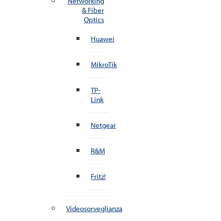
Networking
& Fiber
Optics
Huawei
MikroTik
TP-
Link
Netgear
R&M
Fritz!
Videosorveglianza