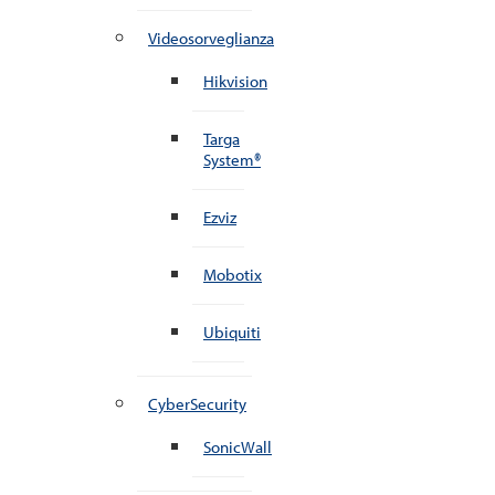
Videosorveglianza
Hikvision
Targa
System®
Ezviz
Mobotix
Ubiquiti
CyberSecurity
SonicWall