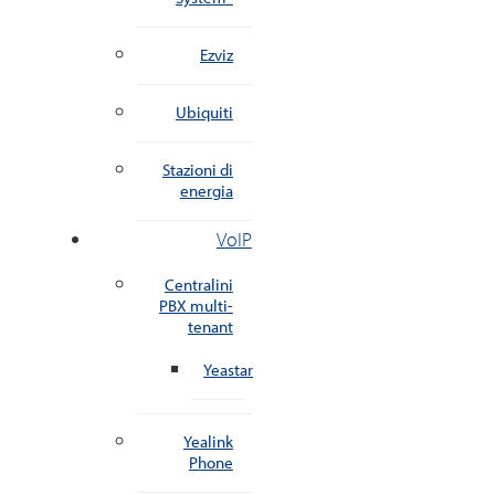
Ezviz
Ubiquiti
Stazioni di
energia
VoIP
Centralini
PBX multi-
tenant
Yeastar
Yealink
Phone