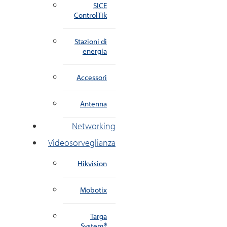
SICE
ControlTik
Stazioni di
energia
Accessori
Antenna
Networking
Videosorveglianza
Hikvision
Mobotix
Targa
System®