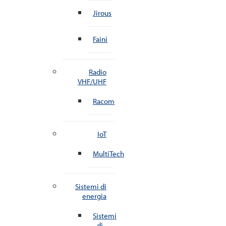
Jirous
Faini
Radio
VHF/UHF
Racom
IoT
MultiTech
Sistemi di
energia
Sistemi
di