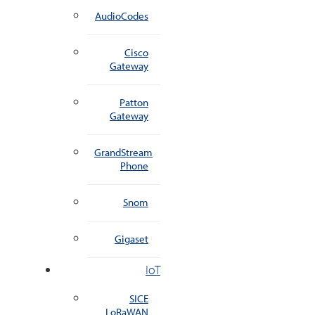
AudioCodes
Cisco
Gateway
Patton
Gateway
GrandStream
Phone
Snom
Gigaset
IoT
SICE
LoRaWAN