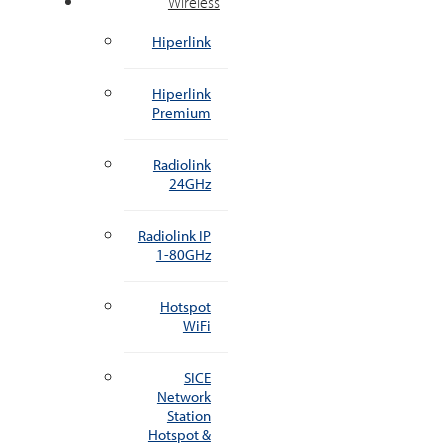
Wireless
Hiperlink
Hiperlink
Premium
Radiolink
24GHz
Radiolink IP
1-80GHz
Hotspot
WiFi
SICE
Network
Station
Hotspot &