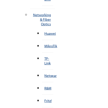
Networking
& Fiber
Optics
Huawei
MikroTik
TP-
Link
Netgear
R&M
Fritz!