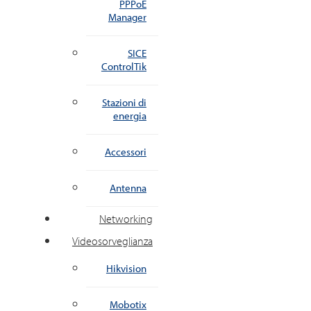
PPPoE
Manager
SICE
ControlTik
Stazioni di
energia
Accessori
Antenna
Networking
Videosorveglianza
Hikvision
Mobotix