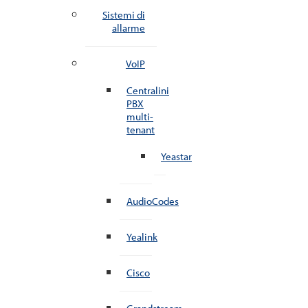
Sistemi di
allarme
VoIP
Centralini
PBX
multi-
tenant
Yeastar
AudioCodes
Yealink
Cisco