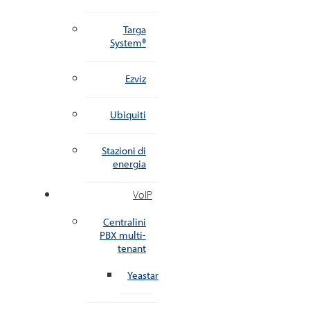
Targa
System®
Ezviz
Ubiquiti
Stazioni di
energia
VoIP
Centralini
PBX multi-
tenant
Yeastar