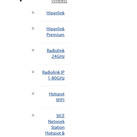
Wireless
Hiperlink
Hiperlink
Premium
Radiolink
24GHz
Radiolink IP
1-80GHz
Hotspot
WiFi
SICE
Network
Station
Hotspot &