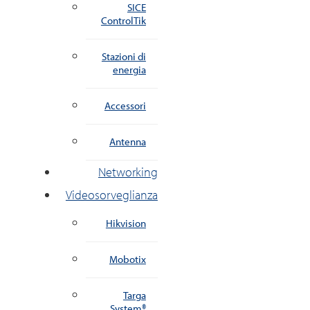
SICE
ControlTik
Stazioni di
energia
Accessori
Antenna
Networking
Videosorveglianza
Hikvision
Mobotix
Targa
System®