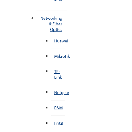
Networking
& Fiber
Optics
Huawei
MikroTik
TP-
Link
Netgear
R&M
Fritz!