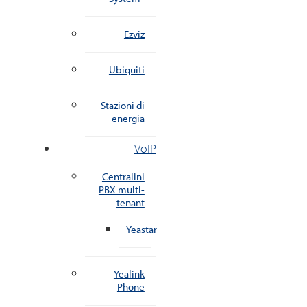
Ezviz
Ubiquiti
Stazioni di
energia
VoIP
Centralini
PBX multi-
tenant
Yeastar
Yealink
Phone