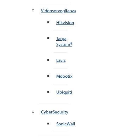
Videosorveglianza
Hikvision
Targa
System®
Ezviz
Mobotix
Ubiquiti
CyberSecurity
SonicWall