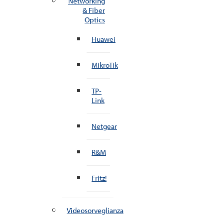
Networking
& Fiber
Optics
Huawei
MikroTik
TP-
Link
Netgear
R&M
Fritz!
Videosorveglianza