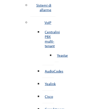
Sistemi di
allarme
VoIP
Centralini
PBX
multi-
tenant
Yeastar
AudioCodes
Yealink
Cisco