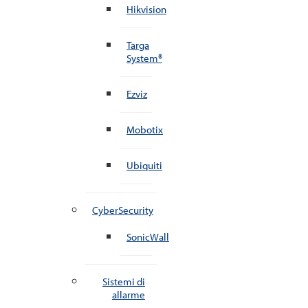
Hikvision
Targa
System®
Ezviz
Mobotix
Ubiquiti
CyberSecurity
SonicWall
Sistemi di
allarme