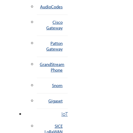
AudioCodes
Cisco
Gateway
Patton
Gateway
GrandStream
Phone
Snom
Gigaset
IoT
SICE
LoRaWAN