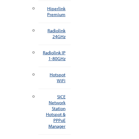
Hiperlink
Premium
Radiolink
24GHz
Radiolink IP
1-80GHz
Hotspot
WiFi
SICE
Network
Station
Hotspot &
PPPoE
Manager