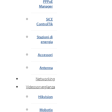
PPPoE
Manager
SICE
ControlTik
Stazioni di
energia
Accessori
Antenna
Networking
Videosorveglianza
Hikvision
Mobotix