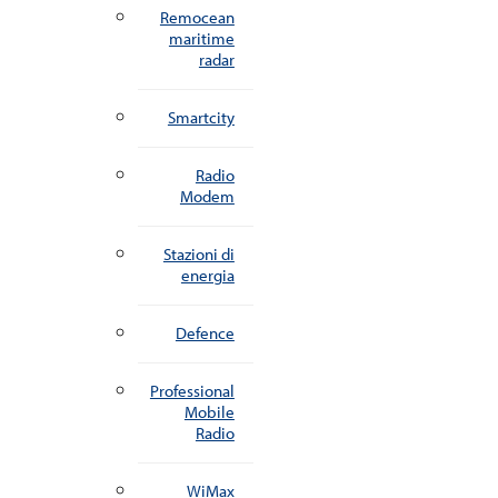
Remocean
maritime
radar
Smartcity
Radio
Modem
Stazioni di
energia
Defence
Professional
Mobile
Radio
WiMax