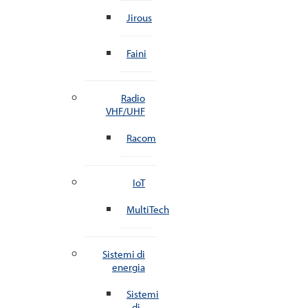
Jirous
Faini
Radio
VHF/UHF
Racom
IoT
MultiTech
Sistemi di
energia
Sistemi
di