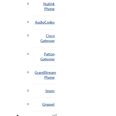
Yealink
Phone
AudioCodes
Cisco
Gateway
Patton
Gateway
GrandStream
Phone
Snom
Gigaset
IoT