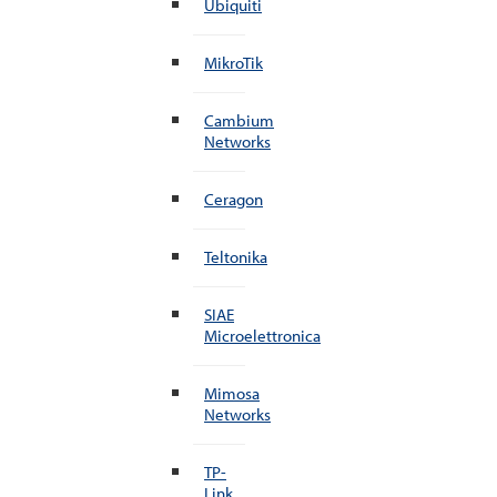
Ubiquiti
MikroTik
Cambium
Networks
Ceragon
Teltonika
SIAE
Microelettronica
Mimosa
Networks
TP-
Link