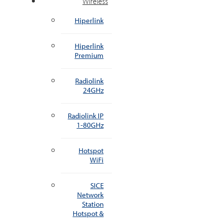
Wireless
Hiperlink
Hiperlink
Premium
Radiolink
24GHz
Radiolink IP
1-80GHz
Hotspot
WiFi
SICE
Network
Station
Hotspot &