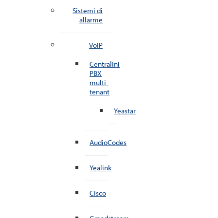
Sistemi di
allarme
VoIP
Centralini
PBX
multi-
tenant
Yeastar
AudioCodes
Yealink
Cisco