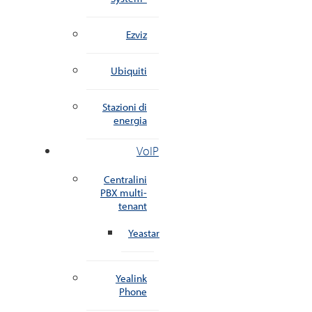
Ezviz
Ubiquiti
Stazioni di
energia
VoIP
Centralini
PBX multi-
tenant
Yeastar
Yealink
Phone