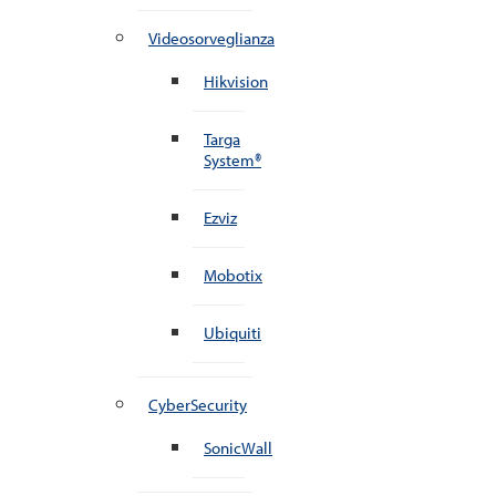
Videosorveglianza
Hikvision
Targa
System®
Ezviz
Mobotix
Ubiquiti
CyberSecurity
SonicWall