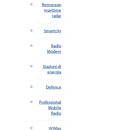
Remocean
maritime
radar
Smartcity
Radio
Modem
Stazioni di
energia
Defence
Professional
Mobile
Radio
WiMax