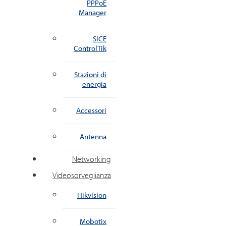
PPPoE
Manager
SICE
ControlTik
Stazioni di
energia
Accessori
Antenna
Networking
Videosorveglianza
Hikvision
Mobotix