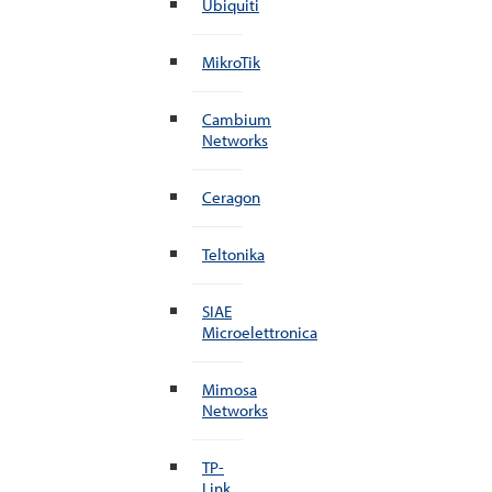
Ubiquiti
MikroTik
Cambium
Networks
Ceragon
Teltonika
SIAE
Microelettronica
Mimosa
Networks
TP-
Link