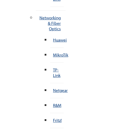
Networking
& Fiber
Optics
Huawei
MikroTik
TP-
Link
Netgear
R&M
Fritz!