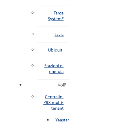
Targa
System®
Ezviz
Ubiquiti
Stazioni di
energia
VoIP
Centralini
PBX multi-
tenant
Yeastar