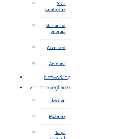
SICE
ControlTik
Stazioni di
energia
Accessori
Antenna
Networking
Videosorveglianza
Hikvision
Mobotix
Targa
System®