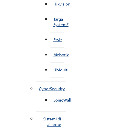
Hikvision
Targa
System®
Ezviz
Mobotix
Ubiquiti
CyberSecurity
SonicWall
Sistemi di
allarme