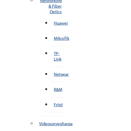
Networking
& Fiber
Optics
Huawei
MikroTik
TP-
Link
Netgear
R&M
Fritz!
Videosorveglianza