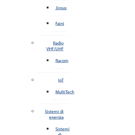
Jirous
Faini
Radio
VHF/UHF
Racom
IoT
MultiTech
Sistemi di
energia
Sistemi
di