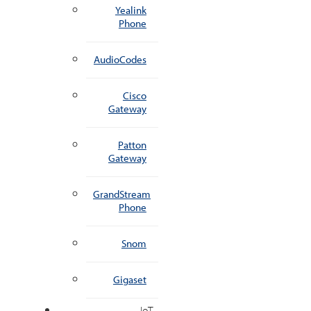
Yealink
Phone
AudioCodes
Cisco
Gateway
Patton
Gateway
GrandStream
Phone
Snom
Gigaset
IoT