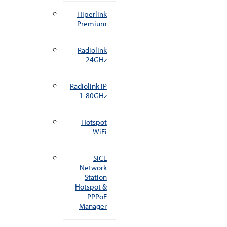
Hiperlink
Premium
Radiolink
24GHz
Radiolink IP
1-80GHz
Hotspot
WiFi
SICE
Network
Station
Hotspot &
PPPoE
Manager