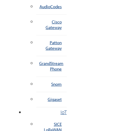
AudioCodes
Cisco
Gateway
Patton
Gateway
GrandStream
Phone
Snom
Gigaset
IoT
SICE
LoRaWAN