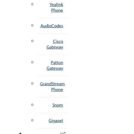
Yealink
Phone
AudioCodes
Cisco
Gateway
Patton
Gateway
GrandStream
Phone
Snom
Gigaset
IoT