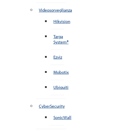
Videosorveglianza
Hikvision
Targa
System®
Ezviz
Mobotix
Ubiquiti
CyberSecurity
SonicWall