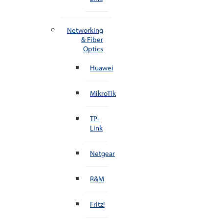
Networking
& Fiber
Optics
Huawei
MikroTik
TP-
Link
Netgear
R&M
Fritz!