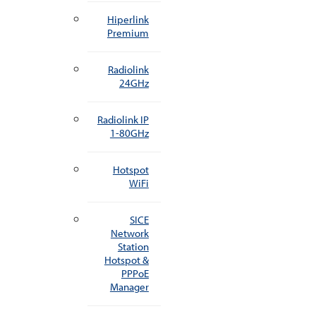
Hiperlink
Premium
Radiolink
24GHz
Radiolink IP
1-80GHz
Hotspot
WiFi
SICE
Network
Station
Hotspot &
PPPoE
Manager