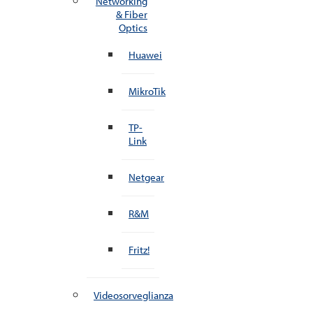
Networking
& Fiber
Optics
Huawei
MikroTik
TP-
Link
Netgear
R&M
Fritz!
Videosorveglianza