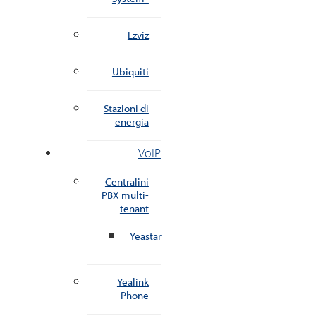
Ezviz
Ubiquiti
Stazioni di
energia
VoIP
Centralini
PBX multi-
tenant
Yeastar
Yealink
Phone