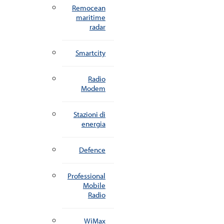
Remocean
maritime
radar
Smartcity
Radio
Modem
Stazioni di
energia
Defence
Professional
Mobile
Radio
WiMax