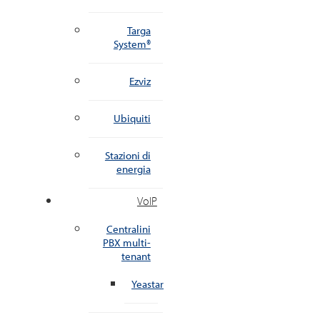
Targa
System®
Ezviz
Ubiquiti
Stazioni di
energia
VoIP
Centralini
PBX multi-
tenant
Yeastar