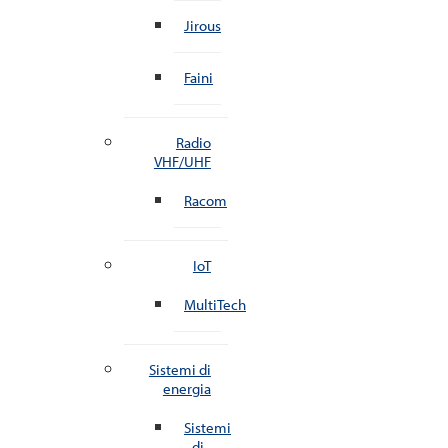
Jirous
Faini
Radio
VHF/UHF
Racom
IoT
MultiTech
Sistemi di
energia
Sistemi
di