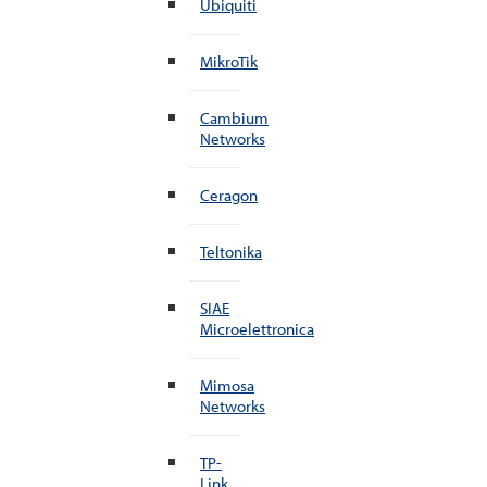
Ubiquiti
MikroTik
Cambium
Networks
Ceragon
Teltonika
SIAE
Microelettronica
Mimosa
Networks
TP-
Link