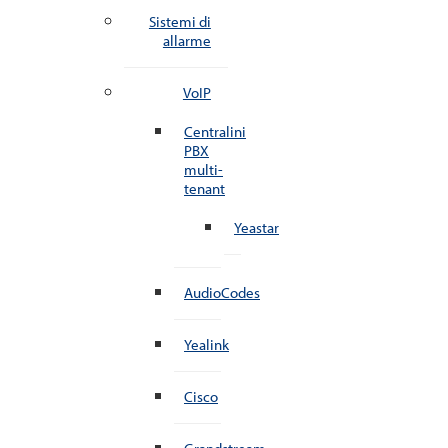
Sistemi di
allarme
VoIP
Centralini
PBX
multi-
tenant
Yeastar
AudioCodes
Yealink
Cisco