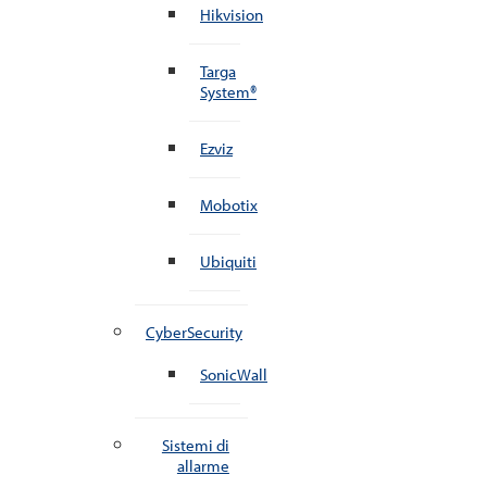
Hikvision
Targa
System®
Ezviz
Mobotix
Ubiquiti
CyberSecurity
SonicWall
Sistemi di
allarme