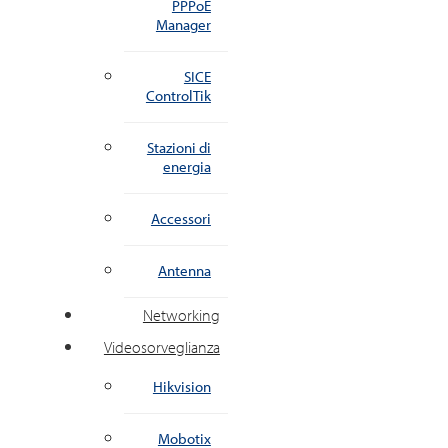
PPPoE
Manager
SICE
ControlTik
Stazioni di
energia
Accessori
Antenna
Networking
Videosorveglianza
Hikvision
Mobotix