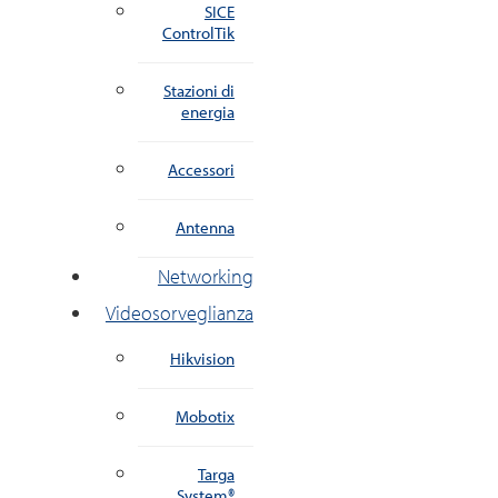
SICE
ControlTik
Stazioni di
energia
Accessori
Antenna
Networking
Videosorveglianza
Hikvision
Mobotix
Targa
System®