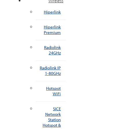
Wireless
Hiperlink
Hiperlink
Premium
Radiolink
24GHz
Radiolink IP
1-80GHz
Hotspot
WiFi
SICE
Network
Station
Hotspot &