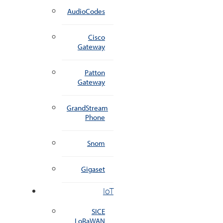
AudioCodes
Cisco
Gateway
Patton
Gateway
GrandStream
Phone
Snom
Gigaset
IoT
SICE
LoRaWAN