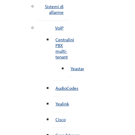
Sistemi di
allarme
VoIP
Centralini
PBX
multi-
tenant
Yeastar
AudioCodes
Yealink
Cisco