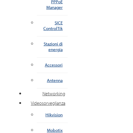
PPPoE
Manager
SICE
ControlTik
Stazioni di
energia
Accessori
Antenna
Networking
Videosorveglianza
Hikvision
Mobotix