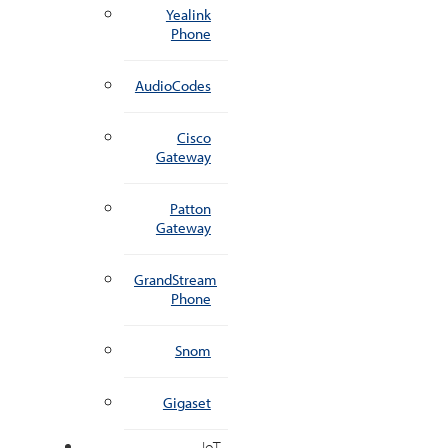
Yealink
Phone
AudioCodes
Cisco
Gateway
Patton
Gateway
GrandStream
Phone
Snom
Gigaset
IoT