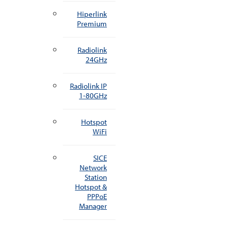
Hiperlink
Premium
Radiolink
24GHz
Radiolink IP
1-80GHz
Hotspot
WiFi
SICE
Network
Station
Hotspot &
PPPoE
Manager