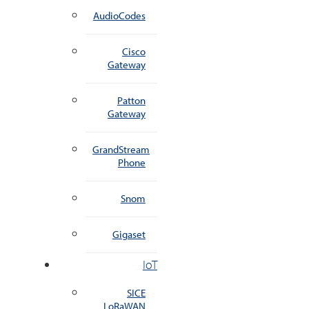
AudioCodes
Cisco
Gateway
Patton
Gateway
GrandStream
Phone
Snom
Gigaset
IoT
SICE
LoRaWAN