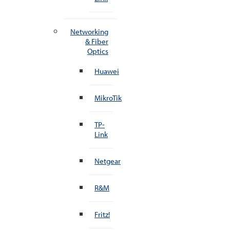
Networking
& Fiber
Optics
Huawei
MikroTik
TP-
Link
Netgear
R&M
Fritz!