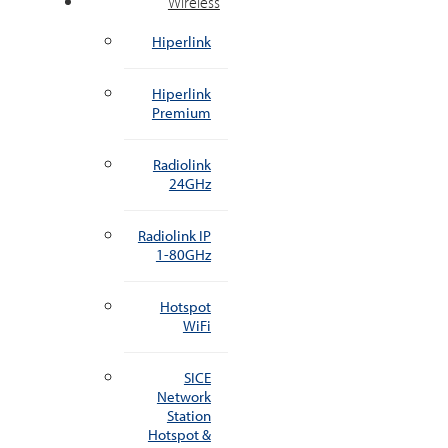
Wireless
Hiperlink
Hiperlink
Premium
Radiolink
24GHz
Radiolink IP
1-80GHz
Hotspot
WiFi
SICE
Network
Station
Hotspot &