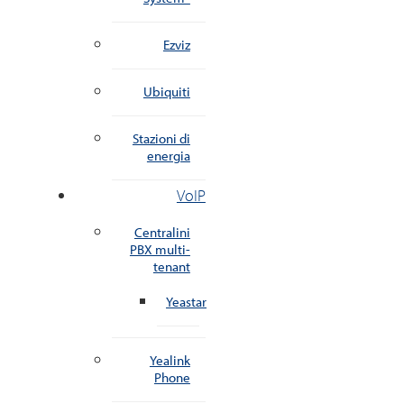
Ezviz
Ubiquiti
Stazioni di
energia
VoIP
Centralini
PBX multi-
tenant
Yeastar
Yealink
Phone