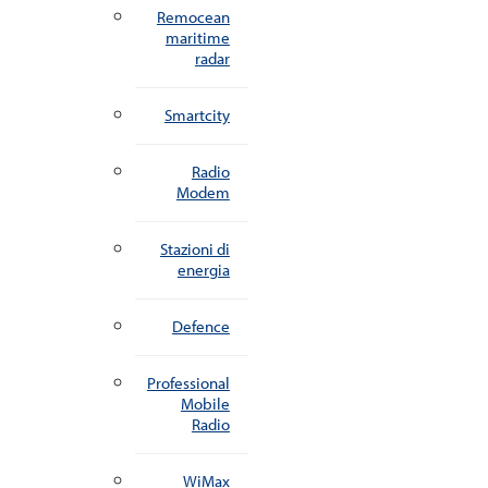
Remocean
maritime
radar
Smartcity
Radio
Modem
Stazioni di
energia
Defence
Professional
Mobile
Radio
WiMax