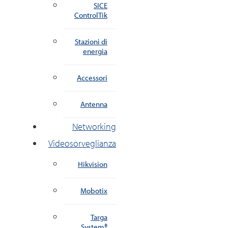
SICE
ControlTik
Stazioni di
energia
Accessori
Antenna
Networking
Videosorveglianza
Hikvision
Mobotix
Targa
System®