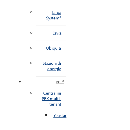
Targa
System®
Ezviz
Ubiquiti
Stazioni di
energia
VoIP
Centralini
PBX multi-
tenant
Yeastar