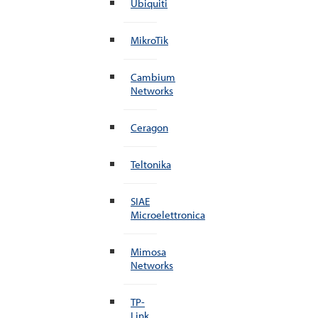
Ubiquiti
MikroTik
Cambium
Networks
Ceragon
Teltonika
SIAE
Microelettronica
Mimosa
Networks
TP-
Link