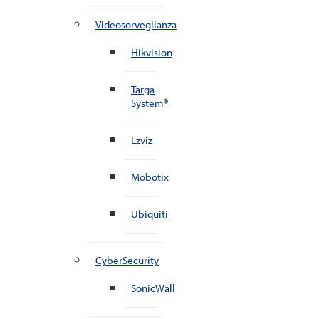
Videosorveglianza
Hikvision
Targa
System®
Ezviz
Mobotix
Ubiquiti
CyberSecurity
SonicWall