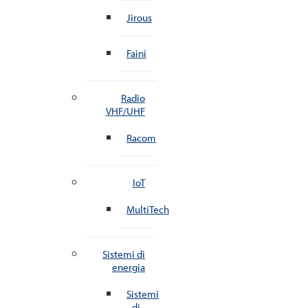
Jirous
Faini
Radio
VHF/UHF
Racom
IoT
MultiTech
Sistemi di
energia
Sistemi
di