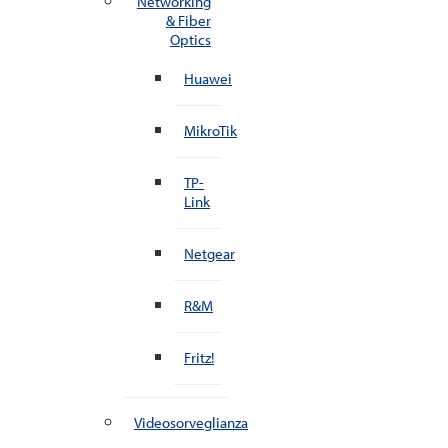
Networking
& Fiber
Optics
Huawei
MikroTik
TP-
Link
Netgear
R&M
Fritz!
Videosorveglianza