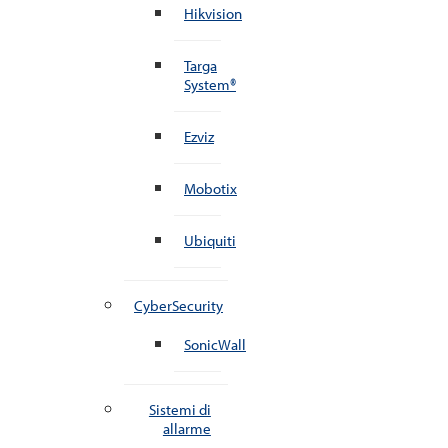
Hikvision
Targa
System®
Ezviz
Mobotix
Ubiquiti
CyberSecurity
SonicWall
Sistemi di
allarme