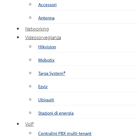
Accessori
Antenna
Networking
Videosorveglianza
Hikvision
Mobotix
Targa System®
Ezviz
Ubiquiti
Stazioni di energia
VoIP
Centralini PBX multi-tenant