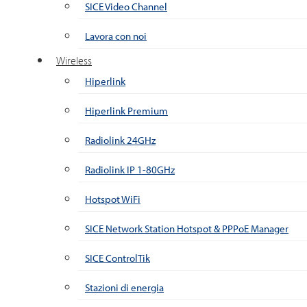
SICE Video Channel
Lavora con noi
Wireless
Hiperlink
Hiperlink Premium
Radiolink 24GHz
Radiolink IP 1-80GHz
Hotspot WiFi
SICE Network Station Hotspot & PPPoE Manager
SICE ControlTik
Stazioni di energia