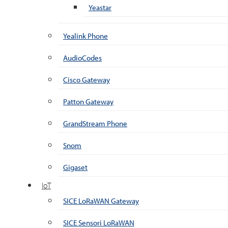
Yeastar
Yealink Phone
AudioCodes
Cisco Gateway
Patton Gateway
GrandStream Phone
Snom
Gigaset
IoT
SICE LoRaWAN Gateway
SICE Sensori LoRaWAN