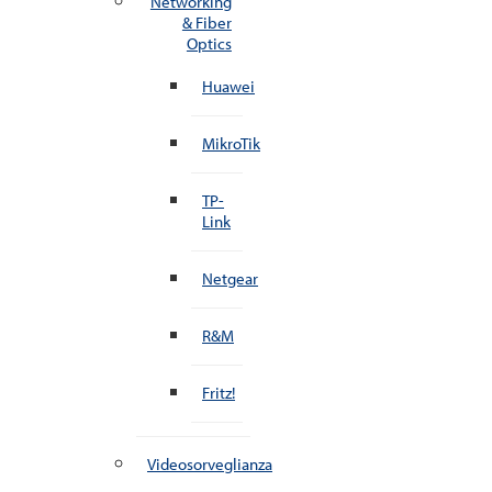
Networking
& Fiber
Optics
Huawei
MikroTik
TP-
Link
Netgear
R&M
Fritz!
Videosorveglianza