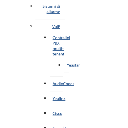
Sistemi di
allarme
VoIP
Centralini
PBX
multi-
tenant
Yeastar
AudioCodes
Yealink
Cisco