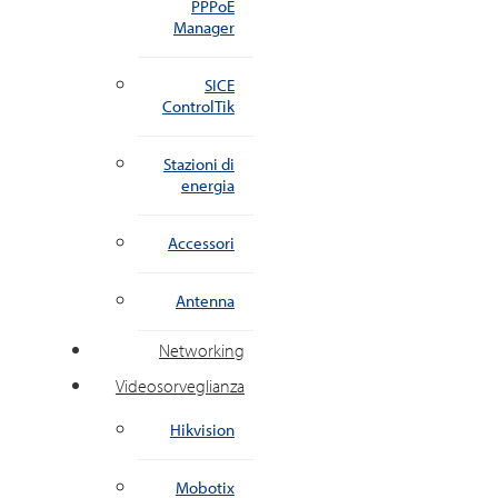
PPPoE
Manager
SICE
ControlTik
Stazioni di
energia
Accessori
Antenna
Networking
Videosorveglianza
Hikvision
Mobotix