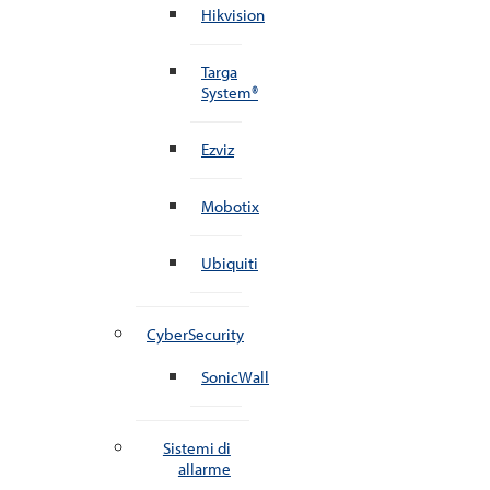
Hikvision
Targa
System®
Ezviz
Mobotix
Ubiquiti
CyberSecurity
SonicWall
Sistemi di
allarme