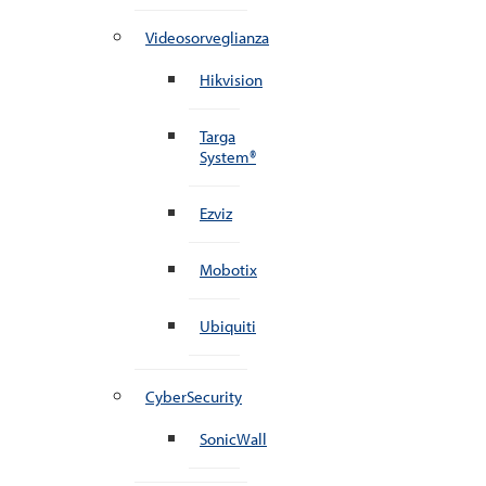
Videosorveglianza
Hikvision
Targa
System®
Ezviz
Mobotix
Ubiquiti
CyberSecurity
SonicWall