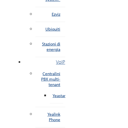
Ezviz
Ubiquiti
Stazioni di
energia
VoIP
Centralini
PBX multi-
tenant
Yeastar
Yealink
Phone