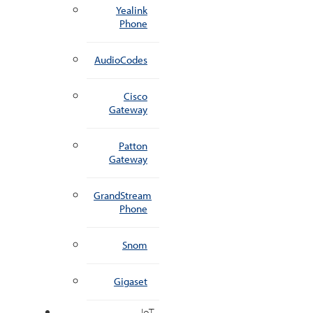
Yealink
Phone
AudioCodes
Cisco
Gateway
Patton
Gateway
GrandStream
Phone
Snom
Gigaset
IoT