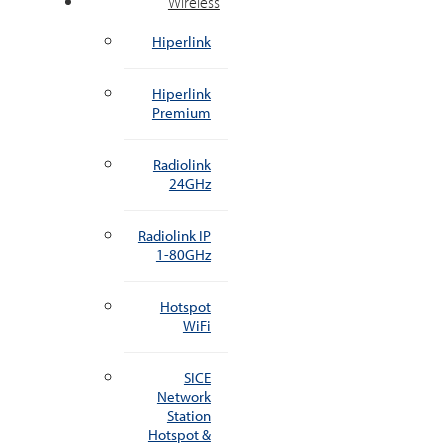
Wireless
Hiperlink
Hiperlink
Premium
Radiolink
24GHz
Radiolink IP
1-80GHz
Hotspot
WiFi
SICE
Network
Station
Hotspot &