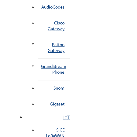
AudioCodes
Cisco
Gateway
Patton
Gateway
GrandStream
Phone
Snom
Gigaset
IoT
SICE
LoRaWAN