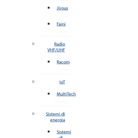
Jirous
Faini
Radio
VHF/UHF
Racom
IoT
MultiTech
Sistemi di
energia
Sistemi
di