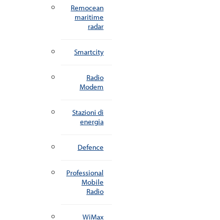
Remocean
maritime
radar
Smartcity
Radio
Modem
Stazioni di
energia
Defence
Professional
Mobile
Radio
WiMax