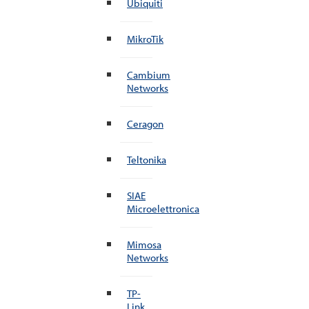
Ubiquiti
MikroTik
Cambium
Networks
Ceragon
Teltonika
SIAE
Microelettronica
Mimosa
Networks
TP-
Link