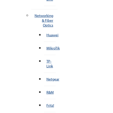
Networking
& Fiber
Optics
Huawei
MikroTik
TP-
Link
Netgear
R&M
Fritz!