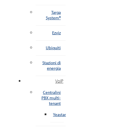
Targa
System®
Ezviz
Ubiquiti
Stazioni di
energia
VoIP
Centralini
PBX multi-
tenant
Yeastar