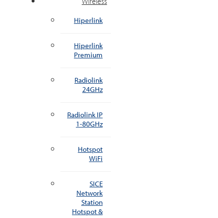
Wireless
Hiperlink
Hiperlink
Premium
Radiolink
24GHz
Radiolink IP
1-80GHz
Hotspot
WiFi
SICE
Network
Station
Hotspot &