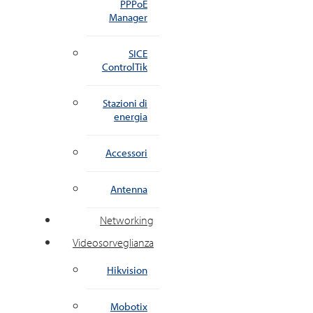
PPPoE
Manager
SICE
ControlTik
Stazioni di
energia
Accessori
Antenna
Networking
Videosorveglianza
Hikvision
Mobotix