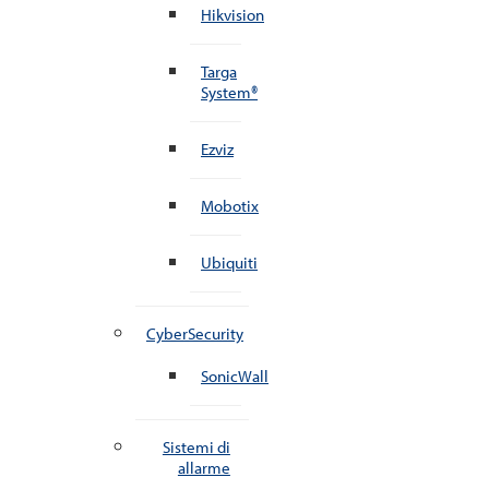
Hikvision
Targa
System®
Ezviz
Mobotix
Ubiquiti
CyberSecurity
SonicWall
Sistemi di
allarme