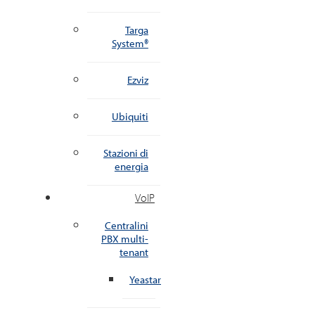
Targa
System®
Ezviz
Ubiquiti
Stazioni di
energia
VoIP
Centralini
PBX multi-
tenant
Yeastar