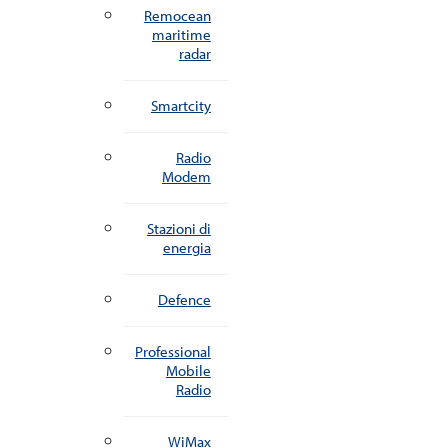
Remocean
maritime
radar
Smartcity
Radio
Modem
Stazioni di
energia
Defence
Professional
Mobile
Radio
WiMax