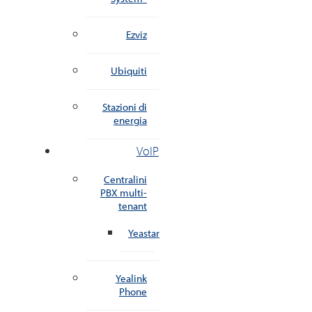
Ezviz
Ubiquiti
Stazioni di
energia
VoIP
Centralini
PBX multi-
tenant
Yeastar
Yealink
Phone