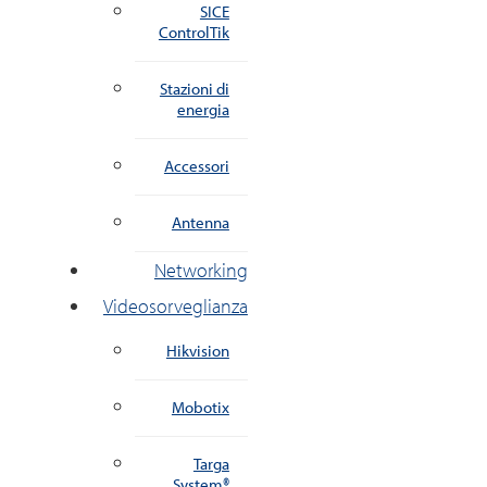
SICE
ControlTik
Stazioni di
energia
Accessori
Antenna
Networking
Videosorveglianza
Hikvision
Mobotix
Targa
System®