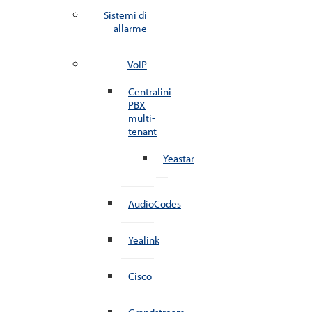
Sistemi di
allarme
VoIP
Centralini
PBX
multi-
tenant
Yeastar
AudioCodes
Yealink
Cisco