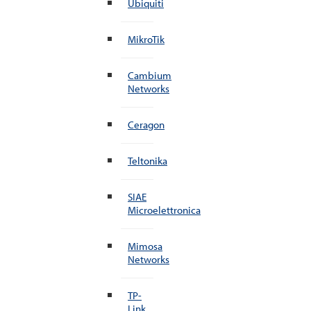
Ubiquiti
MikroTik
Cambium
Networks
Ceragon
Teltonika
SIAE
Microelettronica
Mimosa
Networks
TP-
Link