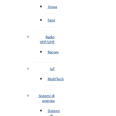
Jirous
Faini
Radio
VHF/UHF
Racom
IoT
MultiTech
Sistemi di
energia
Sistemi
di