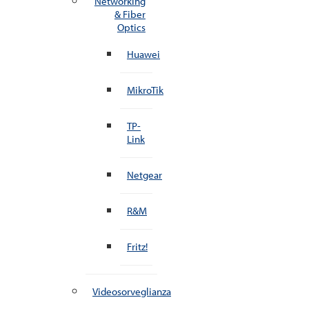
Networking
& Fiber
Optics
Huawei
MikroTik
TP-
Link
Netgear
R&M
Fritz!
Videosorveglianza