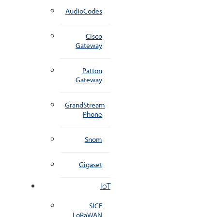
AudioCodes
Cisco
Gateway
Patton
Gateway
GrandStream
Phone
Snom
Gigaset
IoT
SICE
LoRaWAN