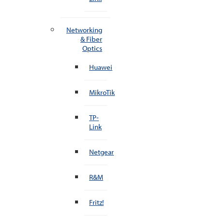
Networking
& Fiber
Optics
Huawei
MikroTik
TP-
Link
Netgear
R&M
Fritz!