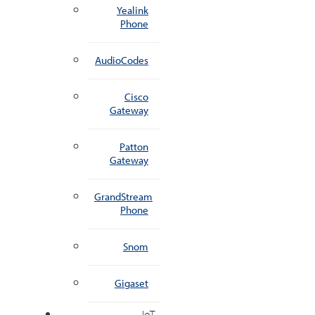
Yealink
Phone
AudioCodes
Cisco
Gateway
Patton
Gateway
GrandStream
Phone
Snom
Gigaset
IoT