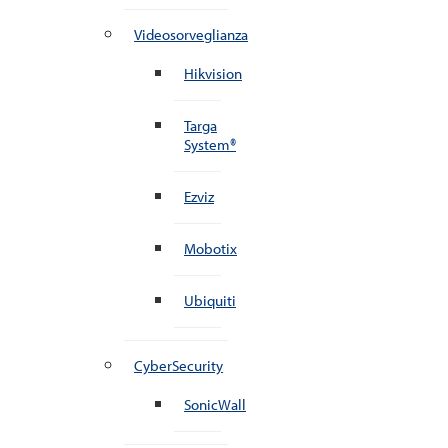
Videosorveglianza
Hikvision
Targa
System®
Ezviz
Mobotix
Ubiquiti
CyberSecurity
SonicWall