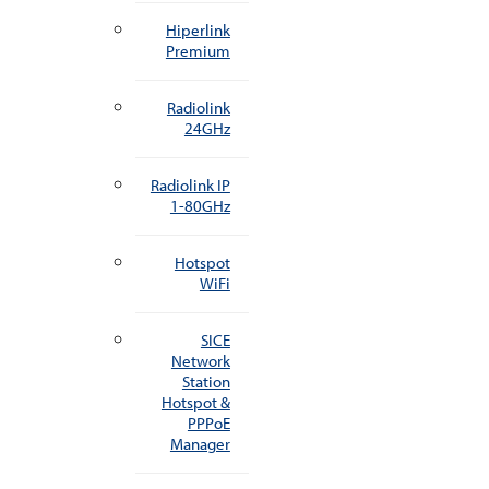
Hiperlink
Premium
Radiolink
24GHz
Radiolink IP
1-80GHz
Hotspot
WiFi
SICE
Network
Station
Hotspot &
PPPoE
Manager