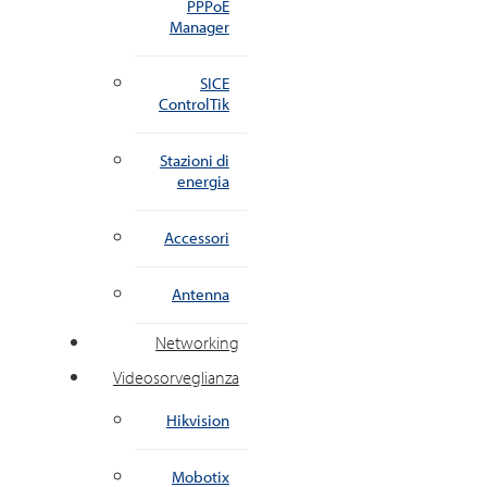
PPPoE
Manager
SICE
ControlTik
Stazioni di
energia
Accessori
Antenna
Networking
Videosorveglianza
Hikvision
Mobotix