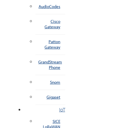
AudioCodes
Cisco
Gateway
Patton
Gateway
GrandStream
Phone
Snom
Gigaset
IoT
SICE
LoRaWAN