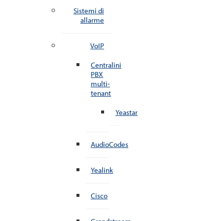
Sistemi di
allarme
VoIP
Centralini
PBX
multi-
tenant
Yeastar
AudioCodes
Yealink
Cisco