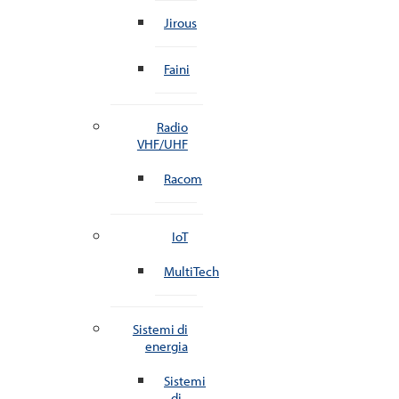
Jirous
Faini
Radio
VHF/UHF
Racom
IoT
MultiTech
Sistemi di
energia
Sistemi
di