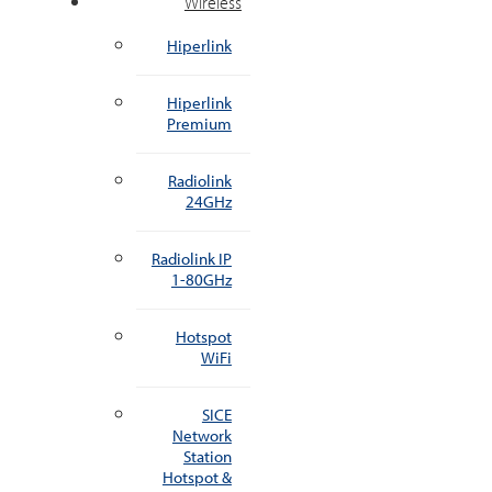
Wireless
Hiperlink
Hiperlink
Premium
Radiolink
24GHz
Radiolink IP
1-80GHz
Hotspot
WiFi
SICE
Network
Station
Hotspot &