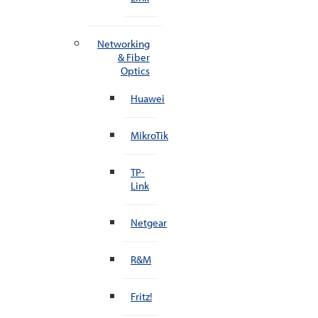
Networking
& Fiber
Optics
Huawei
MikroTik
TP-
Link
Netgear
R&M
Fritz!