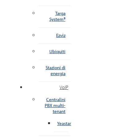
Targa
System®
Ezviz
Ubiquiti
Stazioni di
energia
VoIP
Centralini
PBX multi-
tenant
Yeastar