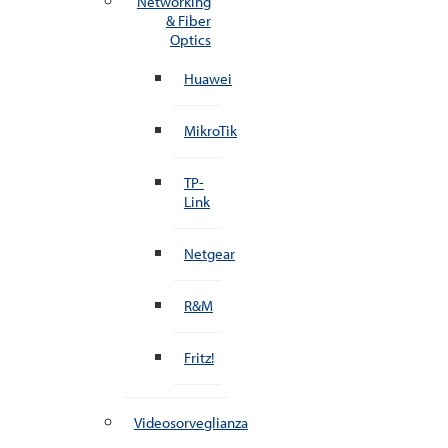
Networking
& Fiber
Optics
Huawei
MikroTik
TP-
Link
Netgear
R&M
Fritz!
Videosorveglianza