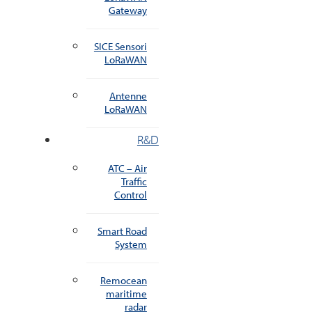
Gateway
SICE Sensori
LoRaWAN
Antenne
LoRaWAN
R&D
ATC – Air
Traffic
Control
Smart Road
System
Remocean
maritime
radar