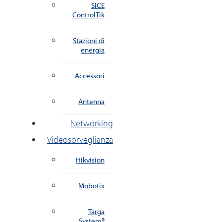
SICE
ControlTik
Stazioni di
energia
Accessori
Antenna
Networking
Videosorveglianza
Hikvision
Mobotix
Targa
System®