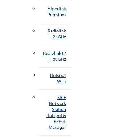
Hiperlink
Premium
Radiolink
24GHz
Radiolink IP
1-80GHz
Hotspot
WiFi
SICE
Network
Station
Hotspot &
PPPoE
Manager