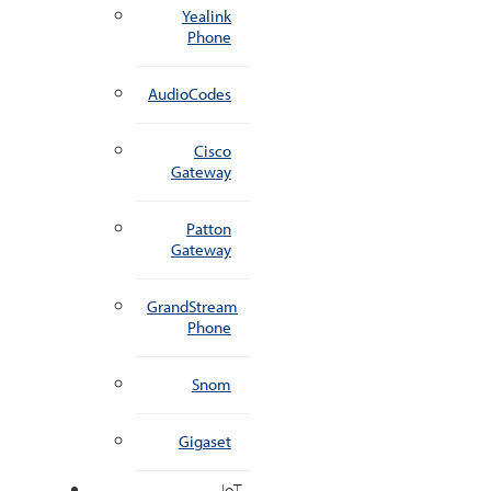
Yealink
Phone
AudioCodes
Cisco
Gateway
Patton
Gateway
GrandStream
Phone
Snom
Gigaset
IoT