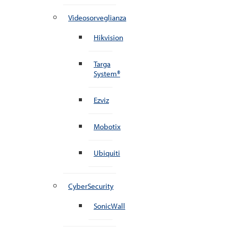
Videosorveglianza
Hikvision
Targa
System®
Ezviz
Mobotix
Ubiquiti
CyberSecurity
SonicWall