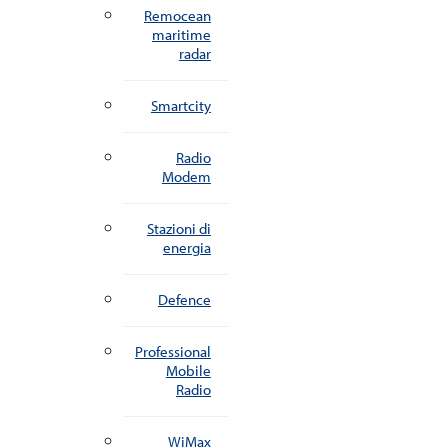
Remocean
maritime
radar
Smartcity
Radio
Modem
Stazioni di
energia
Defence
Professional
Mobile
Radio
WiMax