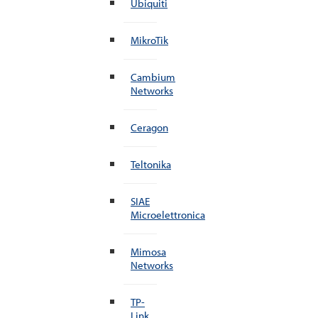
Ubiquiti
MikroTik
Cambium
Networks
Ceragon
Teltonika
SIAE
Microelettronica
Mimosa
Networks
TP-
Link