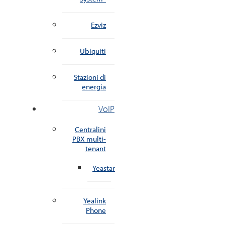
Ezviz
Ubiquiti
Stazioni di
energia
VoIP
Centralini
PBX multi-
tenant
Yeastar
Yealink
Phone