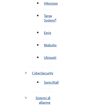
Hikvision
Targa
System®
Ezviz
Mobotix
Ubiquiti
CyberSecurity
SonicWall
Sistemi di
allarme