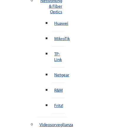
Networking
& Fiber
Optics
Huawei
MikroTik
TP-
Link
Netgear
R&M
Fritz!
Videosorveglianza