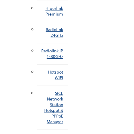
Hiperlink
Premium
Radiolink
24GHz
Radiolink IP
1-80GHz
Hotspot
WiFi
SICE
Network
Station
Hotspot &
PPPoE
Manager