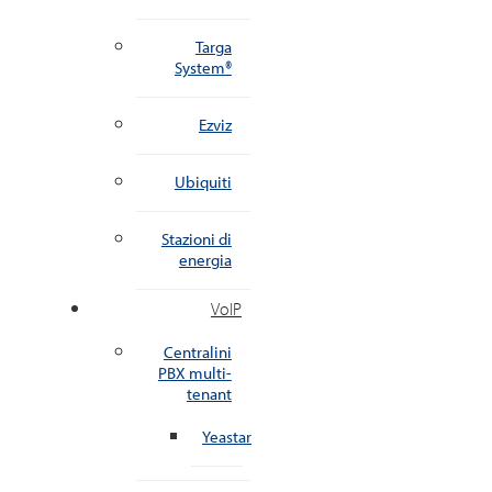
Targa
System®
Ezviz
Ubiquiti
Stazioni di
energia
VoIP
Centralini
PBX multi-
tenant
Yeastar