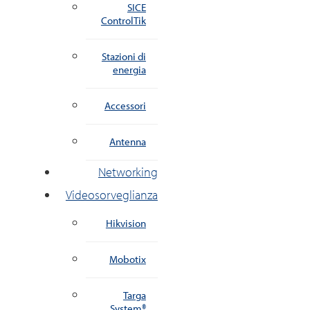
SICE
ControlTik
Stazioni di
energia
Accessori
Antenna
Networking
Videosorveglianza
Hikvision
Mobotix
Targa
System®