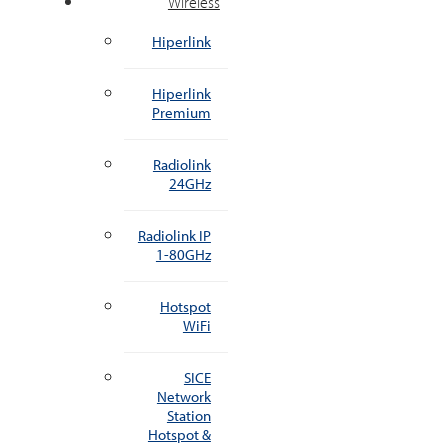
Wireless
Hiperlink
Hiperlink
Premium
Radiolink
24GHz
Radiolink IP
1-80GHz
Hotspot
WiFi
SICE
Network
Station
Hotspot &