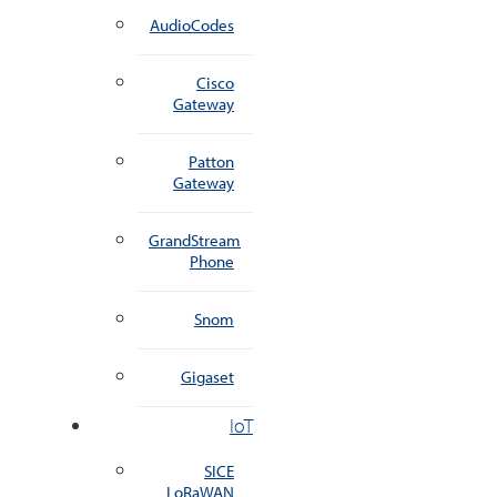
AudioCodes
Cisco
Gateway
Patton
Gateway
GrandStream
Phone
Snom
Gigaset
IoT
SICE
LoRaWAN