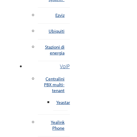
Ezviz
Ubiquiti
Stazioni di
energia
VoIP
Centralini
PBX multi-
tenant
Yeastar
Yealink
Phone