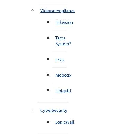
Videosorveglianza
Hikvision
Targa
System®
Ezviz
Mobotix
Ubiquiti
CyberSecurity
SonicWall