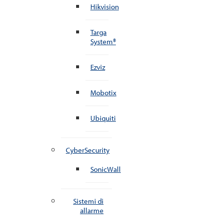
Hikvision
Targa
System®
Ezviz
Mobotix
Ubiquiti
CyberSecurity
SonicWall
Sistemi di
allarme