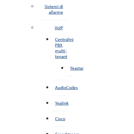
Sistemi di
allarme
VoIP
Centralini
PBX
multi-
tenant
Yeastar
AudioCodes
Yealink
Cisco