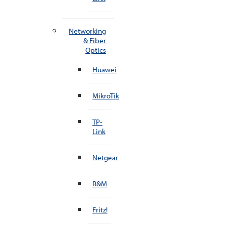
Networking
& Fiber
Optics
Huawei
MikroTik
TP-
Link
Netgear
R&M
Fritz!