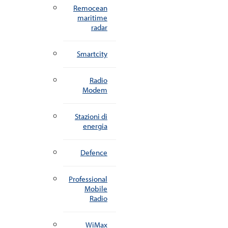
Remocean
maritime
radar
Smartcity
Radio
Modem
Stazioni di
energia
Defence
Professional
Mobile
Radio
WiMax