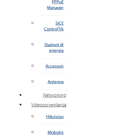
PPPoE
Manager
SICE
ControlTik
Stazioni di
energia
Accessori
Antenna
Networking
Videosorveglianza
Hikvision
Mobotix