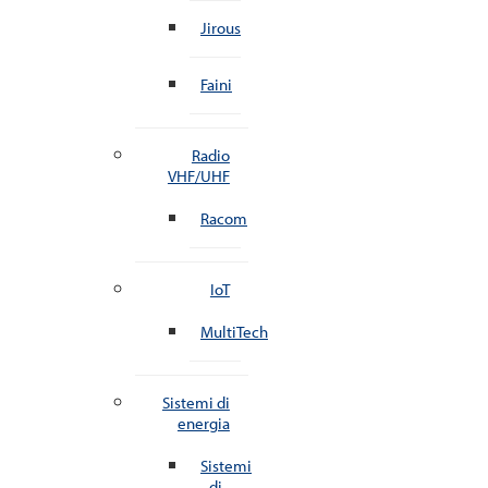
Jirous
Faini
Radio
VHF/UHF
Racom
IoT
MultiTech
Sistemi di
energia
Sistemi
di