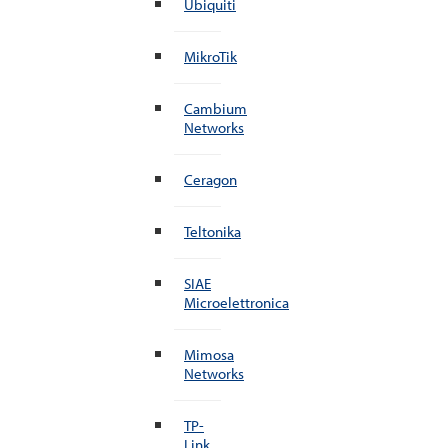
Ubiquiti
MikroTik
Cambium
Networks
Ceragon
Teltonika
SIAE
Microelettronica
Mimosa
Networks
TP-
Link