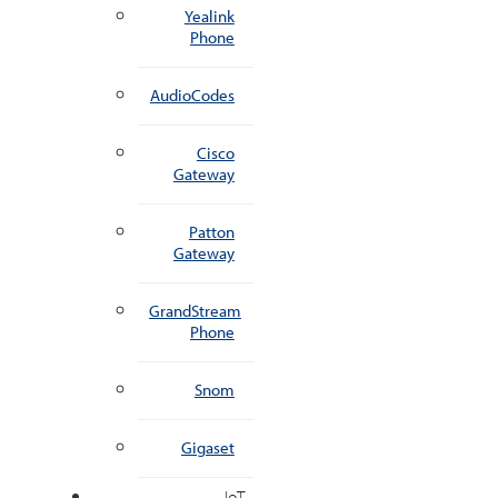
Yealink
Phone
AudioCodes
Cisco
Gateway
Patton
Gateway
GrandStream
Phone
Snom
Gigaset
IoT