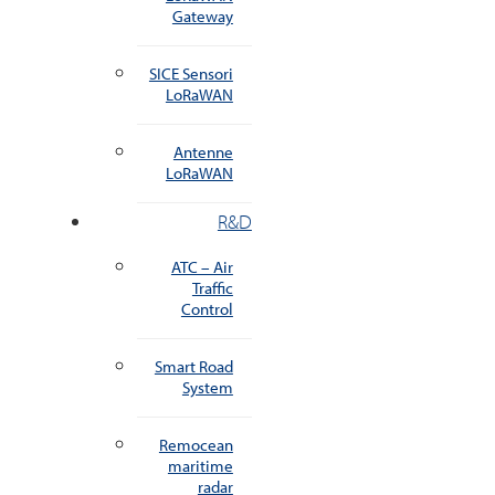
Gateway
SICE Sensori
LoRaWAN
Antenne
LoRaWAN
R&D
ATC – Air
Traffic
Control
Smart Road
System
Remocean
maritime
radar