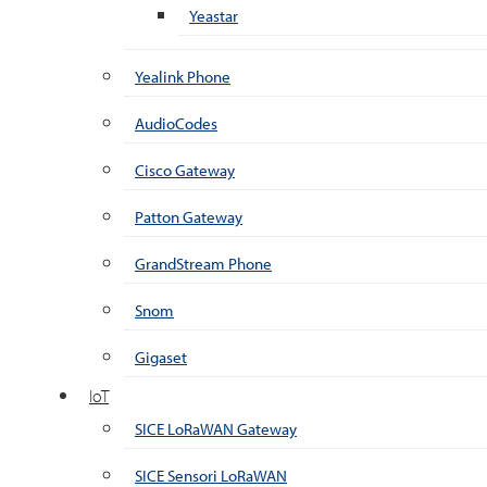
Yeastar
Yealink Phone
AudioCodes
Cisco Gateway
Patton Gateway
GrandStream Phone
Snom
Gigaset
IoT
SICE LoRaWAN Gateway
SICE Sensori LoRaWAN