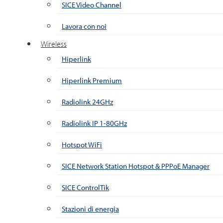
SICE Video Channel
Lavora con noi
Wireless
Hiperlink
Hiperlink Premium
Radiolink 24GHz
Radiolink IP 1-80GHz
Hotspot WiFi
SICE Network Station Hotspot & PPPoE Manager
SICE ControlTik
Stazioni di energia