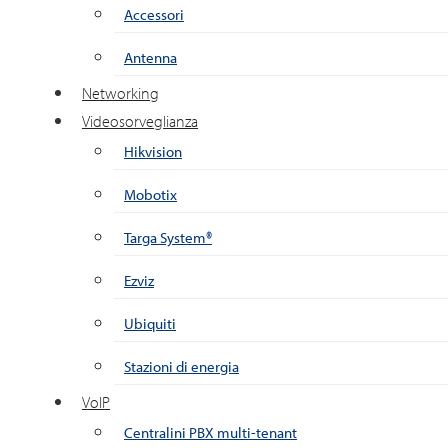
Accessori
Antenna
Networking
Videosorveglianza
Hikvision
Mobotix
Targa System®
Ezviz
Ubiquiti
Stazioni di energia
VoIP
Centralini PBX multi-tenant