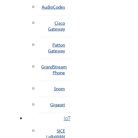
AudioCodes
Cisco
Gateway
Patton
Gateway
GrandStream
Phone
Snom
Gigaset
IoT
SICE
LoRaWAN