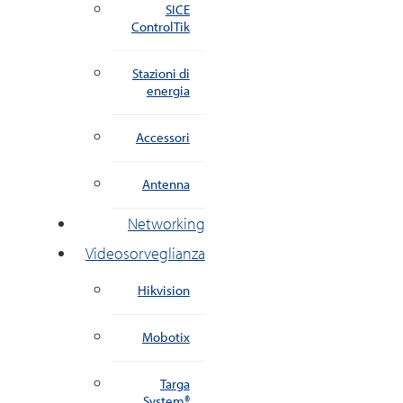
SICE
ControlTik
Stazioni di
energia
Accessori
Antenna
Networking
Videosorveglianza
Hikvision
Mobotix
Targa
System®