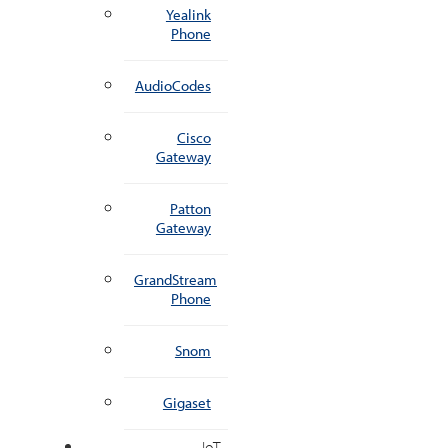
Yealink
Phone
AudioCodes
Cisco
Gateway
Patton
Gateway
GrandStream
Phone
Snom
Gigaset
IoT