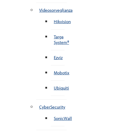
Videosorveglianza
Hikvision
Targa
System®
Ezviz
Mobotix
Ubiquiti
CyberSecurity
SonicWall