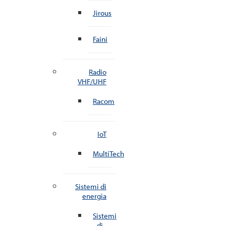
Jirous
Faini
Radio
VHF/UHF
Racom
IoT
MultiTech
Sistemi di
energia
Sistemi
di