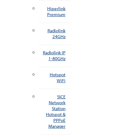
Hiperlink
Premium
Radiolink
24GHz
Radiolink IP
1-80GHz
Hotspot
WiFi
SICE
Network
Station
Hotspot &
PPPoE
Manager