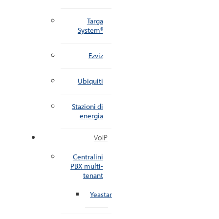
Targa
System®
Ezviz
Ubiquiti
Stazioni di
energia
VoIP
Centralini
PBX multi-
tenant
Yeastar