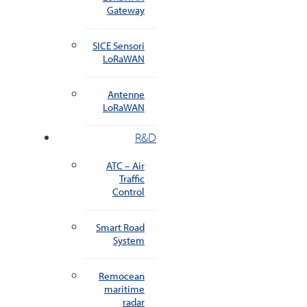
Gateway
SICE Sensori
LoRaWAN
Antenne
LoRaWAN
R&D
ATC – Air
Traffic
Control
Smart Road
System
Remocean
maritime
radar