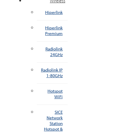
Wireless
Hiperlink
Hiperlink
Premium
Radiolink
24GHz
Radiolink IP
1-80GHz
Hotspot
WiFi
SICE
Network
Station
Hotspot &