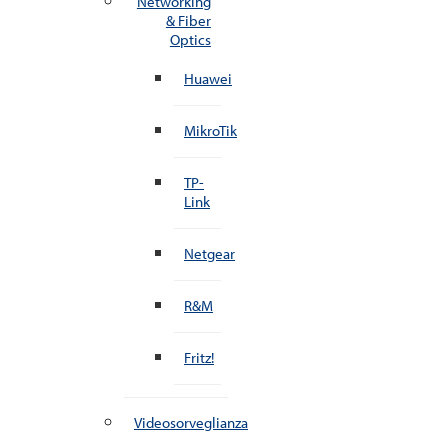
Networking
& Fiber
Optics
Huawei
MikroTik
TP-
Link
Netgear
R&M
Fritz!
Videosorveglianza