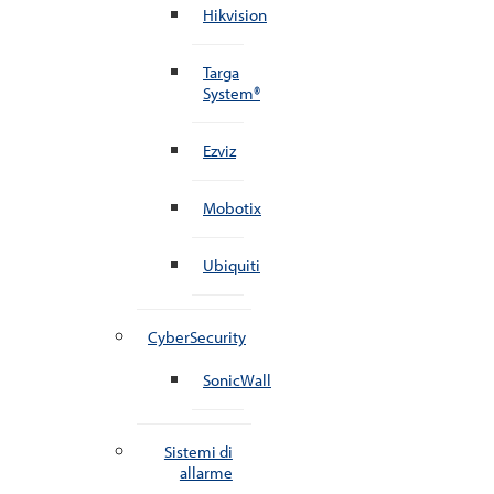
Hikvision
Targa
System®
Ezviz
Mobotix
Ubiquiti
CyberSecurity
SonicWall
Sistemi di
allarme