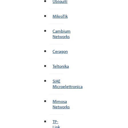
Ubiquiti
MikroTik
Cambium
Networks
Ceragon
Teltonika
SIAE
Microelettronica
Mimosa
Networks
TP-
Link