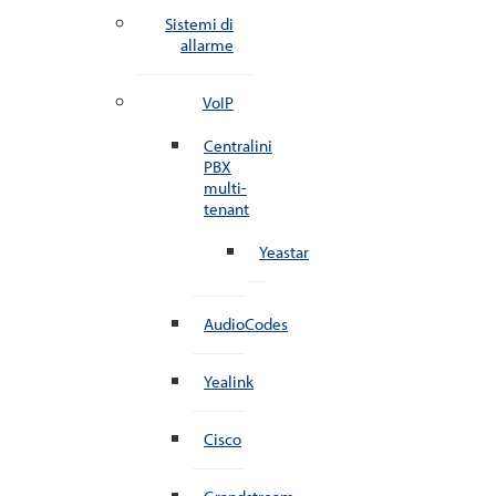
Sistemi di
allarme
VoIP
Centralini
PBX
multi-
tenant
Yeastar
AudioCodes
Yealink
Cisco