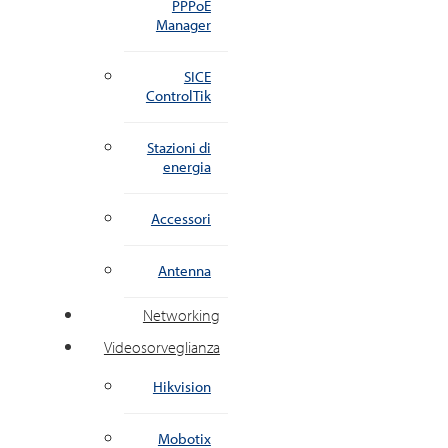
PPPoE
Manager
SICE
ControlTik
Stazioni di
energia
Accessori
Antenna
Networking
Videosorveglianza
Hikvision
Mobotix