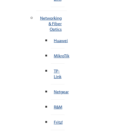
Networking
& Fiber
Optics
Huawei
MikroTik
TP-
Link
Netgear
R&M
Fritz!