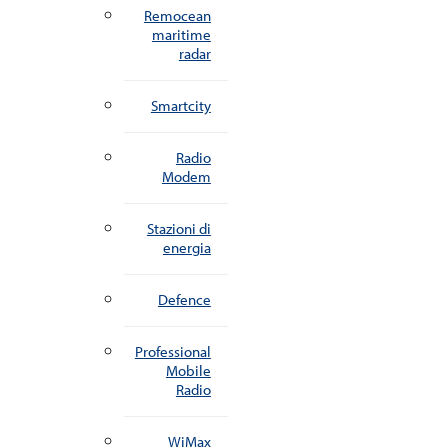
Remocean
maritime
radar
Smartcity
Radio
Modem
Stazioni di
energia
Defence
Professional
Mobile
Radio
WiMax