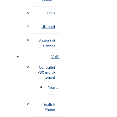
Ezviz
Ubiquiti
Stazioni di
energia
VoIP
Centralini
PBX multi-
tenant
Yeastar
Yealink
Phone