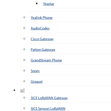
Yeastar
Yealink Phone
AudioCodes
Cisco Gateway
Patton Gateway
GrandStream Phone
Snom
Gigaset
IoT
SICE LoRaWAN Gateway
SICE Sensori LoRaWAN