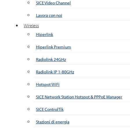
SICE Video Channel
Lavora con noi
Wireless
Hiperlink
Hiperlink Premium
Radiolink 24GHz
Radiolink IP 1-80GHz
Hotspot WiFi
SICE Network Station Hotspot & PPPoE Manager
SICE ControlTik
Stazioni di energia