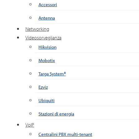
Accessori
Antenna
Networking
Videosorveglianza
Hikvision
Mobotix
Targa System®
Ezviz
Ubiquiti
Stazioni di energia
VoIP
Centralini PBX multi-tenant