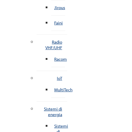
Jirous
Faini
Radio
VHF/UHF
Racom
IoT
MultiTech
Sistemi di
energia
Sistemi
di