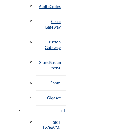
AudioCodes
Cisco
Gateway
Patton
Gateway
GrandStream
Phone
Snom
Gigaset
IoT
SICE
LoRaWAN