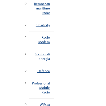
Remocean
maritime
radar
Smartcity
Radio
Modem
Stazioni di
energia
Defence
Professional
Mobile
Radio
WiMax