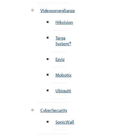
Videosorveglianza
Hikvision
Targa
System®
Ezviz
Mobotix
Ubiquiti
CyberSecurity
SonicWall