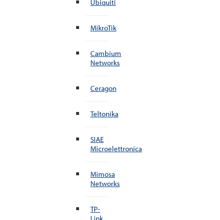
Ubiquiti
MikroTik
Cambium
Networks
Ceragon
Teltonika
SIAE
Microelettronica
Mimosa
Networks
TP-
Link