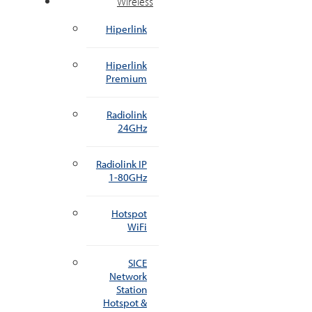
Wireless
Hiperlink
Hiperlink
Premium
Radiolink
24GHz
Radiolink IP
1-80GHz
Hotspot
WiFi
SICE
Network
Station
Hotspot &