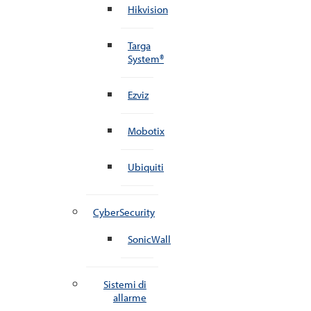
Hikvision
Targa
System®
Ezviz
Mobotix
Ubiquiti
CyberSecurity
SonicWall
Sistemi di
allarme