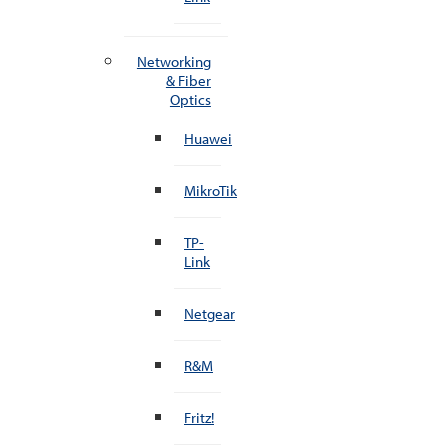
Networking
& Fiber
Optics
Huawei
MikroTik
TP-
Link
Netgear
R&M
Fritz!