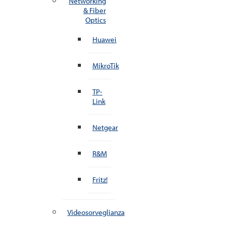
Networking
& Fiber
Optics
Huawei
MikroTik
TP-
Link
Netgear
R&M
Fritz!
Videosorveglianza