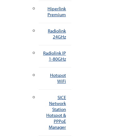
Hiperlink
Premium
Radiolink
24GHz
Radiolink IP
1-80GHz
Hotspot
WiFi
SICE
Network
Station
Hotspot &
PPPoE
Manager