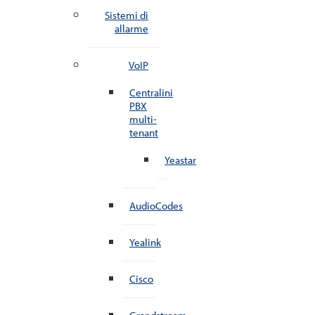
Sistemi di
allarme
VoIP
Centralini
PBX
multi-
tenant
Yeastar
AudioCodes
Yealink
Cisco