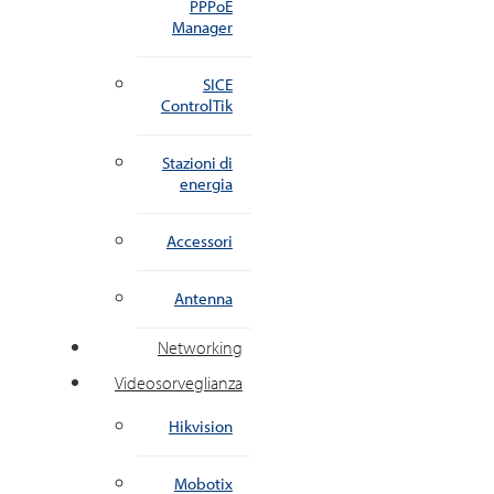
PPPoE
Manager
SICE
ControlTik
Stazioni di
energia
Accessori
Antenna
Networking
Videosorveglianza
Hikvision
Mobotix