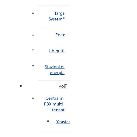
Targa
System®
Ezviz
Ubiquiti
Stazioni di
energia
VoIP
Centralini
PBX multi-
tenant
Yeastar