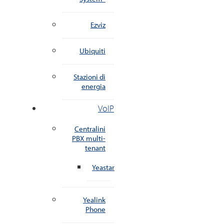
Ezviz
Ubiquiti
Stazioni di
energia
VoIP
Centralini
PBX multi-
tenant
Yeastar
Yealink
Phone