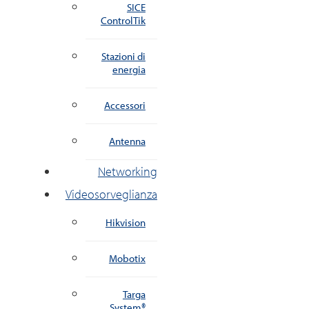
SICE
ControlTik
Stazioni di
energia
Accessori
Antenna
Networking
Videosorveglianza
Hikvision
Mobotix
Targa
System®