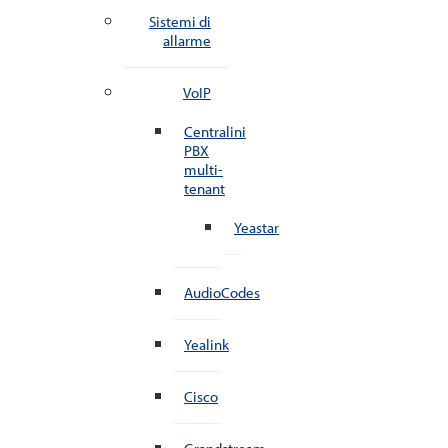
Sistemi di
allarme
VoIP
Centralini
PBX
multi-
tenant
Yeastar
AudioCodes
Yealink
Cisco