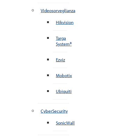
Videosorveglianza
Hikvision
Targa
System®
Ezviz
Mobotix
Ubiquiti
CyberSecurity
SonicWall