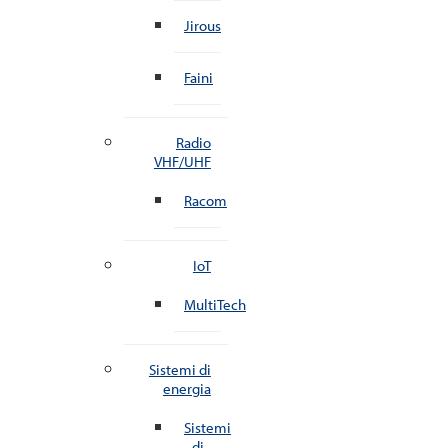
Jirous
Faini
Radio
VHF/UHF
Racom
IoT
MultiTech
Sistemi di
energia
Sistemi
di