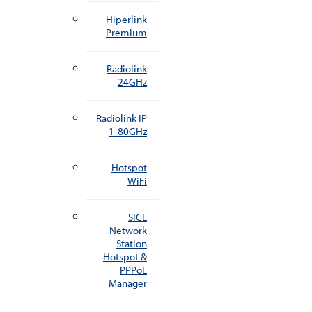
Hiperlink
Premium
Radiolink
24GHz
Radiolink IP
1-80GHz
Hotspot
WiFi
SICE
Network
Station
Hotspot &
PPPoE
Manager