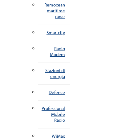
Remocean
maritime
radar
Smartcity
Radio
Modem
Stazioni di
energia
Defence
Professional
Mobile
Radio
WiMax