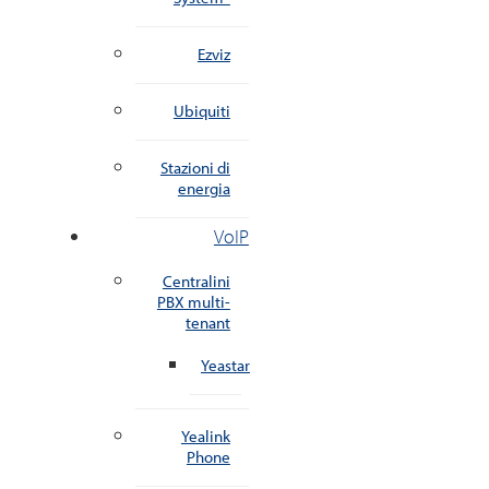
Ezviz
Ubiquiti
Stazioni di
energia
VoIP
Centralini
PBX multi-
tenant
Yeastar
Yealink
Phone