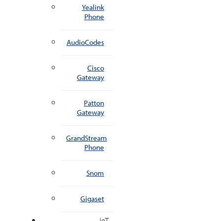
Yealink
Phone
AudioCodes
Cisco
Gateway
Patton
Gateway
GrandStream
Phone
Snom
Gigaset
IoT