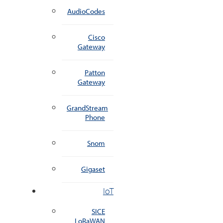
AudioCodes
Cisco
Gateway
Patton
Gateway
GrandStream
Phone
Snom
Gigaset
IoT
SICE
LoRaWAN