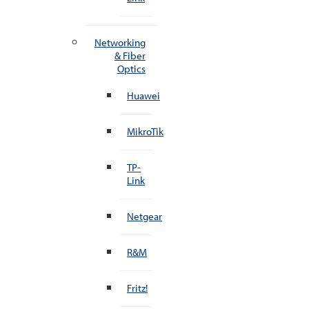
Networking
& Fiber
Optics
Huawei
MikroTik
TP-
Link
Netgear
R&M
Fritz!