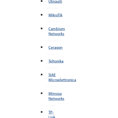
Ubiquiti
MikroTik
Cambium
Networks
Ceragon
Teltonika
SIAE
Microelettronica
Mimosa
Networks
TP-
Link