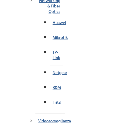
Networking
& Fiber
Optics
Huawei
MikroTik
TP-
Link
Netgear
R&M
Fritz!
Videosorveglianza