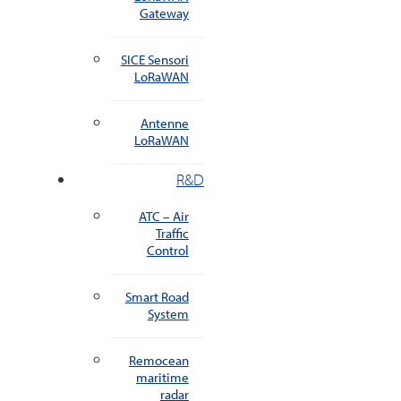
Gateway
SICE Sensori
LoRaWAN
Antenne
LoRaWAN
R&D
ATC – Air
Traffic
Control
Smart Road
System
Remocean
maritime
radar