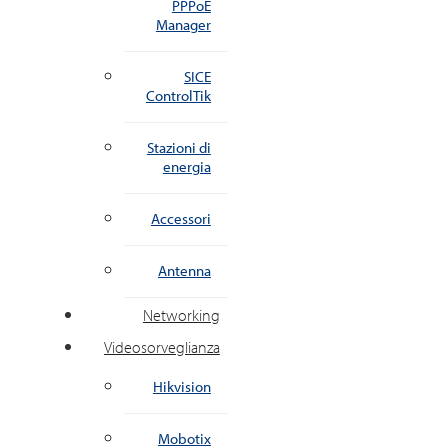
PPPoE
Manager
SICE
ControlTik
Stazioni di
energia
Accessori
Antenna
Networking
Videosorveglianza
Hikvision
Mobotix