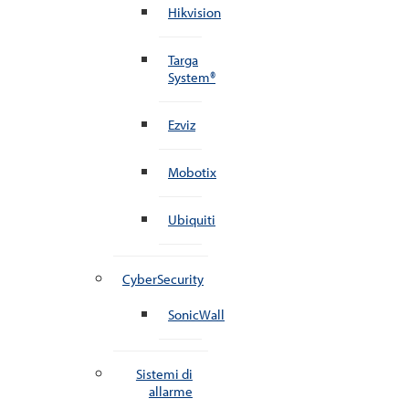
Hikvision
Targa
System®
Ezviz
Mobotix
Ubiquiti
CyberSecurity
SonicWall
Sistemi di
allarme