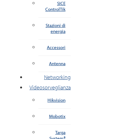
SICE
ControlTik
Stazioni di
energia
Accessori
Antenna
Networking
Videosorveglianza
Hikvision
Mobotix
Targa
System®