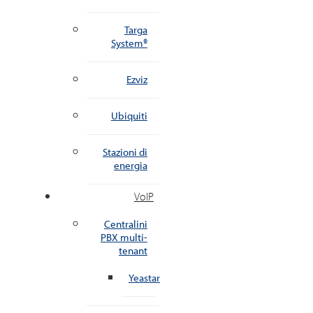
Targa
System®
Ezviz
Ubiquiti
Stazioni di
energia
VoIP
Centralini
PBX multi-
tenant
Yeastar