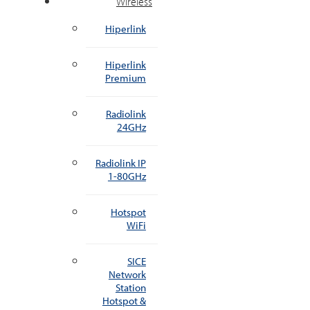
Wireless
Hiperlink
Hiperlink
Premium
Radiolink
24GHz
Radiolink IP
1-80GHz
Hotspot
WiFi
SICE
Network
Station
Hotspot &